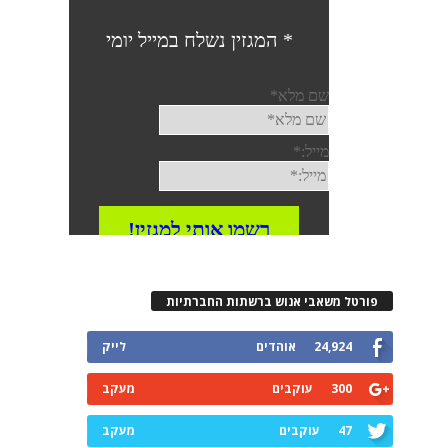
פורטל משאבי אנוש ברשתות החברתיות
24,924
אוהדים
לייק
300
עוקבים
מעקב
47
עוקבים
מעקב