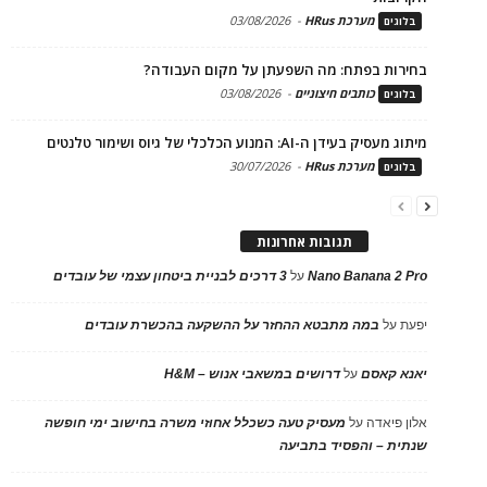
מערכת HRus
-
03/08/2026
בלוגים
בחירות בפתח: מה השפעתן על מקום העבודה?
כותבים חיצוניים
-
03/08/2026
בלוגים
מיתוג מעסיק בעידן ה-AI: המנוע הכלכלי של גיוס ושימור טלנטים
מערכת HRus
-
30/07/2026
בלוגים
תגובות אחרונות
Nano Banana 2 Pro
על
3 דרכים לבניית ביטחון עצמי של עובדים
יפעת
על
במה מתבטא ההחזר על ההשקעה בהכשרת עובדים
יאנא קאסם
על
דרושים במשאבי אנוש – H&M
אלון פיאדה
על
מעסיק טעה כשכלל אחוזי משרה בחישוב ימי חופשה
שנתית – והפסיד בתביעה