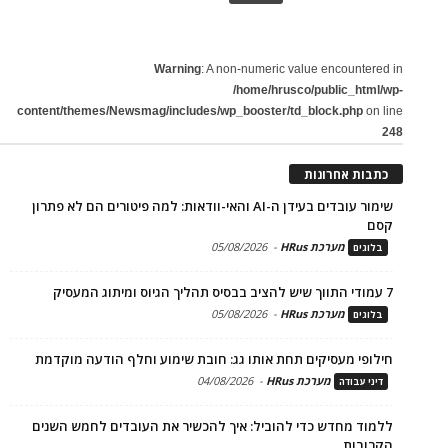
Warning
: A non-numeric value encountered in
/home/hrusco/public_html/wp-
content/themes/Newsmag/includes/wp_booster/td_block.php
on line
248
כתבות אחרונות
שימור עובדים בעידן ה-AI והאי-וודאות: למה פיטורים הם לא פתרון
קסם
מערכת HRus
-
05/08/2026
בלוגים
7 עמודי התווך שיש להציב בבסיס תהליך הגיוס ומיתוג המעסיק
מערכת HRus
-
05/08/2026
בלוגים
חילופי מעסיקים תחת אותו גג: חובת שימוע וחלף הודעה מוקדמת
מערכת HRus
-
04/08/2026
דיני עבודה
ללמוד מחדש כדי להוביל: איך להכשיר את העובדים לחמש השנים
הקרובות