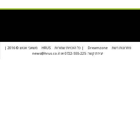
שת
Dreamzone
| כל הזכויות שמורות
HRUS
משאבי אנוש © 2016 |
יצירת קשר: 0722-555-225 או news@hrus.co.il