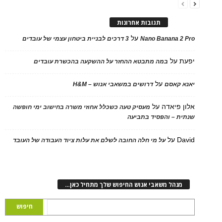
תגובות אחרונות
על
Nano Banana 2
3 דרכים לבניית ביטחון עצמי של עובדים
על
במה מתבטא ההחזר על ההשקעה בהכשרת עובדים
על
 קאסם
דרושים במשאבי אנוש – H&M
 פיאדה
על
מעסיק טעה כשכלל אחוזי משרה בחישוב ימי חופשה
ת – והפסיד בתביעה
D
על
על מי חלה החובה לשלם את עלות ציוד העבודה של העובד
נהל משאבי אנוש החיפוש שלך מתחיל כאן…