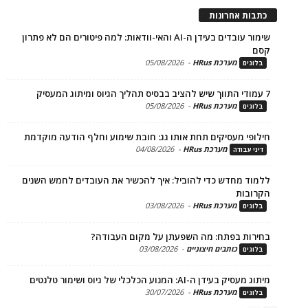
ת אחרונות
שימור עובדים בעידן ה-AI והאי-וודאות: למה פיטורים הם לא פתרון
מערכת HRus
-
05/08/2026
ים
מערכת HRus
-
05/08/2026
ים
פי מעסיקים תחת אותו גג: חובת שימוע וחלף הודעה מוקדמת
מערכת HRus
-
04/08/2026
 עבודה
ד מחדש כדי להוביל: איך להכשיר את העובדים לחמש השנים
בות
מערכת HRus
-
03/08/2026
ים
ות בפתח: מה השפעתן על מקום העבודה?
כותבים חיצוניים
-
03/08/2026
ים
בעידן ה-AI: המנוע הכלכלי של גיוס ושימור טלנטים
מערכת HRus
-
30/07/2026
ים