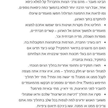
– מהם צרכי הצוות והחברה? קל למלא כיסא
וי הרבה יותר למלא בהמשך כמה כיסאות נוספים.
ת התמונה הגדולה! חפשו מועמדים שיוכלו
 הארגון.
ילו מקורות ושיטות גיוס ישמשו אתכם למצוא
שוך אותם אל הארגון – קשרים חברתיים,
ה, מדיה חברתית וכו'.
כי החברה, הנורמות ובהתנהגות המקובלות בה.
גים בתיאור התפקיד? קבעו כיצד תדעו אם
 בעלי תכונות האופי שיבטיחו את הצלחתם
ות ובחברה.
ידים ותחומי אחריות בהליך הגיוס הנוכחי.
ס יש חלק בתהליך – מהו, איזו עזרה אתה מצפה
ו ממנה? מי יעשה מה ומתי? מתי יחל תהליך
על? אילו חומרים ומסמכים תבקשו מהמועמדים
הראיונות, מי יראיין, מתי ובאיזה פורמט?
תהליך "רכישת הכישרונות" שלכם וודאו שמנהלי
ש יודעים למה לצפות בכל שלב בתהליך ומה אתם
 או ממנה. עשו ביניכם תיאום ציפיות.