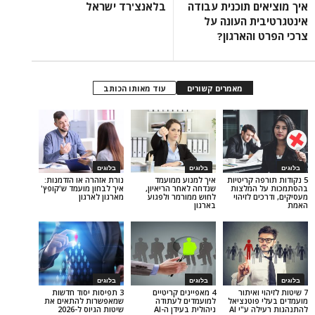
ם תוכנית עבודה
בלאנצ'רד ישראל
ת העונה על
והארגון?
מאמרים קשורים
עוד מאותו הכותב
בלוגים
בלוגים
ה קריטיות
איך למנוע ממועמד
נורת אזהרה או הזדמנות:
המלצות
שנדחה לאחר הריאיון,
איך לבחון מועמד ש'קופץ'
 לזיהוי
לחוש ממורמר ולפגוע
מארגון לארגון
בארגון
בלוגים
בלוגים
ואיתור
4 מאפיינים קריטיים
3 תפיסות יסוד חדשות
פוטנציאל
למועמדים לעתודה
שמאפשרות להתאים את
ע"י AI
ניהולית בעידן ה-AI
שיטות הגיוס ל-2026