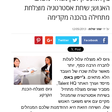
סקירות
 שיחת אסטרטגיה מוצלחת
דף הבית
 בהכנה מקדימה
וח
-
12/05/2013
Twitter
Face
וצלח עלול לעלות
ה כסף, יותר
 שכרו של העובד
ם.
,
ג'ייסון באס
מייסד ועורך האתר Talent HQ,
גיוס מוצלח-הכנת
וס מוצלח מתחיל
הקרקע
טרטגיה שהמנהל
איש משאבי האנוש
ה הזאת היא ההזדמנות שלכם המנהלים