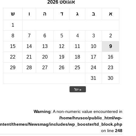
אוגוסט 2026
ב
ג
ד
ה
ו
ש
1
8
7
6
5
4
3
15
14
13
12
11
10
22
21
20
19
18
17
1
29
28
27
26
25
24
2
31
3
« יול
Warning
: A non-numeric value encounte
/home/hrusco/public_htm
content/themes/Newsmag/includes/wp_booster/td_bloc
on li