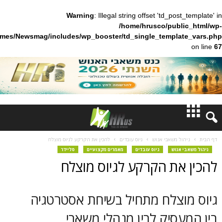
Warning
: Illegal string offset 'td_pos
/home/hrusco/publ
content/themes/Newsmag/includes/wp_booster/td_single_templa
חדשות
ל משאבי אנוש
גיוס עובדים
להכין את הקרקע לגיוס מוצלח
אנוש
גיוס עובדים
מאמרים מקצועיים
סליידר
דעות
את הקרקע לגיוס מוצלח
ברנז'ה
וצלח מתחיל בשיחת אסטרטגיה
מאמרים
סיק לבין מנהלי משאבי