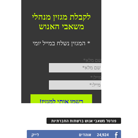
רטל משאבי אנוש ברשתות החברתיות
24,924
אוהדים
לייק