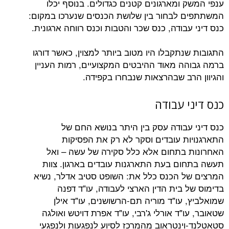
ומארגונים קטנים כגדולים. בנוסף יכלו
לבחור בין שלושת הכנסים שנערכו במקום:
בודה, כנס שכר והטבות וכנס רווחה ארגונית.
תקבלו היו מטוב ביותר למצוין, כאשר דורגו
ה מאוד ההיבטים המקצועיים, רמות העניין
רב שבהרצאות שנבחרו בקפידה.
 עבודה
עבודה עסק בין היתר בנושא החם של
ת עובדים וסקר לא רק את הפסיקות
בתחום אלא כלל סקירה של עשה – ואל
ם בעת התארגנות עובדים בארגון. צוות
 הכנס כלל את: השופט סטיב אדלר, נשיא
בית הדין הארצי לעבודה, עו"ד דפנה
עו"ד מוריה תם-הרשושנים, עו"ד אילן
"ד אורלי ג'רבי, עו"ד אפרת דויטש ואולגה
ינטראוב מהמרכז לסיוע לנפגעות ולנפגעי