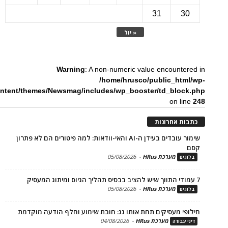
31
3
« יול
Warning
: A non-numeric value encounte
/home/hrusco/public_htm
content/themes/Newsmag/includes/wp_booster/td_bloc
on li
ת אחרונות
שימור עובדים בעידן ה-AI והאי-וודאות: למה פיטורים הם לא פתרון
מערכת HRus
-
05/08/2026
ים
מערכת HRus
-
05/08/2026
ים
פי מעסיקים תחת אותו גג: חובת שימוע וחלף הודעה מוקדמת
מערכת HRus
-
04/08/2026
 עבודה