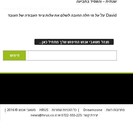
ת – והפסיד בתביעה
D
על
על מי חלה החובה לשלם את עלות ציוד העבודה של העובד
נהל משאבי אנוש החיפוש שלך מתחיל כאן…
שת
Dreamzone
| כל הזכויות שמורות
HRUS
משאבי אנוש © 2016 |
יצירת קשר: 0722-555-225 או news@hrus.co.il