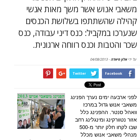
סקירות
אנוש אשר משך מאות אנשי
שהשתתפו בשלושת הכנסים
דף הבית
במקביל: כנס דיני עבודה, כנס
בות וכנס רווחה ארגונית.
דה
-
04/08/2013
Twitter
Face
ה ימים נערך הפנינג
ש גדול במרכז
ר. ההפנינג כלל
קינג ומינגלינג רחב
שבו לקחו חלק יותר מ-500
בי אנוש מכלל