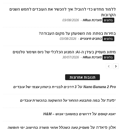
ד מחדש כדי להוביל: איך להכשיר את העובדים לחמש השנים
בות
מערכת HRus
-
03/08/2026
ים
ות בפתח: מה השפעתן על מקום העבודה?
כותבים חיצוניים
-
03/08/2026
ים
בעידן ה-AI: המנוע הכלכלי של גיוס ושימור טלנטים
מערכת HRus
-
30/07/2026
ים
תגובות אחרונות
על
Nano Banana 2
3 דרכים לבניית ביטחון עצמי של עובדים
על
במה מתבטא ההחזר על ההשקעה בהכשרת עובדים
על
 קאסם
דרושים במשאבי אנוש – H&M
 פיאדה
על
מעסיק טעה כשכלל אחוזי משרה בחישוב ימי חופשה