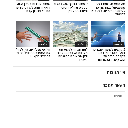
ם בעלי
7 עמודי התווך שיש להציב
שימור עובדים בעידן ה-AI
שגויסו
בבסיס תהליך הגיוס
והאי-וודאות: למה פיטורים
, לעזוב או
ומיתוג המעסיק
הם לא פתרון קסם
בלוגים
בלוגים
ר עובדים
למה הכרחי לפשט את
חילופי מנכ"לים: איך לנהל
גבוה
מערכת השכר וההטבות
את המעבר ממנכ"ל מייסד
ל
ולקשור אותה להישגים
למנכ"ל מקצועי
רתם
בשטח
ה