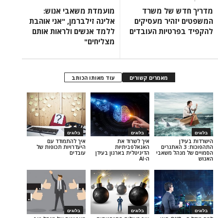
 של משרד
מועמדת משאבי אנוש:
היר מעסיקים
אלינה זילברמן, "אני אוהבת
רטיות העובדים
ללמד אנשים ולראות אותם
מצליחים"
מאמרים קשורים
עוד מאותו הכותב
בלוגים
בלוגים
איך לשרוד את
איך להתמודד עם
וכות: 3 האתגרים
האנאלפביתיוּת
היעדרויות תכופות של
הל משאבי
הדיגיטלית בארגון בעידן
עובדים
ה-AI
בלוגים
בלוגים