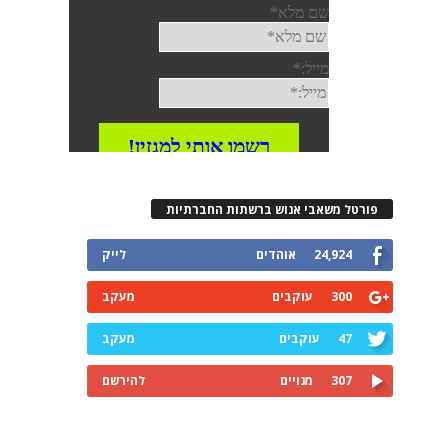
רטל משאבי אנוש ברשתות החברתיות
24,924
אוהדים
לייק
300
עוקבים
מעקב
47
עוקבים
מעקב
307
מנויים
להירשם