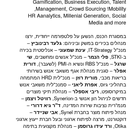
Gamification, Business Executio
Management, Crowd Sourcing !
HR Aanalytics, Millenial Generatio
Media 
נס, הנשען על פלטפורמה ייחודית, ירצו
ירים במשק וביניהם:
–
גלעד רבינוביץ
– אנליסטית בכירה
עינת שמעוני
– מנכ"ל אנשים ומחשבים,
לי הנמר
שי
שיא ה-PMI (לשעבר),
דורית
נית מנהלת אגף משאבי אנוש בשירותי
בי,
– מנכ"לית HRD המתמחה
מורית רוזן
וס,
– סמנכ"לית משאבי אנוש
אפרת ליאני
ט,
– מנהלת תיקי מוצרים
ריבי אספלר
הון אנושי ב-Synerion,
–
רוויטל ויצמן
ציבות שירות המדינה,
–
ד"ר גיא דרורי
מוצר בחברת Synel,
–
אבי שניידר
מרצה לפיתוח ארגוני ובעל חברת ייעוץ ארגוני
– מנהלת מקצועית בתימה
 עידו גרוסמן