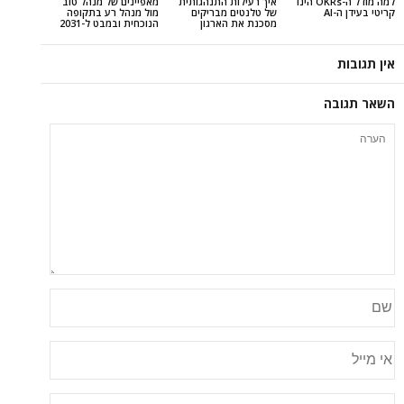
למה מודל ה-OKRs הינו
איך רעילות התנהגותית
מאפיינים של מנהל טוב
של טלנטים מבריקים
מול מנהל רע בתקופה
מסכנת את הארגון
הנוכחית ובמבט ל-2031
ה