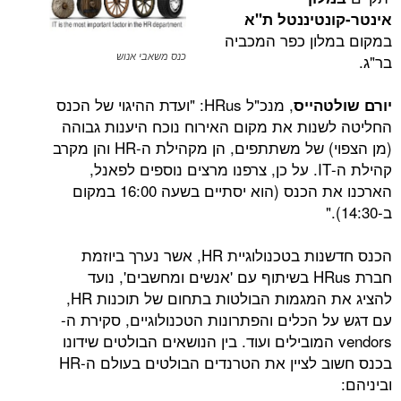
טיננטל ת"א
ון כפר המכביה
כנס משאבי אנוש
, מנכ"ל HRus: "ועדת ההיגוי של הכנס
הייס
נות את מקום האירוח נוכח היענות גבוהה
(מן הצפוי) של משתתפים, הן מקהילת ה-HR והן מקרב
קהילת ה-IT. על כן, צרפנו מרצים נוספים לפאנל,
הארכנו את הכנס (הוא יסתיים בשעה 16:00 במקום
הכנס חדשנות בטכנולוגיית HR, אשר נערך ביוזמת
חברת HRus בשיתוף עם 'אנשים ומחשבים', נועד
להציג את המגמות הבולטות בתחום של תוכנות HR,
 הכלים והפתרונות הטכנולוגיים, סקירת ה-
vendo המובילים ועוד. בין הנושאים הבולטים שידונו
בכנס חשוב לציין את הטרנדים הבולטים בעולם ה-HR