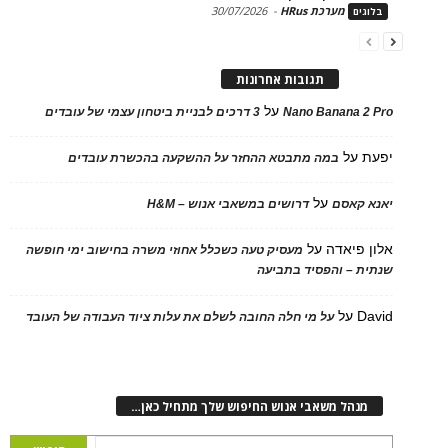
מערכת HRus
-
30/07/2026
ים
תגובות אחרונות
על
Nano Banana 2
3 דרכים לבניית ביטחון עצמי של עובדים
על
במה מתבטא ההחזר על ההשקעה בהכשרת עובדים
על
 קאסם
דרושים במשאבי אנוש – H&M
 פיאדה
על
מעסיק טעה כשכלל אחוזי משרה בחישוב ימי חופשה
ת – והפסיד בתביעה
D
על
על מי חלה החובה לשלם את עלות ציוד העבודה של העובד
נהל משאבי אנוש החיפוש שלך מתחיל כאן…