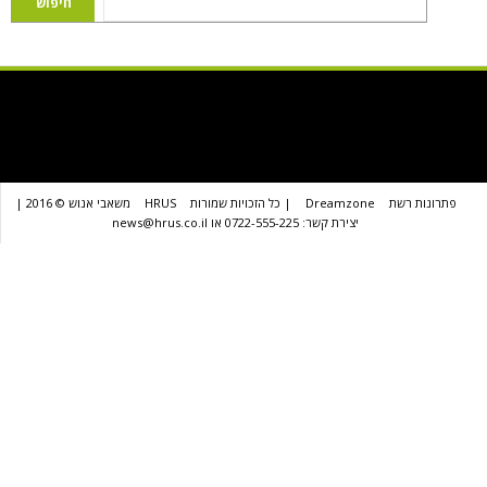
שת
Dreamzone
| כל הזכויות שמורות
HRUS
משאבי אנוש © 2016 |
יצירת קשר: 0722-555-225 או news@hrus.co.il