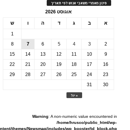
ינון מאמרי משאבי אנוש לפי תאריך
אוגוסט 2026
ב
ג
ד
ה
ו
ש
1
8
7
6
5
4
3
15
14
13
12
11
10
22
21
20
19
18
17
1
29
28
27
26
25
24
2
31
3
« יול
Warning
: A non-numeric value encounte
/home/hrusco/public_htm
content/themes/Newsmag/includes/wp_booster/td_bloc