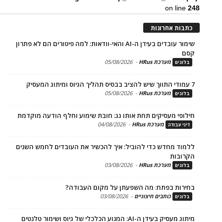
on li
ת אחרונות
שימור עובדים בעידן ה-AI והאי-וודאות: למה פיטורים הם לא פתרון
מערכת HRus
-
05/08/2026
ים
מערכת HRus
-
05/08/2026
ים
פי מעסיקים תחת אותו גג: חובת שימוע וחלף הודעה מוקדמת
מערכת HRus
-
04/08/2026
 עבודה
ד מחדש כדי להוביל: איך להכשיר את העובדים לחמש השנים
בות
מערכת HRus
-
03/08/2026
ים
ות בפתח: מה השפעתן על מקום העבודה?
כותבים חיצוניים
-
03/08/2026
ים
בעידן ה-AI: המנוע הכלכלי של גיוס ושימור טלנטים