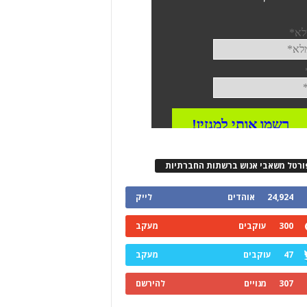
ורטל משאבי אנוש ברשתות החברתיות
24,924
אוהדים
לייק
300
עוקבים
מעקב
47
עוקבים
מעקב
307
מנויים
להירשם