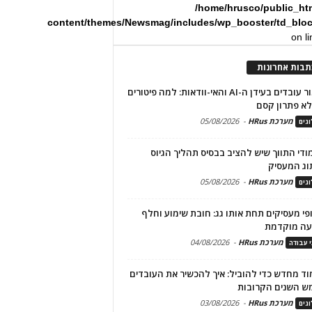
/home/hrusco/public_ht
content/themes/Newsmag/includes/wp_booster/td_blo
on l
תבות אחרונות
שימור עובדים בעידן ה-AI והאי-וודאות: למה פיטורים
א פתרון קסם
מערכת HRus
-
05/08/2026
גים
מודי התווך שיש להציב בבסיס תהליך הגיוס
וג המעסיק
מערכת HRus
-
05/08/2026
גים
פי מעסיקים תחת אותו גג: חובת שימוע וחלף
עה מוקדמת
מערכת HRus
-
04/08/2026
י עבודה
ד מחדש כדי להוביל: איך להכשיר את העובדים
ש השנים הקרובות
מערכת HRus
-
03/08/2026
גים