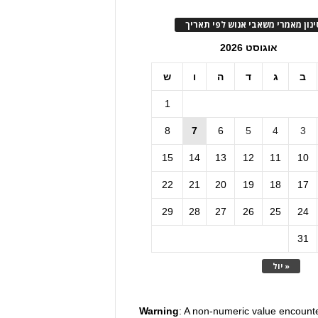
ינון מאמרי משאבי אנוש לפי תאריך
אוגוסט 2026
ב
ג
ד
ה
ו
ש
1
8
7
6
5
4
3
15
14
13
12
11
10
22
21
20
19
18
17
29
28
27
26
25
24
31
« יול
Warning
: A non-numeric value encount