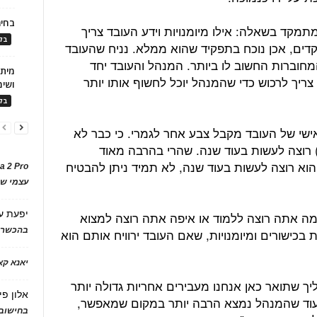
בחיר
תמקד בשאלה: אילו מיומנויות וידע העובד צריך
בלו
קדים, אכן נוכח בתפקיד שהוא ממלא. נניח שהעובד
חוברות החשוב לו ביותר. המנהל והעובד יחד
צריך לרכוש כדי שהמנהל יוכל לחשוף אותו יותר
ושימ
בלו
אישי של העובד מקבל צבע אחר לגמרי. כי כבר לא
רוצה לעשות בעוד שנה. שהרי בהרבה מאוד
וא רוצה לעשות בעוד שנה, לא תמיד ניתן להבטיח
a 2 Pro
עצמי של
יפעת
ע
מה אתה רוצה ללמוד או איפה אתה רוצה למצוא
בהכשרת
ישורים ומיומנויות, שאם העובד ירוויח אותם הוא
יאנא ק
ך שתואר כאן אנחנו מעבירים אחריות גדולה יותר
אלון פי
עוד שהמנהל נמצא הרבה יותר במקום שמאפשר,
בחישוב 