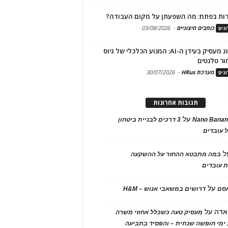
ות בפתח: מה השפעתן על מקום העבודה?
כותבים חיצוניים
-
03/08/2026
גים
מיתוג מעסיק בעידן ה-AI: המנוע הכלכלי של גיוס
ור טלנטים
מערכת HRus
-
30/07/2026
גים
תגובות אחרונות
על
Nano Banan
3 דרכים לבניית ביטחון
 עובדים
ל
במה מתבטא ההחזר על ההשקעה
 עובדים
על
אסם
דרושים במשאבי אנוש – H&M
אדה
על
מעסיק טעה כשכלל אחוזי משרה
ימי חופשה שנתית – והפסיד בתביעה