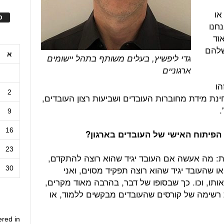
או
ס
חנו
וד
שלהם
א
גדי ליפשיץ, בעלים משותף בתהל יישומים
ארגוניים
הו
2
ת מידת מחוברות העובדים ושביעות רצון העובדים,
.
9
16
פיתוח האישי של העובדים בארגון?
23
: מה אעשה אם העובד יגיד שהוא רוצה להתקדם,
 או שהעובד יגיד שהוא רוצה תפקיד מסוים, ואני
30
תו, וכו. כך שבסופו של דבר, בהרבה מאוד מקרים,
ת רשימה של קורסים שהעובדים מבקשים ללמוד, או
ered in