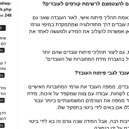
ים להצטמצם לרשימת קורסים לעובדים?
ml/wp-
ck.php
ine
248
באמת תהליך פיתוח אישי. לאור העובדה שאני גם
עובדים דרך מתודולוגיה שמתמקדת במיפוי גורמי
כ
אן אפשרות להצליב את המידע ולמעשה לאחד את
הם ל
 גם ליצור תהליכי פיתוח עובדים שהם יותר
בלו
ל בהגברת מידת המחוברות של העובדים".
7 ע
ומית
ובד לגבי פיתוח העובד?
בלו
דים, ממפה העובד את גורמי המחוברות האישיים
חילו
ם לקוחות, עבודה עם צוות שמקפיד על איכות, מידת
הוד
ד ממפה את הגורמים המשמעותיים ביותר עבור
דינ
לו אכן באים לידי ביטוי בתפקיד שלו.
ללמו
לחמ
יבות רבה, אבל המידה שבה גורם זה בא לידי ביטוי
בלו
 על ידו כנמוכה.