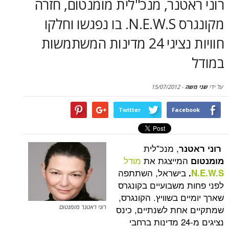
טנר, מנכ"לית מומנטום, חזרה
סקירות
מקונגרס N.E.W.S. בו נפגשו וחלקו
דף הבית
חוויות נציגי 24 מדינות המשתמשות
15/07/2012
-
Twitter
Face
, מנכ"לית
נר
מייצגת את
מודל
בישראל, השתתפה
 משבועיים בקונגרס
ם בשוויץ. הקונגרס,
חת לשנתיים, כינס
רוני ראטנר מומנטום
נציגים מ-24 מדינות ברחבי