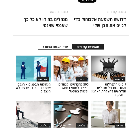
כתבה הבאה
עת אלכוהול כדי
מנהלים בהודו לא כל כך
בן שלי
שאנטי שאנטי
מאמרים קשורים
עוד מאותו הכותב
הדרכה
אירועים
500 מהנדסים ומנהלים
מנהיגות מבפנים – הנכס
נהלים
יוצאים למסע בחמש
שמרבית הארגונים עוד לא
ת הארגון
יבשות באינטל
מנצלים
בלוגים
בלוגים