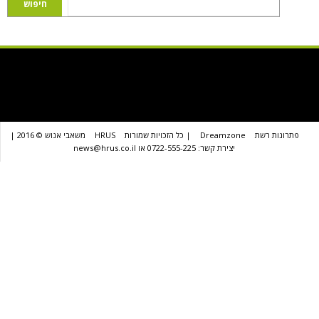
שת
Dreamzone
| כל הזכויות שמורות
HRUS
משאבי אנוש © 2016 |
יצירת קשר: 0722-555-225 או news@hrus.co.il