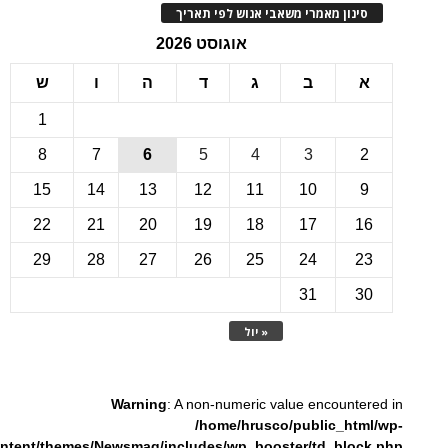
ינון מאמרי משאבי אנוש לפי תאריך
אוגוסט 2026
ב
ג
ד
ה
ו
ש
1
8
7
6
5
4
3
15
14
13
12
11
10
22
21
20
19
18
17
1
29
28
27
26
25
24
2
31
3
« יול
Warning
: A non-numeric value encounte
/home/hrusco/public_htm
content/themes/Newsmag/includes/wp_booster/td_bloc