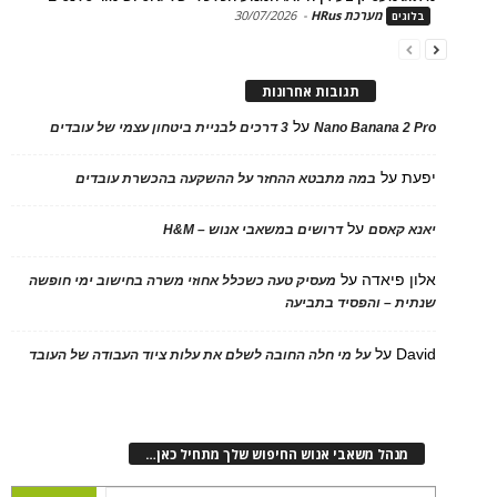
מערכת HRus
-
30/07/2026
ים
תגובות אחרונות
על
Nano Banana 2
3 דרכים לבניית ביטחון עצמי של עובדים
על
במה מתבטא ההחזר על ההשקעה בהכשרת עובדים
על
 קאסם
דרושים במשאבי אנוש – H&M
 פיאדה
על
מעסיק טעה כשכלל אחוזי משרה בחישוב ימי חופשה
ת – והפסיד בתביעה
D
על
על מי חלה החובה לשלם את עלות ציוד העבודה של העובד
נהל משאבי אנוש החיפוש שלך מתחיל כאן…