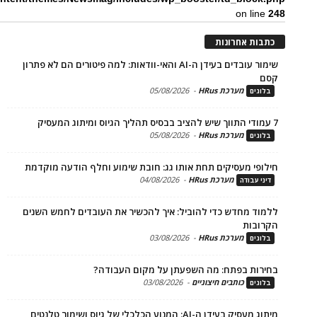
on li
ת אחרונות
שימור עובדים בעידן ה-AI והאי-וודאות: למה פיטורים הם לא פתרון
מערכת HRus
-
05/08/2026
ים
מערכת HRus
-
05/08/2026
ים
פי מעסיקים תחת אותו גג: חובת שימוע וחלף הודעה מוקדמת
מערכת HRus
-
04/08/2026
 עבודה
ד מחדש כדי להוביל: איך להכשיר את העובדים לחמש השנים
בות
מערכת HRus
-
03/08/2026
ים
ות בפתח: מה השפעתן על מקום העבודה?
כותבים חיצוניים
-
03/08/2026
ים
בעידן ה-AI: המנוע הכלכלי של גיוס ושימור טלנטים