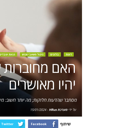
דעות
בלוגים
ניהול משאבי אנוש
הנעת עובדים
האם מחוברות ע
יהיו מאושרים
מסתבר שהדעות חלוקות; מה יותר חשוב: מי
על ידי
מערכת HRus
-
15/01/2024
שיתוף
Twitter
Facebook