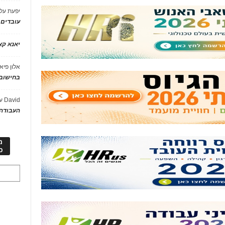
יפעת
על
עובדים
יאנא ק
אלון פיא
בחישוב 
David
ע
העבודה 
מ
כ