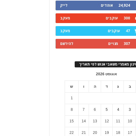
24,924
אוהדים
לייק
300
עוקבים
מעקב
47
עוקבים
מעקב
307
מנויים
להירשם
ינון מאמרי משאבי אנוש לפי תאריך
אוגוסט 2026
ב
ג
ד
ה
ו
ש
1
8
7
6
5
4
3
15
14
13
12
11
10
22
21
20
19
18
17