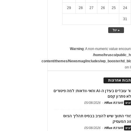
29
28
27
26
25
24
31
« יול
Warning
: A non-numeric value encoun
/home/hrusco/public_h
content/themes/Newsmag/includes/wp_booster/td_bl
on 
תבות אחרונות
שימור עובדים בעידן ה-AI והאי-וודאות: למה פיטורים
א פתרון קסם
מערכת HRus
-
05/08/2026
גים
מודי התווך שיש להציב בבסיס תהליך הגיוס
וג המעסיק
מערכת HRus
-
05/08/2026
גים