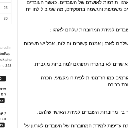
רגון תורמות לאושרם של העובדים. כאשר העובדים
ים משמעות והגשמה בתפקידם, מה שמוביל לחוויית
23
30
עובדים למידת המחוברות שלהם לארגון:
להם לארגון אמנם קשורים זה לזה, אבל יש חשיבות
tered in
tml/wp-
ock.php
ושרים לא בהכרח תתורגם למחוברות מוגברת.
line
248
ורמים כמו הזדמנויות לפיתוח מקצועי, הכרה
כ
רת ברורה.
הם ל
בלו
 בין מחוברות העובדים למידת האושר שלהם.
7 ע
ומית
ת עדיפות למידת המחוברות של העובדים לארגון על
בלו