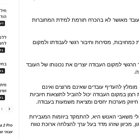
חילו
הוד
העובד מאושר לא בהכרח תורמת למידת המחוברות
דינ
ללמו
 כמחויבות, מסירות וחיבור רגשי לעבודתו ולמקום
לחמ
בלו
 הרגשי למקום העבודה יוצרים את נכונותו של העובד
בחיר
.
בלו
 מומלץ להעדיף עובדים שאינם מרוצים ואינם
ושימ
צון במקום העבודה יכול להוביל לתוצאות חיוביות
בלו
, חיזוק מערכות יחסים ומציאת משמעות בעבודה.
י משאבי האנוש היא, להתמקד ביוזמות המגבירות
, מכיוון שזהו מדד בעל ערך להצלחה ארוכת טווח
a 2 Pro
עצמי של