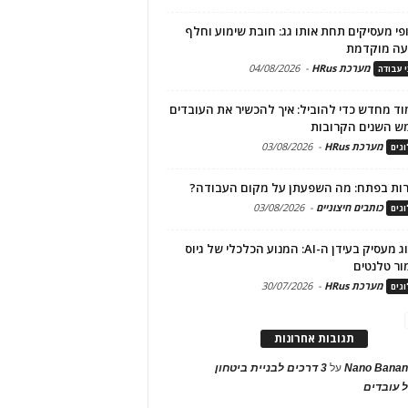
פי מעסיקים תחת אותו גג: חובת שימוע וחלף
עה מוקדמת
מערכת HRus
-
04/08/2026
י עבודה
ד מחדש כדי להוביל: איך להכשיר את העובדים
ש השנים הקרובות
מערכת HRus
-
03/08/2026
גים
ות בפתח: מה השפעתן על מקום העבודה?
כותבים חיצוניים
-
03/08/2026
גים
מיתוג מעסיק בעידן ה-AI: המנוע הכלכלי של גיוס
ור טלנטים
מערכת HRus
-
30/07/2026
גים
תגובות אחרונות
Nano Banan
על
3 דרכים לבניית ביטחון
 עובדים