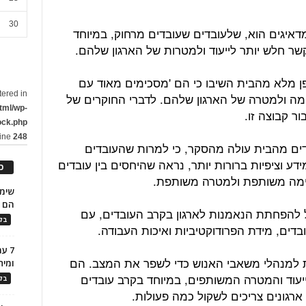
30
יגים הוא, שלעובדים שעובדים מרחוק, במיוחד
ר חלש יותר לייעוד ולמטרות של הארגון שלהם.
אופן מלא מהבית השיבו כי הם 'מסכימים מאוד עם
tered in
ה ולמטרה של הארגון שלהם. לדברי החוקרים של
tml/wp-
ר קבוצה זו.
ock.php
line
248
ים מהבית עולה מהסקר, כי למרות שהעובדים
דע וציפיות ברורות יותר, נראה שהיחסים בין עובדים
כ
ימה משותפת ולמטרה משותפת.
הם ל
ביל להפחתת הנאמנות לארגון בקרב העובדים, עם
בלו
דים, מידת הפרודוקטיביות ואיכות העבודה.
7 ע
 למנהלי משאבי האנוש כדי לשפר את המצב. הם
ומית
יעוד והמטרה המשותפים, במיוחד בקרב עובדים
בלו
רגונים צריכים לשקול כמה פעולות.