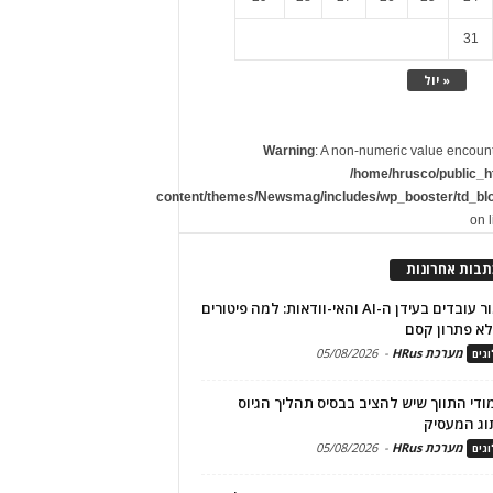
31
« יול
Warning
: A non-numeric value encoun
/home/hrusco/public_h
content/themes/Newsmag/includes/wp_booster/td_bl
on 
תבות אחרונות
שימור עובדים בעידן ה-AI והאי-וודאות: למה פיטורים
א פתרון קסם
מערכת HRus
-
05/08/2026
גים
מודי התווך שיש להציב בבסיס תהליך הגיוס
וג המעסיק
מערכת HRus
-
05/08/2026
גים