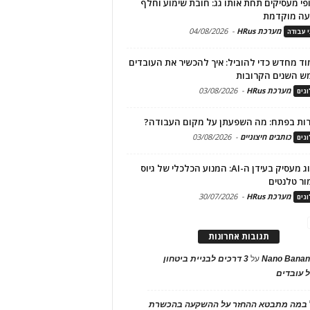
פי מעסיקים תחת אותו גג: חובת שימוע וחלף
עה מוקדמת
מערכת HRus
-
04/08/2026
י עבודה
ד מחדש כדי להוביל: איך להכשיר את העובדים
ש השנים הקרובות
מערכת HRus
-
03/08/2026
גים
ות בפתח: מה השפעתן על מקום העבודה?
כותבים חיצוניים
-
03/08/2026
גים
מיתוג מעסיק בעידן ה-AI: המנוע הכלכלי של גיוס
ור טלנטים
מערכת HRus
-
30/07/2026
גים
תגובות אחרונות
Nano Banan
על
3 דרכים לבניית ביטחון
 עובדים
במה מתבטא ההחזר על ההשקעה בהכשרת