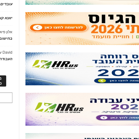
עובדים
יאנא ק
אלון פיא
בחישוב 
David
ע
העבודה 
מ
כ