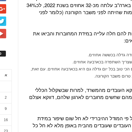
עולה, כי מידת המחוברות של העובדים בארה"ב עלתה מכ-32 אחוזים בשנת 2022, לכ34%
צאת ברמות שהיתה לפני משבר הקורונה (כלומר לפני
ת להם חלה עלייה במידת המחוברות והביאו את
ים:
ס
דה גדלה בכששה אחוזים.
 שצריך השתפרה בכארבעה אחוזים.
כי טוב בכל יום גדלה גם היא בכארבעה אחוזים. עם זאת,
 טרום משבר הקורונה.
א
קא העובדים מהמשרד, למרות שבשקלול הכללי
חות מחוברים עם כ-30 אחוז מהם שחשים מחוברים לארגון שלהם, דווקא אצלם
2
9
העובדים על פי המודל ההיברידי לא חל שום שיפור במידת
16
כ-38 אחוזים מקרב העובדים שעובדים מהבית באופן מלא לא חל כל
23