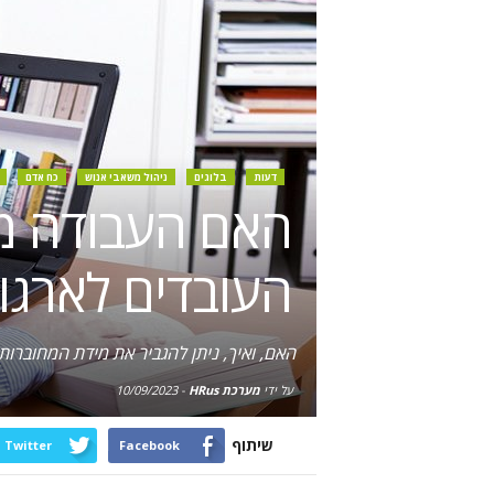
דעות
בלוגים
ניהול משאבי אנוש
כח אדם
האם העבודה מ
העובדים לארגון
האם, ואיך, ניתן להגביר את מידת המחוברות
על ידי
מערכת HRus
-
10/09/2023
שיתוף
Twitter
Facebook