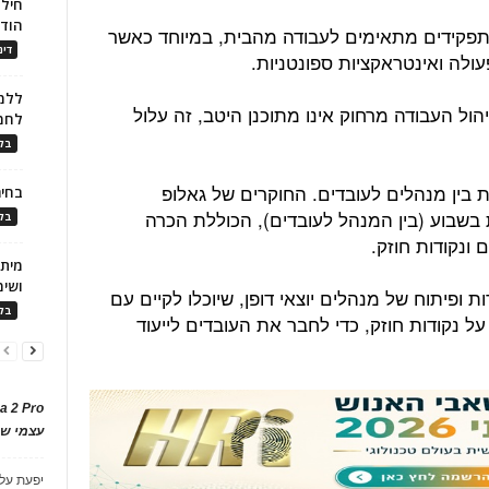
חילו
הוד
תפקידים מתאימים לעבודה מהבית, במיוחד כאשר
דינ
עולה ואינטראקציות ספונטניות.
ללמו
ול העבודה מרחוק אינו מתוכנן היטב, זה עלול
לחמ
בלו
ת בין מנהלים לעובדים. החוקרים של גאלופ
בחיר
שבוע (בין המנהל לעובדים), הכוללת הכרה
בלו
 ונקודות חוזק.
ושימ
ופיתוח של מנהלים יוצאי דופן, שיוכלו לקיים עם
בלו
נקודות חוזק, כדי לחבר את העובדים לייעוד
a 2 Pro
עצמי של
יפעת
על