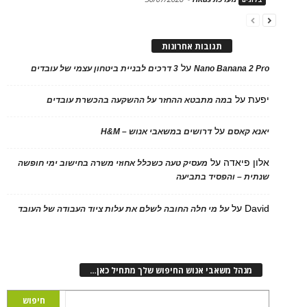
תגובות אחרונות
על
Nano Banana 2
3 דרכים לבניית ביטחון עצמי של עובדים
על
במה מתבטא ההחזר על ההשקעה בהכשרת עובדים
על
 קאסם
דרושים במשאבי אנוש – H&M
 פיאדה
על
מעסיק טעה כשכלל אחוזי משרה בחישוב ימי חופשה
ת – והפסיד בתביעה
D
על
על מי חלה החובה לשלם את עלות ציוד העבודה של העובד
נהל משאבי אנוש החיפוש שלך מתחיל כאן…