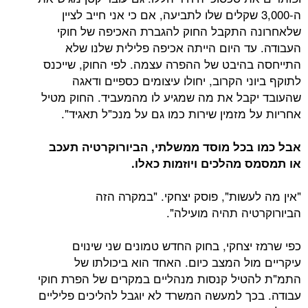
3,000 שקלים שלו לתביעה, אם כי אני חייב לציין
התקבל החוק להגברת האכיפה של חוקי
ד היום הייתה אכיפה פלילית שלנו שלא
היבט של ההפרה עצמה. לפי החוק, שייכנס
י הקרוב, יחולו עיצומים כספיים ודאגה
בל את מה שמגיע לו מהמעביד. החוק מטיל
מזמין שירות כמו גם על מנכ"ל תאגיד".
בכל מוסד ממשלתי, הביורוקרטיה תעכב
מהלכים ויוזמות כאלו.
עשות", פוסק יצחקי. "במקרה הזה
יה תהיה מועילה".
צחקי, בחוק החדש טמונים שני שינוים
ול המצב כיום. האחד הוא ביכולתו של
יל קנסות מנהליים במקרים של הפרת חוקי
ך למעשה המשרד לא יוגבל להליכים פליליים