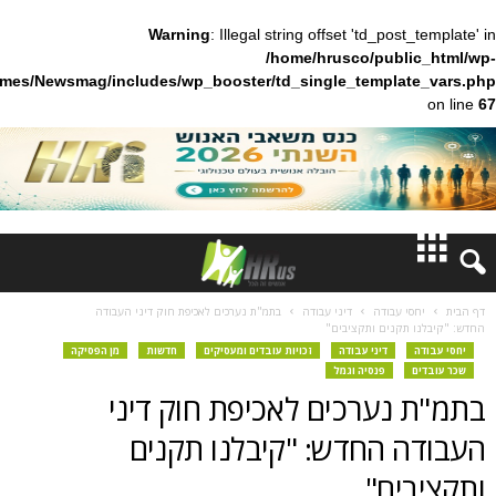
Warning
: Illegal string offset 'td_pos
/home/hrusco/publ
content/themes/Newsmag/includes/wp_booster/td_single_templa
חדשות
 עבודה
דיני עבודה
בתמ"ת נערכים לאכיפת חוק דיני העבודה
קנים ותקציבים"
דעות
דיני עבודה
זכויות עובדים ומעסיקים
חדשות
מן הפסיקה
פנסיה וגמל
נערכים לאכיפת חוק דיני
ברנז'ה
 החדש: "קיבלנו תקנים
מאמרים
ים"