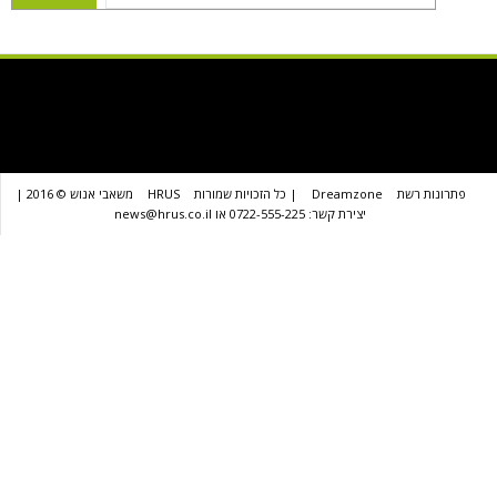
שת
Dreamzone
| כל הזכויות שמורות
HRUS
משאבי אנוש © 2016 |
יצירת קשר: 0722-555-225 או news@hrus.co.il