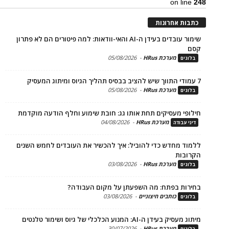
on li
ת אחרונות
שימור עובדים בעידן ה-AI והאי-וודאות: למה פיטורים הם לא פתרון
מערכת HRus
-
05/08/2026
ים
מערכת HRus
-
05/08/2026
ים
פי מעסיקים תחת אותו גג: חובת שימוע וחלף הודעה מוקדמת
מערכת HRus
-
04/08/2026
 עבודה
ד מחדש כדי להוביל: איך להכשיר את העובדים לחמש השנים
בות
מערכת HRus
-
03/08/2026
ים
ות בפתח: מה השפעתן על מקום העבודה?
כותבים חיצוניים
-
03/08/2026
ים
בעידן ה-AI: המנוע הכלכלי של גיוס ושימור טלנטים
מערכת HRus
-
30/07/2026
ים