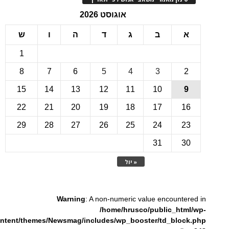
אוגוסט 2026
ב
ג
ד
ה
ו
ש
1
8
7
6
5
4
3
15
14
13
12
11
10
22
21
20
19
18
17
1
29
28
27
26
25
24
2
31
3
« יול
Warning
: A non-numeric value encounte
/home/hrusco/public_htm
content/themes/Newsmag/includes/wp_booster/td_bloc