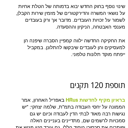
ף בחוק החדש יבוא בדמותה של הטלת אחיות
המשרה והדירקטורים של מזמין שירות הקבלן,
זכויות העובדים. מדובר אך ורק בעובדים
טחה, הניקיון וההסעדה.
 החדשה ילווה קמפיין הסברה שיפנה הן
והן לעובדים שיבקשו להתלונן. במקביל
 תלונות טלפוני.
ם
באפריל האחרון, אמר
קיף לחדשות
HRus
 יחסי העבודה בתמ"ת, שלמה יצחקי: "יש
 מאוד לבתי הדין לעבודה וכיום יש גם
רשמים שם, מתדיינים בעניינים האלה
ת סכסוכי היחיד הללו. גם עובד קטן מגיש את