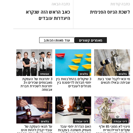
כתבה הבאה
 הפנימית
כאב הראש הזה שנקרא
היעדרות עובדים
מאמרים קשורים
עוד מאותו הכותב
בלוגים
אבטחה
שכר בעת
3 שיקולים בהתלבטות בין
3 יתרונות של העסקת
תנאים
יחסי חברות לדיסטנס בין
מאבטחים שכירים ו-3
מנהלים לעובדים
יתרונות לשכירת חברת
אבטחה
דיני עבודה
בלוגים
פיצוי לא ממוני 85 אלף
האם הגדרת יחסי עובד
על תנאי העסקה של
רית
מעסיק תשתנה בעקבות
עובדי קבלן להיות זהים