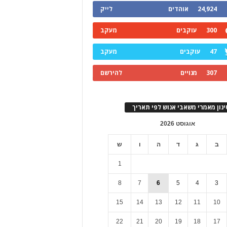
24,924
אוהדים
לייק
300
עוקבים
מעקב
47
עוקבים
מעקב
307
מנויים
להירשם
ינון מאמרי משאבי אנוש לפי תאריך
אוגוסט 2026
ב
ג
ד
ה
ו
ש
1
8
7
6
5
4
3
15
14
13
12
11
10
22
21
20
19
18
17