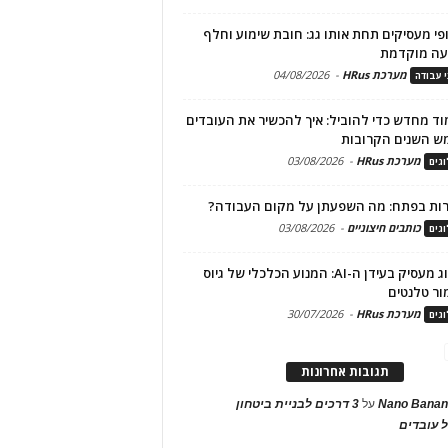
פי מעסיקים תחת אותו גג: חובת שימוע וחלף
עה מוקדמת
מערכת HRus
-
04/08/2026
י עבודה
ד מחדש כדי להוביל: איך להכשיר את העובדים
ש השנים הקרובות
מערכת HRus
-
03/08/2026
גים
ות בפתח: מה השפעתן על מקום העבודה?
כותבים חיצוניים
-
03/08/2026
גים
מיתוג מעסיק בעידן ה-AI: המנוע הכלכלי של גיוס
ור טלנטים
מערכת HRus
-
30/07/2026
גים
תגובות אחרונות
Nano Banan
על
3 דרכים לבניית ביטחון
 עובדים