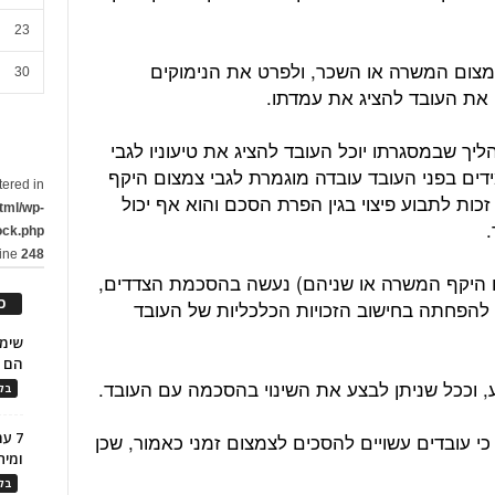
23
מצום המשרה או השכר, ולפרט את הנימוקים
30
 את העובד להציג את עמדתו.
יך שבמסגרתו יוכל העובד להציג את טיעוניו לגבי
ם בפני העובד עובדה מוגמרת לגבי צמצום היקף
tered in
כות לתבוע פיצוי בגין הפרת הסכם והוא אף יכול
tml/wp-
ock.php
line
248
או היקף המשרה או שניהם) נעשה בהסכמת הצדדים,
כ
 להפחתה בחישוב הזכויות הכלכליות של העובד
הם ל
ע, וככל שניתן לבצע את השינוי בהסכמה עם העובד.
בלו
7 ע
ח כי עובדים עשויים להסכים לצמצום זמני כאמור, שכן
ומית
בלו