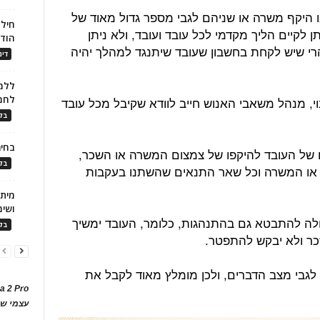
היקף משרה או שניהם לגבי מספר גדול מאוד של
חילו
 לקיים הליך מקדמי לכל עובד ועובד, ולא ניתן
הוד
רי שיש לקחת בחשבון שעובד שיתנגד למהלך יהיה
דינ
ללמו
לחמ
י, מנהל משאבי האנוש חייב לוודא שקיבל מכל עובד
בלו
בחיר
של העובד להיקפו של צמצום המשרה או השכר,
בלו
או המשרה וכל שאר התנאים שהשתנו בעקבות
ושימ
לה להתבטא גם בהתנהגות, כלומר, העובד ימשיך
בלו
ר ולא יבקש להתפטר.
 לגבי מצב הדברים, ולכן מומלץ מאוד לקבל את
a 2 Pro
עצמי של