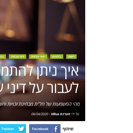
דעות
בלוגים
יחסי עבודה
דיני עבודה
זכו
איך ניתן להתמ
לעבור על דיני 
מהי המשמעות של חל"ת מבחינת זכויות וחו
על ידי
מערכת HRus
-
06/04/2020
שיתוף
Twitter
Facebook