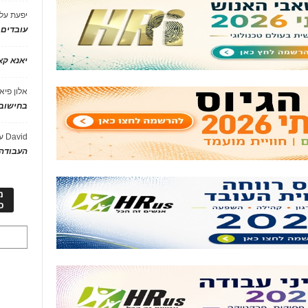
יפעת
על
עובדים
יאנא ק
אלון פיא
בחישוב 
David
ע
העבודה 
מ
כ