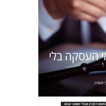
י העסקה בלי
קף משרה
רשמה למגזין מנהלי משאבי אנוש