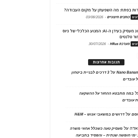
ות בפתח: מה השפעתן על מקום העבודה?
כותבים חיצוניים
-
03/08/2026
גים
מיתוג מעסיק בעידן ה-AI: המנוע הכלכלי של גיוס
ור טלנטים
מערכת HRus
-
30/07/2026
גים
תגובות אחרונות
על
Nano Banan
3 דרכים לבניית ביטחון
 עובדים
ל
במה מתבטא ההחזר על ההשקעה
 עובדים
על
אסם
דרושים במשאבי אנוש – H&M
אדה
על
מעסיק טעה כשכלל אחוזי משרה
ימי חופשה שנתית – והפסיד בתביעה