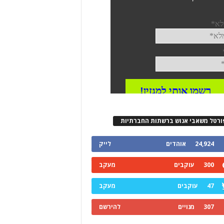
ורטל משאבי אנוש ברשתות החברתיות
24,924
אוהדים
לייק
300
עוקבים
מעקב
47
עוקבים
מעקב
307
מנויים
להירשם