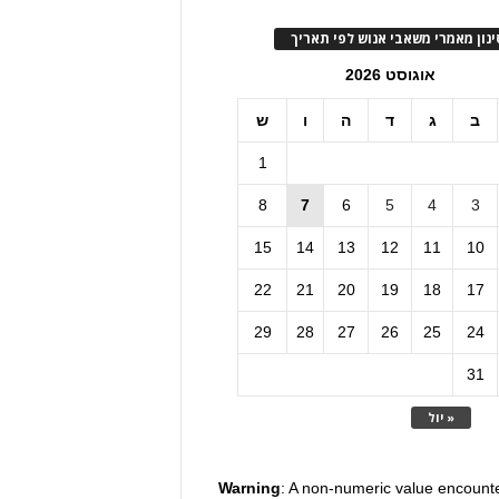
ינון מאמרי משאבי אנוש לפי תאריך
אוגוסט 2026
ב
ג
ד
ה
ו
ש
1
8
7
6
5
4
3
15
14
13
12
11
10
22
21
20
19
18
17
29
28
27
26
25
24
31
« יול
Warning
: A non-numeric value encount