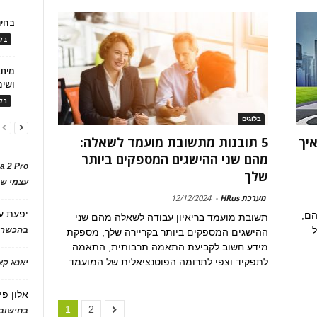
בחיר
בלו
ושימ
בלו
בלוגים
יך
5 תובנות מתשובת מועמד לשאלה:
מהם שני ההישגים המספקים ביותר
a 2 Pro
שלך
עצמי של
מערכת HRus
-
12/12/2024
יפעת
ע
ם,
תשובת מועמד בריאיון עבודה לשאלה מהם שני
ל
בהכשרת
ההישגים המספקים ביותר בקריירה שלך, מספקת
מידע חשוב לקביעת התאמה תרבותית, התאמה
לתפקיד וצפי לתרומה הפוטנציאלית של המועמד
יאנא ק
אלון פי
1
2
בחישוב 