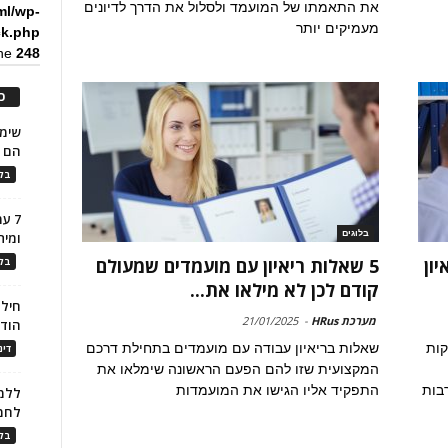
את התאמתו של המועמד ולסלול את הדרך לדיונים
ml/wp-
מעמיקים יותר
ck.php
ine
248
כ
הם ל
בלו
7 ע
בלוגים
ומית
ון
5 שאלות ריאיון עם מועמדים שמעולם
בלו
קודם לכן לא מילאו את...
חילו
מערכת HRus
-
21/01/2025
הוד
קות
שאלות בריאיון עבודה עם מועמדים בתחילת דרכם
דינ
המקצועית שזו להם הפעם הראשונה שימלאו את
בות
התפקיד אליו הגישו את המועמדות
ללמו
לחמ
בלו