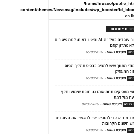
/home/hrusco/public_ht
content/themes/Newsmag/includes/wp_booster/td_blo
on l
תבות אחרונות
שימור עובדים בעידן ה-AI והאי-וודאות: למה פיטורים
א פתרון קסם
מערכת HRus
-
05/08/2026
גים
מודי התווך שיש להציב בבסיס תהליך הגיוס
וג המעסיק
מערכת HRus
-
05/08/2026
גים
פי מעסיקים תחת אותו גג: חובת שימוע וחלף
עה מוקדמת
מערכת HRus
-
04/08/2026
י עבודה
ד מחדש כדי להוביל: איך להכשיר את העובדים
ש השנים הקרובות
מערכת HRus
-
03/08/2026
גים