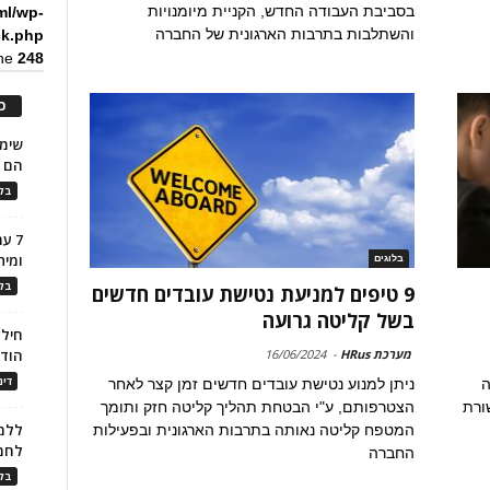
בסביבת העבודה החדש, הקניית מיומנויות
ml/wp-
והשתלבות בתרבות הארגונית של החברה
ck.php
ine
248
כ
הם ל
בלו
7 ע
ומית
בלוגים
בלו
9 טיפים למניעת נטישת עובדים חדשים
בשל קליטה גרועה
חילו
מערכת HRus
-
16/06/2024
הוד
דינ
ה
ניתן למנוע נטישת עובדים חדשים זמן קצר לאחר
ורת
הצטרפותם, ע"י הבטחת תהליך קליטה חזק ותומך
ללמו
המטפח קליטה נאותה בתרבות הארגונית ובפעילות
לחמ
החברה
בלו