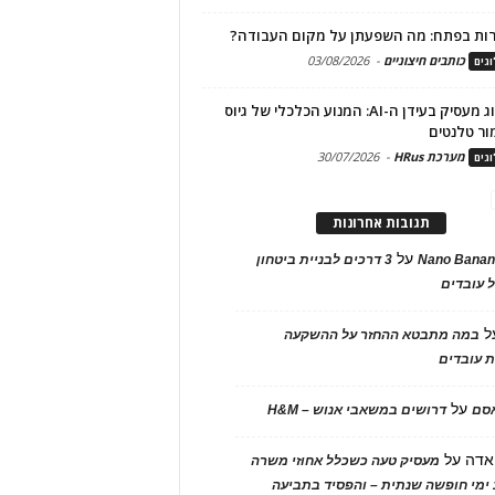
ות בפתח: מה השפעתן על מקום העבודה?
כותבים חיצוניים
-
03/08/2026
גים
מיתוג מעסיק בעידן ה-AI: המנוע הכלכלי של גיוס
ור טלנטים
מערכת HRus
-
30/07/2026
גים
תגובות אחרונות
על
Nano Banan
3 דרכים לבניית ביטחון
 עובדים
ל
במה מתבטא ההחזר על ההשקעה
 עובדים
על
אסם
דרושים במשאבי אנוש – H&M
אדה
על
מעסיק טעה כשכלל אחוזי משרה
ימי חופשה שנתית – והפסיד בתביעה