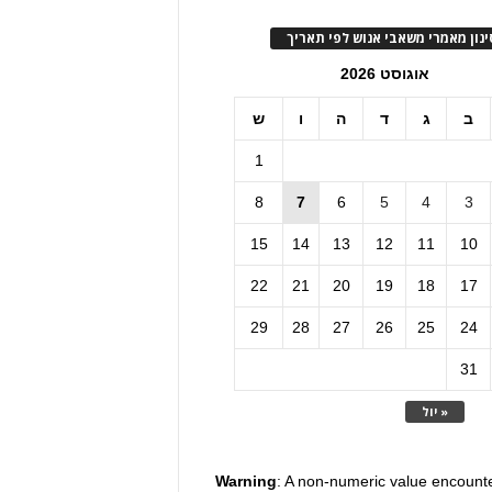
ינון מאמרי משאבי אנוש לפי תאריך
אוגוסט 2026
ב
ג
ד
ה
ו
ש
1
8
7
6
5
4
3
15
14
13
12
11
10
22
21
20
19
18
17
29
28
27
26
25
24
31
« יול
Warning
: A non-numeric value encount