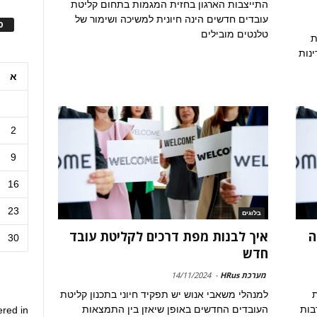
התייצבות הארגון בחזית המגמות בתחום קליטת
עובדים חדשים הינה חיונית למשיכה ושימור של
ס
טלנטים מובילים
ת
נות
א
2
9
16
23
בלוגים
ה
איך לבנות מפת דרכים לקליטת עובד
30
חדש
מערכת HRus
-
14/11/2024
ת
למנהלי משאבי אנוש יש תפקיד חיוני בתכנון קליטת
בות
העובדים החדשים באופן שיאזן בין התמצאות
ered in