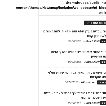
/home/hrusco/public_ht
content/themes/Newsmag/includes/wp_booster/td_blo
on l
תבות אחרונות
שימור עובדים בעידן ה-AI והאי-וודאות: למה פיטורים
א פתרון קסם
מערכת HRus
-
05/08/2026
גים
מודי התווך שיש להציב בבסיס תהליך הגיוס
וג המעסיק
מערכת HRus
-
05/08/2026
גים
פי מעסיקים תחת אותו גג: חובת שימוע וחלף
עה מוקדמת
מערכת HRus
-
04/08/2026
י עבודה
ד מחדש כדי להוביל: איך להכשיר את העובדים
ש השנים הקרובות
מערכת HRus
-
03/08/2026
גים