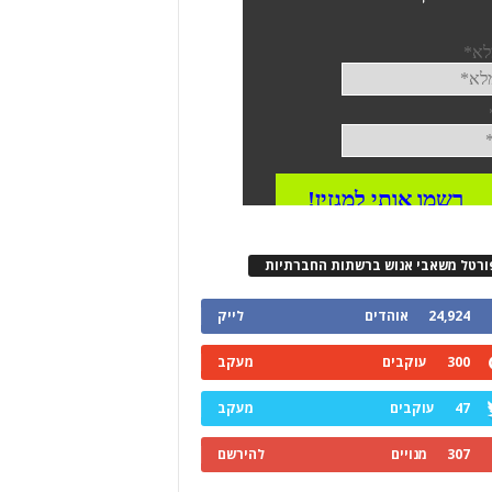
ורטל משאבי אנוש ברשתות החברתיות
24,924
אוהדים
לייק
300
עוקבים
מעקב
47
עוקבים
מעקב
307
מנויים
להירשם