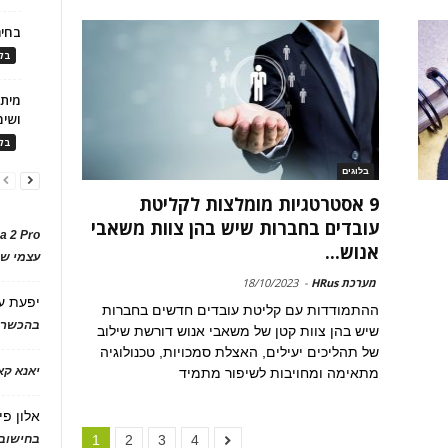
בחיר
בלו
ושימ
בלו
בלוגים
9 אסטרטגיות מומלצות לקליטת
עובדים בחברות שיש בהן צוות משאבי
a 2 Pro
אנוש...
עצמי של
מערכת HRus
-
18/10/2023
יפעת
ע
ההתמודדות עם קליטת עובדים חדשים בחברות
בהכשרת
שיש בהן צוות קטן של משאבי אנוש דורשת שילוב
של תהליכים יעילים, האצלת סמכויות, טכנולוגיה
יאנא ק
מתאימה ומחויבות לשיפור מתמיד
אלון פי
בחישוב 
1
2
3
4