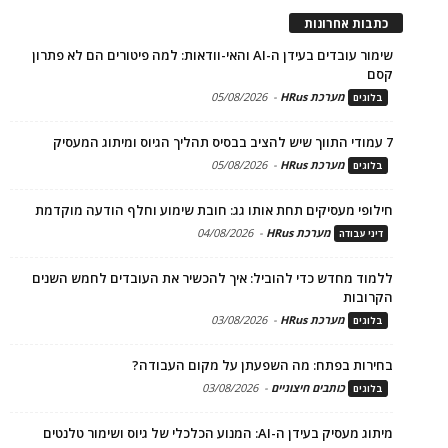
כתבות אחרונות
שימור עובדים בעידן ה-AI והאי-וודאות: למה פיטורים הם לא פתרון
קסם
מערכת HRus
-
05/08/2026
בלוגים
7 עמודי התווך שיש להציב בבסיס תהליך הגיוס ומיתוג המעסיק
מערכת HRus
-
05/08/2026
בלוגים
חילופי מעסיקים תחת אותו גג: חובת שימוע וחלף הודעה מוקדמת
מערכת HRus
-
04/08/2026
דיני עבודה
ללמוד מחדש כדי להוביל: איך להכשיר את העובדים לחמש השנים
הקרובות
מערכת HRus
-
03/08/2026
בלוגים
בחירות בפתח: מה השפעתן על מקום העבודה?
כותבים חיצוניים
-
03/08/2026
בלוגים
מיתוג מעסיק בעידן ה-AI: המנוע הכלכלי של גיוס ושימור טלנטים