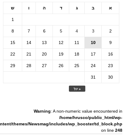
א
ב
ג
ד
ה
ו
ש
1
8
7
6
5
4
3
2
15
14
13
12
11
10
9
22
21
20
19
18
17
16
29
28
27
26
25
24
23
31
30
« יול
Warning
: A non-numeric value encountered in
/home/hrusco/public_html/wp-
ntent/themes/Newsmag/includes/wp_booster/td_block.php
on line
248