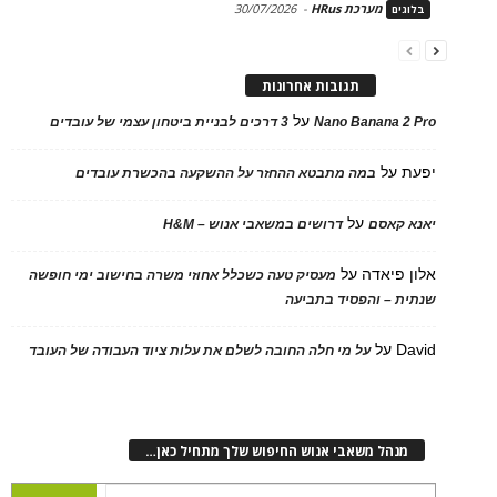
מערכת HRus
-
30/07/2026
בלוגים
תגובות אחרונות
על
Nano Banana 2 Pro
3 דרכים לבניית ביטחון עצמי של עובדים
יפעת
על
במה מתבטא ההחזר על ההשקעה בהכשרת עובדים
על
יאנא קאסם
דרושים במשאבי אנוש – H&M
אלון פיאדה
על
מעסיק טעה כשכלל אחוזי משרה בחישוב ימי חופשה
שנתית – והפסיד בתביעה
David
על
על מי חלה החובה לשלם את עלות ציוד העבודה של העובד
מנהל משאבי אנוש החיפוש שלך מתחיל כאן…