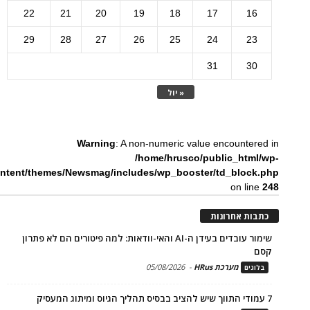
22
21
20
19
18
17
16
29
28
27
26
25
24
23
31
30
« יול
Warning
: A non-numeric value encountered in
/home/hrusco/public_html/wp-
ntent/themes/Newsmag/includes/wp_booster/td_block.php
on line
248
כתבות אחרונות
שימור עובדים בעידן ה-AI והאי-וודאות: למה פיטורים הם לא פתרון
קסם
מערכת HRus
-
05/08/2026
בלוגים
7 עמודי התווך שיש להציב בבסיס תהליך הגיוס ומיתוג המעסיק