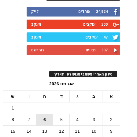
24,924
אוהדים
לייק
300
עוקבים
מעקב
47
עוקבים
מעקב
307
מנויים
להירשם
סינון מאמרי משאבי אנוש לפי תאריך
אוגוסט 2026
א
ב
ג
ד
ה
ו
ש
1
8
7
6
5
4
3
2
15
14
13
12
11
10
9