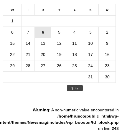
א
ב
ג
ד
ה
ו
ש
1
8
7
6
5
4
3
2
15
14
13
12
11
10
9
22
21
20
19
18
17
16
29
28
27
26
25
24
23
31
30
« יול
Warning
: A non-numeric value encountered in
/home/hrusco/public_html/wp-
ntent/themes/Newsmag/includes/wp_booster/td_block.php
on line
248