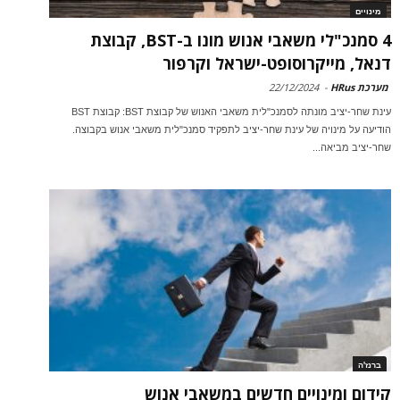
מינויים
4 סמנכ"לי משאבי אנוש מונו ב-BST, קבוצת
דנאל, מייקרוסופט-ישראל וקרפור
מערכת HRus
-
22/12/2024
עינת שחר-יציב מונתה לסמנכ"לית משאבי האנוש של קבוצת BST: קבוצת BST
הודיעה על מינויה של עינת שחר-יציב לתפקיד סמנכ"לית משאבי אנוש בקבוצה.
שחר-יציב מביאה...
ברנז'ה
קידום ומינויים חדשים במשאבי אנוש