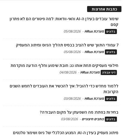
כתבות אחרונות
שימור עובדים בעידן ה-AI והאי-וודאות: למה פיטורים הם לא פתרון
קסם
מערכת HRus
-
05/08/2026
בלוגים
7 עמודי התווך שיש להציב בבסיס תהליך הגיוס ומיתוג המעסיק
מערכת HRus
-
05/08/2026
בלוגים
חילופי מעסיקים תחת אותו גג: חובת שימוע וחלף הודעה מוקדמת
מערכת HRus
-
04/08/2026
דיני עבודה
ללמוד מחדש כדי להוביל: איך להכשיר את העובדים לחמש השנים
הקרובות
מערכת HRus
-
03/08/2026
בלוגים
בחירות בפתח: מה השפעתן על מקום העבודה?
כותבים חיצוניים
-
03/08/2026
בלוגים
מיתוג מעסיק בעידן ה-AI: המנוע הכלכלי של גיוס ושימור טלנטים