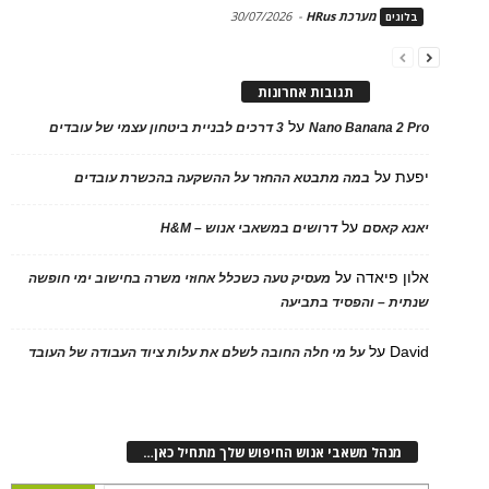
מערכת HRus
-
30/07/2026
בלוגים
תגובות אחרונות
על
Nano Banana 2 Pro
3 דרכים לבניית ביטחון עצמי של עובדים
יפעת
על
במה מתבטא ההחזר על ההשקעה בהכשרת עובדים
על
יאנא קאסם
דרושים במשאבי אנוש – H&M
אלון פיאדה
על
מעסיק טעה כשכלל אחוזי משרה בחישוב ימי חופשה
שנתית – והפסיד בתביעה
David
על
על מי חלה החובה לשלם את עלות ציוד העבודה של העובד
מנהל משאבי אנוש החיפוש שלך מתחיל כאן…