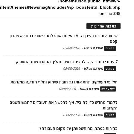
/home/hrusco/public_html/wp-
ntent/themes/Newsmag/includes/wp_booster/td_block.php
on line
248
כתבות אחרונות
שימור עובדים בעידן ה-AI והאי-וודאות: למה פיטורים הם לא פתרון
קסם
מערכת HRus
-
05/08/2026
בלוגים
7 עמודי התווך שיש להציב בבסיס תהליך הגיוס ומיתוג המעסיק
מערכת HRus
-
05/08/2026
בלוגים
חילופי מעסיקים תחת אותו גג: חובת שימוע וחלף הודעה מוקדמת
מערכת HRus
-
04/08/2026
דיני עבודה
ללמוד מחדש כדי להוביל: איך להכשיר את העובדים לחמש השנים
הקרובות
מערכת HRus
-
03/08/2026
בלוגים
בחירות בפתח: מה השפעתן על מקום העבודה?