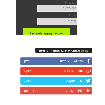
פורטל משאבי אנוש ברשתות החברתיות
24,924
אוהדים
לייק
300
עוקבים
מעקב
47
עוקבים
מעקב
307
מנויים
להירשם