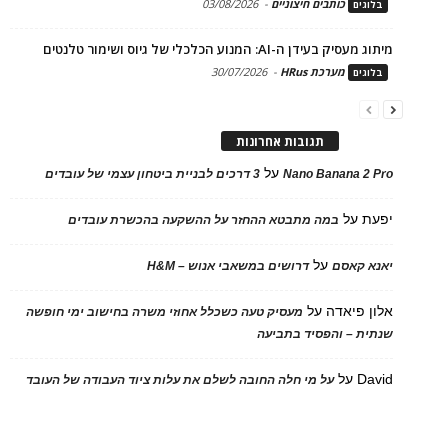
כותבים חיצוניים
-
03/08/2026
בלוגים
מיתוג מעסיק בעידן ה-AI: המנוע הכלכלי של גיוס ושימור טלנטים
מערכת HRus
-
30/07/2026
בלוגים
תגובות אחרונות
על
Nano Banana 2 Pro
3 דרכים לבניית ביטחון עצמי של עובדים
יפעת
על
במה מתבטא ההחזר על ההשקעה בהכשרת עובדים
על
יאנא קאסם
דרושים במשאבי אנוש – H&M
אלון פיאדה
על
מעסיק טעה כשכלל אחוזי משרה בחישוב ימי חופשה
שנתית – והפסיד בתביעה
David
על
על מי חלה החובה לשלם את עלות ציוד העבודה של העובד