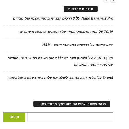
תגובות אחרונות
על
Nano Banana 2 Pro
3 דרכים לבניית ביטחון עצמי של עובדים
יפעת
על
במה מתבטא ההחזר על ההשקעה בהכשרת עובדים
על
יאנא קאסם
דרושים במשאבי אנוש – H&M
אלון פיאדה
על
מעסיק טעה כשכלל אחוזי משרה בחישוב ימי חופשה
שנתית – והפסיד בתביעה
David
על
על מי חלה החובה לשלם את עלות ציוד העבודה של העובד
מנהל משאבי אנוש החיפוש שלך מתחיל כאן…