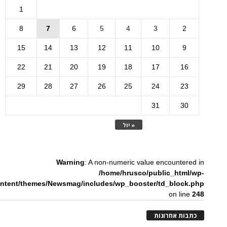
1
8
7
6
5
4
3
2
15
14
13
12
11
10
9
22
21
20
19
18
17
16
29
28
27
26
25
24
23
31
30
« יול
Warning
: A non-numeric value encountered in
/home/hrusco/public_html/wp-
ntent/themes/Newsmag/includes/wp_booster/td_block.php
on line
248
כתבות אחרונות