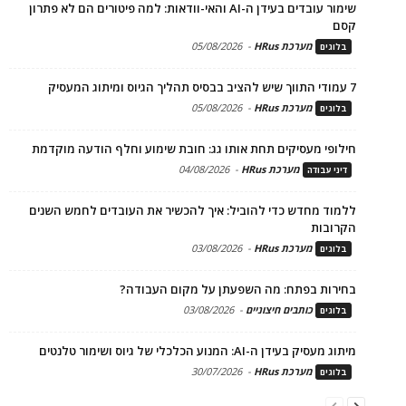
שימור עובדים בעידן ה-AI והאי-וודאות: למה פיטורים הם לא פתרון
קסם
מערכת HRus
-
05/08/2026
בלוגים
7 עמודי התווך שיש להציב בבסיס תהליך הגיוס ומיתוג המעסיק
מערכת HRus
-
05/08/2026
בלוגים
חילופי מעסיקים תחת אותו גג: חובת שימוע וחלף הודעה מוקדמת
מערכת HRus
-
04/08/2026
דיני עבודה
ללמוד מחדש כדי להוביל: איך להכשיר את העובדים לחמש השנים
הקרובות
מערכת HRus
-
03/08/2026
בלוגים
בחירות בפתח: מה השפעתן על מקום העבודה?
כותבים חיצוניים
-
03/08/2026
בלוגים
מיתוג מעסיק בעידן ה-AI: המנוע הכלכלי של גיוס ושימור טלנטים
מערכת HRus
-
30/07/2026
בלוגים