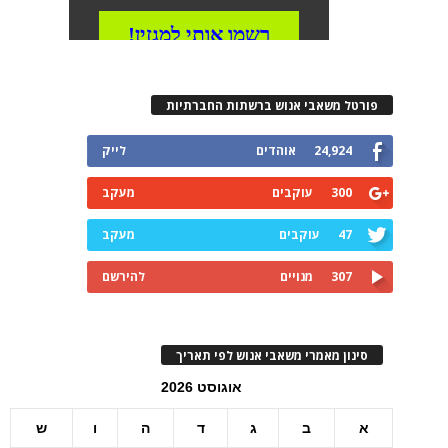
פורטל משאבי אנוש ברשתות החברתיות
24,924
אוהדים
לייק
300
עוקבים
מעקב
47
עוקבים
מעקב
307
מנויים
להירשם
סינון מאמרי משאבי אנוש לפי תאריך
אוגוסט 2026
א
ב
ג
ד
ה
ו
ש