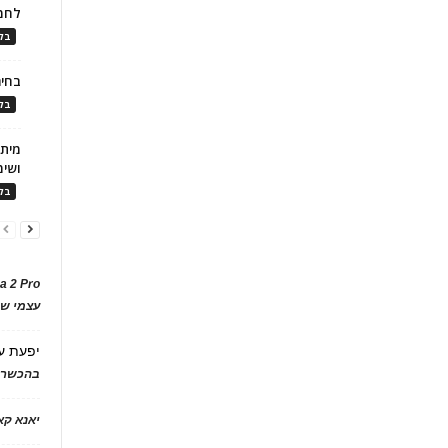
לחמ
בלו
בחיר
בלו
ושימ
בלו
a 2 Pro
עצמי של
יפעת
ע
בהכשרת
יאנא ק