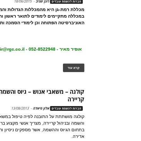
רונן שגיב
-
18/06/2015
חברות להשמת עובדים
מכללת רמת-גן היא מהמכללות הגדולות והמ
במכללה מתקיימים לימודים לתואר ראשון ות
האוניברסיטה הפתוחה וכן לימודי הסמכה ותע
אופיר מאיר - 052-8522948 - ofir.meir@rgc.co.il -
קרא עוד
קולגה – משאבי אנוש – גיוס והשמה 
קריירה
אלון פיאדה
-
13/08/2013
חברות להשמת עובדים
קולגה מושתתת על התובנה לפיה טיפול במשאבי
והשמה ובניהול קריירה, מצריך אנשי מקצוע בר
בתחום הגיוס וההשמה, אשר מספקים ניסיון ו
אדירה.