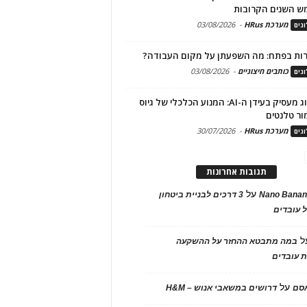
ש השנים הקרובות
מערכת HRus
-
03/08/2026
גים
ות בפתח: מה השפעתן על מקום העבודה?
כותבים חיצוניים
-
03/08/2026
גים
מיתוג מעסיק בעידן ה-AI: המנוע הכלכלי של גיוס
ור טלנטים
מערכת HRus
-
30/07/2026
גים
תגובות אחרונות
על
Nano Banan
3 דרכים לבניית ביטחון
 עובדים
ל
במה מתבטא ההחזר על ההשקעה
 עובדים
על
אסם
דרושים במשאבי אנוש – H&M