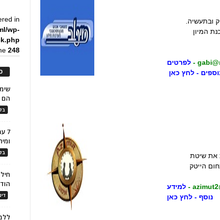
ered in
ק ובתעשיה.
ml/wp-
נת המיון
ck.php
ine
248
gabi@m
-
לפרטים
כ
וספים - לחץ כאן
הם ל
בלו
7 ע
ומית
בלו
ת את שיטת
ום הייטק
חילו
הוד
azimut2
-
למידע
דינ
נוסף - לחץ כאן
ללמו