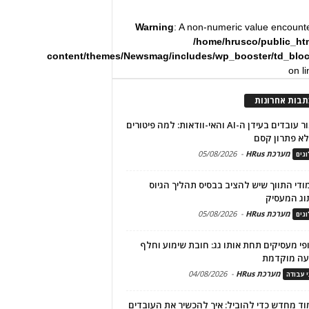
Warning
: A non-numeric value encount
/home/hrusco/public_ht
content/themes/Newsmag/includes/wp_booster/td_blo
on l
תבות אחרונות
שימור עובדים בעידן ה-AI והאי-וודאות: למה פיטורים
א פתרון קסם
מערכת HRus
-
05/08/2026
גים
מודי התווך שיש להציב בבסיס תהליך הגיוס
וג המעסיק
מערכת HRus
-
05/08/2026
גים
פי מעסיקים תחת אותו גג: חובת שימוע וחלף
עה מוקדמת
מערכת HRus
-
04/08/2026
י עבודה
ד מחדש כדי להוביל: איך להכשיר את העובדים