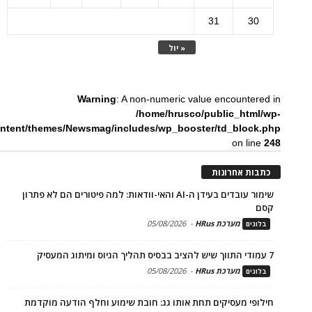
31
30
« יול
Warning
: A non-numeric value encountered in
/home/hrusco/public_html/wp-
ntent/themes/Newsmag/includes/wp_booster/td_block.php
on line
248
כתבות אחרונות
שימור עובדים בעידן ה-AI והאי-וודאות: למה פיטורים הם לא פתרון
קסם
מערכת HRus
-
05/08/2026
בלוגים
7 עמודי התווך שיש להציב בבסיס תהליך הגיוס ומיתוג המעסיק
מערכת HRus
-
05/08/2026
בלוגים
חילופי מעסיקים תחת אותו גג: חובת שימוע וחלף הודעה מוקדמת