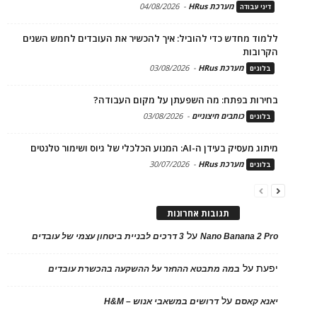
מערכת HRus
-
04/08/2026
דיני עבודה
ללמוד מחדש כדי להוביל: איך להכשיר את העובדים לחמש השנים
הקרובות
מערכת HRus
-
03/08/2026
בלוגים
בחירות בפתח: מה השפעתן על מקום העבודה?
כותבים חיצוניים
-
03/08/2026
בלוגים
מיתוג מעסיק בעידן ה-AI: המנוע הכלכלי של גיוס ושימור טלנטים
מערכת HRus
-
30/07/2026
בלוגים
תגובות אחרונות
על
Nano Banana 2 Pro
3 דרכים לבניית ביטחון עצמי של עובדים
יפעת
על
במה מתבטא ההחזר על ההשקעה בהכשרת עובדים
על
יאנא קאסם
דרושים במשאבי אנוש – H&M