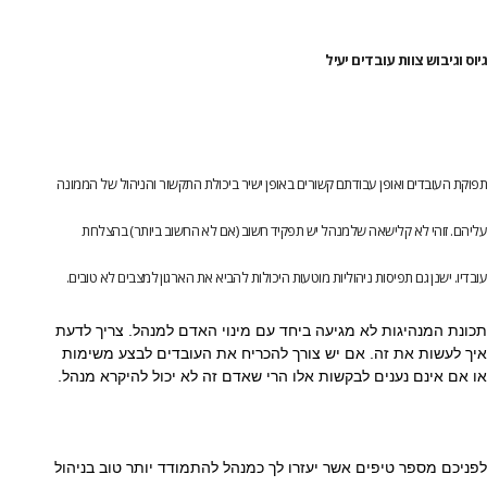
גיוס וגיבוש צוות עובדים יעיל
תפוקת העובדים ואופן עבודתם קשורים באופן ישיר ביכולת התקשור והניהול של הממונה
עליהם. זוהי לא קלישאה שלמנהל יש תפקיד חשוב (אם לא החשוב ביותר) בהצלחת
עובדיו. ישנן גם תפיסות ניהוליות מוטעות היכולות להביא את הארגון למצבים לא טובים.
תכונת המנהיגות לא מגיעה ביחד עם מינוי האדם למנהל. צריך לדעת
איך לעשות את זה. אם יש צורך להכריח את העובדים לבצע משימות
או אם אינם נענים לבקשות אלו הרי שאדם זה לא יכול להיקרא מנהל.
לפניכם מספר טיפים אשר יעזרו לך כמנהל להתמודד יותר טוב בניהול