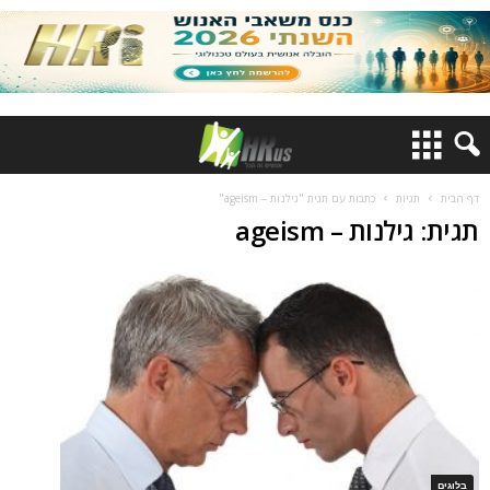
דף הבית
תגיות
כתבות עם תגית "גילנות – ageism"
תגית: גילנות – ageism
בלוגים