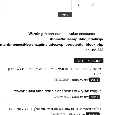
31
30
« יול
Warning
: A non-numeric value encountered in
/home/hrusco/public_html/wp-
ntent/themes/Newsmag/includes/wp_booster/td_block.php
on line
248
כתבות אחרונות
שימור עובדים בעידן ה-AI והאי-וודאות: למה פיטורים הם לא פתרון
קסם
מערכת HRus
-
05/08/2026
בלוגים
7 עמודי התווך שיש להציב בבסיס תהליך הגיוס ומיתוג המעסיק
מערכת HRus
-
05/08/2026
בלוגים
חילופי מעסיקים תחת אותו גג: חובת שימוע וחלף הודעה מוקדמת
מערכת HRus
-
04/08/2026
דיני עבודה