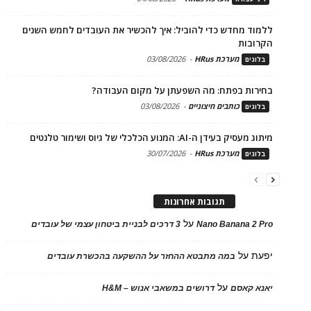
ללמוד מחדש כדי להוביל: איך להכשיר את העובדים לחמש השנים
הקרובות
מערכת HRus
-
03/08/2026
בלוגים
בחירות בפתח: מה השפעתן על מקום העבודה?
כותבים חיצוניים
-
03/08/2026
בלוגים
מיתוג מעסיק בעידן ה-AI: המנוע הכלכלי של גיוס ושימור טלנטים
מערכת HRus
-
30/07/2026
בלוגים
תגובות אחרונות
על
Nano Banana 2 Pro
3 דרכים לבניית ביטחון עצמי של עובדים
יפעת
על
במה מתבטא ההחזר על ההשקעה בהכשרת עובדים
על
יאנא קאסם
דרושים במשאבי אנוש – H&M