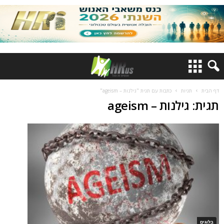
דף הבית
תגיות
כתבות עם תגית "גילנות – ageism"
תגית: גילנות – ageism
בלוגים