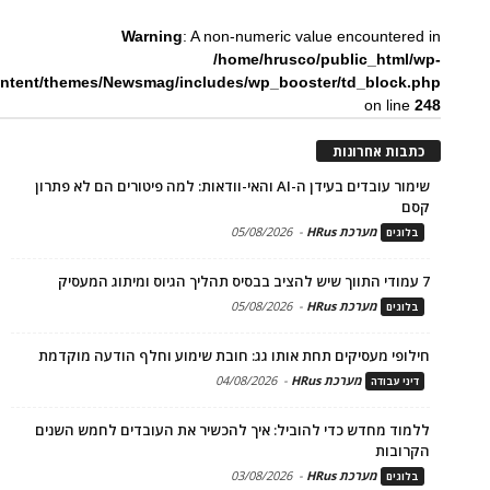
Warning
: A non-numeric value encountered in
/home/hrusco/public_html/wp-
ntent/themes/Newsmag/includes/wp_booster/td_block.php
on line
248
כתבות אחרונות
שימור עובדים בעידן ה-AI והאי-וודאות: למה פיטורים הם לא פתרון
קסם
מערכת HRus
-
05/08/2026
בלוגים
7 עמודי התווך שיש להציב בבסיס תהליך הגיוס ומיתוג המעסיק
מערכת HRus
-
05/08/2026
בלוגים
חילופי מעסיקים תחת אותו גג: חובת שימוע וחלף הודעה מוקדמת
מערכת HRus
-
04/08/2026
דיני עבודה
ללמוד מחדש כדי להוביל: איך להכשיר את העובדים לחמש השנים
הקרובות
מערכת HRus
-
03/08/2026
בלוגים