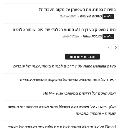
בחירות בפתח: מה השפעתן על מקום העבודה?
כותבים חיצוניים
-
03/08/2026
בלוגים
מיתוג מעסיק בעידן ה-AI: המנוע הכלכלי של גיוס ושימור טלנטים
מערכת HRus
-
30/07/2026
בלוגים
תגובות אחרונות
על
Nano Banana 2 Pro
3 דרכים לבניית ביטחון עצמי של עובדים
יפעת
על
במה מתבטא ההחזר על ההשקעה בהכשרת עובדים
על
יאנא קאסם
דרושים במשאבי אנוש – H&M
אלון פיאדה
על
מעסיק טעה כשכלל אחוזי משרה בחישוב ימי חופשה
שנתית – והפסיד בתביעה
David
על
על מי חלה החובה לשלם את עלות ציוד העבודה של העובד