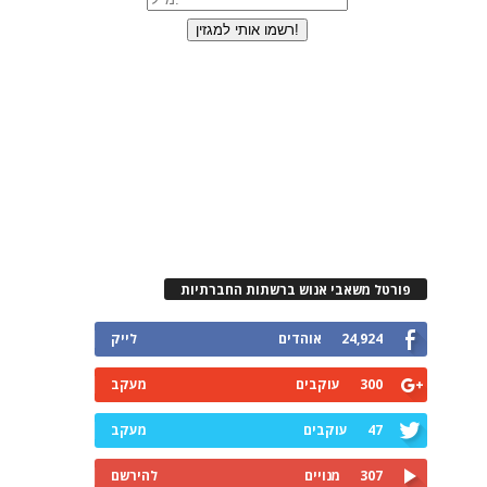
פורטל משאבי אנוש ברשתות החברתיות
24,924
אוהדים
לייק
300
עוקבים
מעקב
47
עוקבים
מעקב
307
מנויים
להירשם