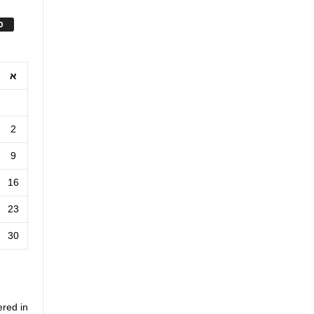
ס
א
2
9
16
23
30
ered in