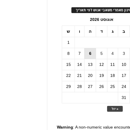
ינון מאמרי משאבי אנוש לפי תאריך
אוגוסט 2026
ב
ג
ד
ה
ו
ש
1
8
7
6
5
4
3
15
14
13
12
11
10
22
21
20
19
18
17
29
28
27
26
25
24
31
« יול
Warning
: A non-numeric value encount