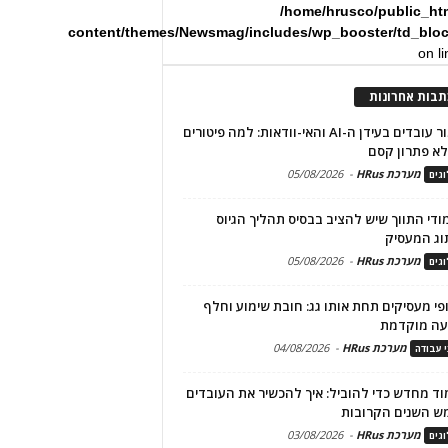
/home/hrusco/public_ht
content/themes/Newsmag/includes/wp_booster/td_blo
on l
תבות אחרונות
שימור עובדים בעידן ה-AI והאי-וודאות: למה פיטורים
א פתרון קסם
מערכת HRus
-
05/08/2026
גים
מודי התווך שיש להציב בבסיס תהליך הגיוס
וג המעסיק
מערכת HRus
-
05/08/2026
גים
פי מעסיקים תחת אותו גג: חובת שימוע וחלף
עה מוקדמת
מערכת HRus
-
04/08/2026
י עבודה
ד מחדש כדי להוביל: איך להכשיר את העובדים
ש השנים הקרובות
מערכת HRus
-
03/08/2026
גים