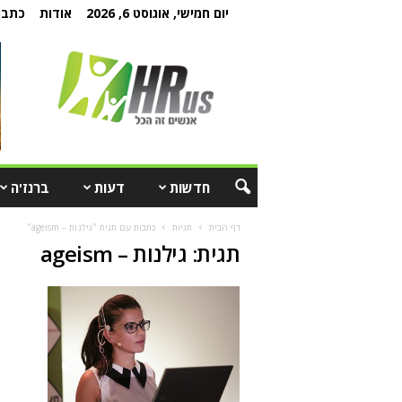
יום חמישי, אוגוסט 6, 2026
אודות
כתבו 
חדשות
דעות
ברנז'ה
דף הבית
תגיות
כתבות עם תגית "גילנות – ageism"
תגית: גילנות – ageism