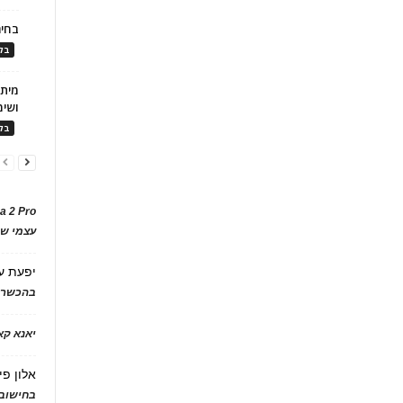
בחיר
בלו
ושימ
בלו
a 2 Pro
עצמי של
יפעת
ע
בהכשרת
יאנא ק
אלון פי
בחישוב 