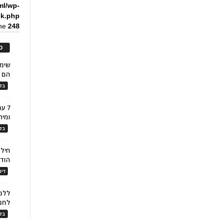
ml/wp-
ck.php
ine
248
כ
הם ל
בלו
7 ע
ומית
בלו
חילו
הוד
דינ
ללמו
לחמ
בלו