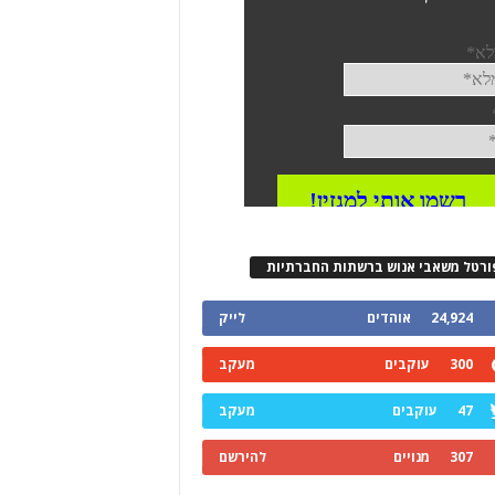
ורטל משאבי אנוש ברשתות החברתיות
24,924
אוהדים
לייק
300
עוקבים
מעקב
47
עוקבים
מעקב
307
מנויים
להירשם