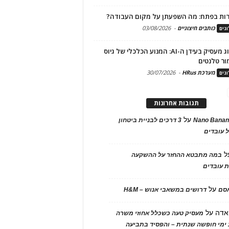
ות בפתח: מה השפעתן על מקום העבודה?
כותבים חיצוניים
-
03/08/2026
גים
מיתוג מעסיק בעידן ה-AI: המנוע הכלכלי של גיוס
ור טלנטים
מערכת HRus
-
30/07/2026
גים
תגובות אחרונות
על
Nano Banan
3 דרכים לבניית ביטחון
 עובדים
ל
במה מתבטא ההחזר על ההשקעה
 עובדים
על
אסם
דרושים במשאבי אנוש – H&M
אדה
על
מעסיק טעה כשכלל אחוזי משרה
ימי חופשה שנתית – והפסיד בתביעה