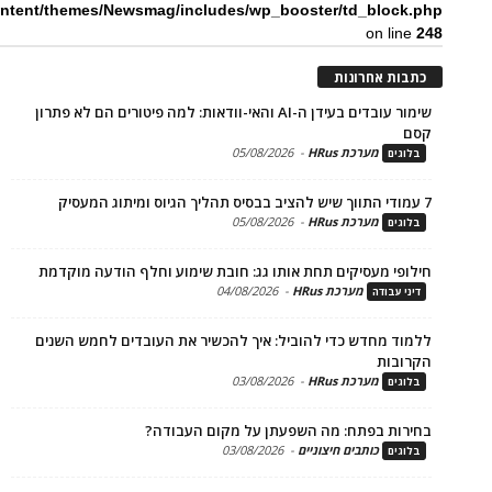
content/themes/Newsmag/includes/wp_booster/td_bloc
on li
ת אחרונות
שימור עובדים בעידן ה-AI והאי-וודאות: למה פיטורים הם לא פתרון
מערכת HRus
-
05/08/2026
ים
מערכת HRus
-
05/08/2026
ים
פי מעסיקים תחת אותו גג: חובת שימוע וחלף הודעה מוקדמת
מערכת HRus
-
04/08/2026
 עבודה
ד מחדש כדי להוביל: איך להכשיר את העובדים לחמש השנים
בות
מערכת HRus
-
03/08/2026
ים
ות בפתח: מה השפעתן על מקום העבודה?
כותבים חיצוניים
-
03/08/2026
ים