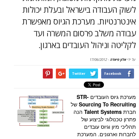
סקירות
עבודה בישראל ובעלת יכולות
דף הבית
טיות. מערכת הגיוס מאפשרת
משלב פרסום המשרה ועד
וניהול העובדים בארגון.
דה
-
17/06/2012
Twitter
Face
ס העובדים
STR-
של
Sourcing To R
הנה
Talent Syst
לוגי לביצוע של
 וגיוס עובדים
רגונים. המערכת