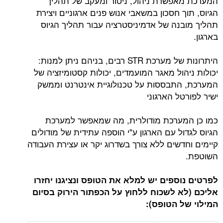
פשרת ניהול, ניטור ומעקב של תהליך
 חסכון במשאבי אנוש פנים ארגוניים ויצירת
נה של אדמיניסטרציה עבור תהליך הגיוס
היתרונות של מערכת STR רבים, בניהם ניתן למנות:
ול מאגר המועמדים, יכולות קסטומיזציה של
תבססות על טכנולוגיית אינטרנט וממשק
ל הארגוני
ערכת מודולרית, מה שמאפשר למערכת
ל עם הארגון ע"י הוספה עתידית של מודולים
דשים ללא צורך בשדרוג יקר או עצירת העבודה
ספים יש למלא את הטופס ונציגנו יחזרו
 לשכוח ללחוץ על הכפתור הירוק בסיום
 הטופס):