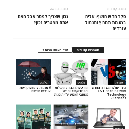
כתבה הבאה
ושף: עליה
נכון שצריך לפטר אבל האם
וץ ותגמול
אתם מפטרים נכון?
מאמרים קשורים
עוד מאותו הכותב
בלוגים
בלוגים
ודה החדש
הדרכים להגברת היעילות
6 מגמות בתחום קליטת
פוגש את חברת L&T
והפרודוקטיביות של
עובדים חדשים
משאבי האנוש ע"י תוכנות
בלוגים
בלוגים