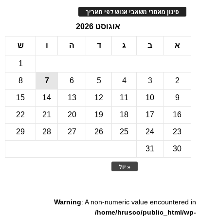
ינון מאמרי משאבי אנוש לפי תאריך
אוגוסט 2026
ב
ג
ד
ה
ו
ש
1
8
7
6
5
4
3
15
14
13
12
11
10
22
21
20
19
18
17
1
29
28
27
26
25
24
2
31
3
« יול
Warning
: A non-numeric value encounte
/home/hrusco/public_htm