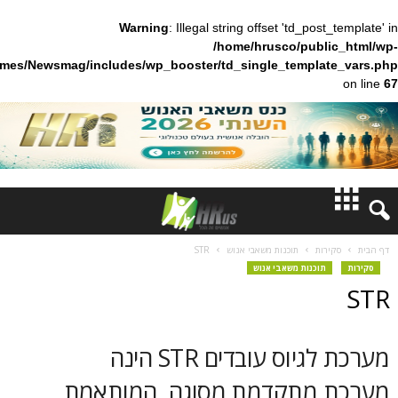
Warning
: Illegal string offset 'td_pos
/home/hrusco/publ
content/themes/Newsmag/includes/wp_booster/td_single_templa
חדשות
ות
תוכנות משאבי אנוש
STR
תוכנות משאבי אנוש
דעות
ברנז'ה
מערכת לגיוס עובדים STR הינה
מאמרים
מתקדמת מסוגה, המותאמת