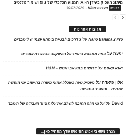
בעידן ה-AI: המנוע הכלכלי של גיוס ושימור טלנטים
מערכת HRus
-
30/07/2026
ים
תגובות אחרונות
על
Nano Banana 2
3 דרכים לבניית ביטחון עצמי של עובדים
על
במה מתבטא ההחזר על ההשקעה בהכשרת עובדים
על
 קאסם
דרושים במשאבי אנוש – H&M
 פיאדה
על
מעסיק טעה כשכלל אחוזי משרה בחישוב ימי חופשה
ת – והפסיד בתביעה
D
על
על מי חלה החובה לשלם את עלות ציוד העבודה של העובד
נהל משאבי אנוש החיפוש שלך מתחיל כאן…