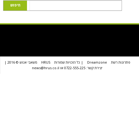
שת
Dreamzone
| כל הזכויות שמורות
HRUS
משאבי אנוש © 2016 |
יצירת קשר: 0722-555-225 או news@hrus.co.il