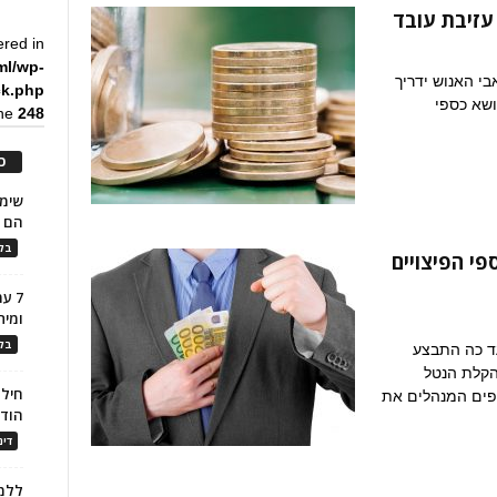
עזיבת עובד
ered in
ml/wp-
י האנוש ידריך
ck.php
ושא כספי
ine
248
כ
הם ל
בלו
י הפיצויים
7 ע
ומית
בלו
ד כה התבצע
והקלת הנטל
חילו
ופים המנהלים את
הוד
דינ
ללמו