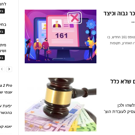
לחמ
בלו
ר גבוה וכיצד
.
בחיר
בלו
בעת סיום העסקת עובד, נדרש המעסיק למלא את חלק א' בטופס 161 החדש, בו
ו האחרון, תקופות
ושימ
בלו
צוי של 59,164 משום שלא כלל
a 2 Pro
עצמי של
שהו ולכן
יפעת
ע
סיק לעובדת הוצ'
בהכשרת
יאנא ק