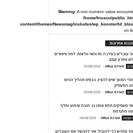
Warning
: A non-numeric value encount
/home/hrusco/public_ht
content/themes/Newsmag/includes/wp_booster/td_blo
on l
תבות אחרונות
שימור עובדים בעידן ה-AI והאי-וודאות: למה פיטורים
א פתרון קסם
מערכת HRus
-
05/08/2026
גים
מודי התווך שיש להציב בבסיס תהליך הגיוס
וג המעסיק
מערכת HRus
-
05/08/2026
גים
פי מעסיקים תחת אותו גג: חובת שימוע וחלף
עה מוקדמת
מערכת HRus
-
04/08/2026
י עבודה
ד מחדש כדי להוביל: איך להכשיר את העובדים