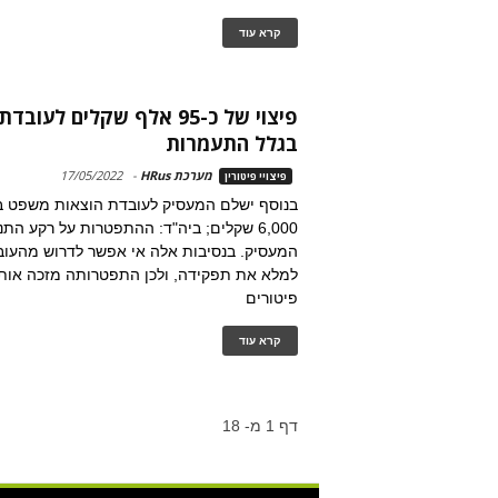
קרא עוד
פיצוי של כ-95 אלף שקלים ל
בגלל התעמרות
מערכת HRus
-
17/05/2022
פיצויי פיטורין
בנוסף ישלם המעסיק לעובדת הוצאות משפט ב
6,000 שקלים; ביה"ד: ההתפטרות על רקע ה
המעסיק. בנסיבות אלה אי אפשר לדרוש מהעו
למלא את תפקידה, ולכן התפטרותה מזכה אותה
פיטורים
קרא עוד
דף 1 מ- 18