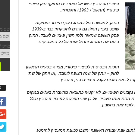
פיצויי הפיטורין בישראל מוסדרים מתוקף חוק פיצויי
פיטורין (התשכ"ג 1963) ותקנותיו.
החוק, למעשה החל כמנהג בענף הייצור ופסיקות
שופט בעניין החלו גם קודם לחקיקתו: כבר ב-1939
פסק השופט שניאור זלמן חשין פיצויים לעובד. החוק
ביסס את המנהג והחיל אותו על כל המעסיקים.
הזכות הבסיסית לפיצויי פיטורין מצויה בסעיף הראשון
לחוק – וותק של שנה רצופה לעובד, (או וותק של שתי
ה לו את הזכות לקבל פיצויים בגין פיטורין.
פ
 נקבעים הפיצויים, לא יקטעו כתוצאה מהעברת בעלים במקום
חת אותו מעביד. על כן שווי הפרשה לפיצויי פיטורין נכלל
לוקח זאת בחשבון.
לתום שנת עבודה ראשונה יחשבו ככוונת המעסיק להימנע