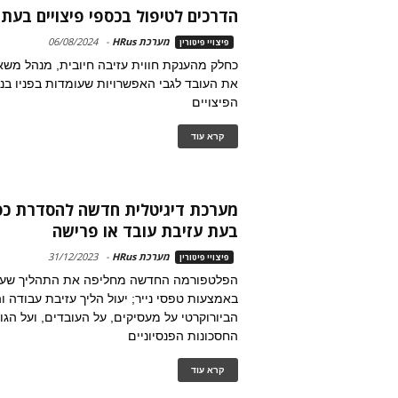
הדרכים לטיפול בכספי פיצויים בעת 
מערכת HRus
-
06/08/2024
פיצויי פיטורין
כחלק מהענקת חווית עזיבה חיובית, מנהל משאב
את העובד לגבי האפשרויות שעומדות בפניו בנ
הפיצויים
קרא עוד
מערכת דיגיטלית חדשה להסדרת כספ
בעת עזיבת עובד או פרישה
מערכת HRus
-
31/12/2023
פיצויי פיטורין
הפלטפורמה החדשה מחליפה את התהליך שע
באמצעות טפסי נייר; יעול הליך עזיבת עבודה 
הביורוקרטי על מעסיקים, על העובדים, ועל הג
החסכונות הפנסיוניים
קרא עוד