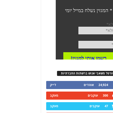
ורטל משאבי אנוש ברשתות החברתיות
24,924
אוהדים
לייק
300
עוקבים
מעקב
47
עוקבים
מעקב