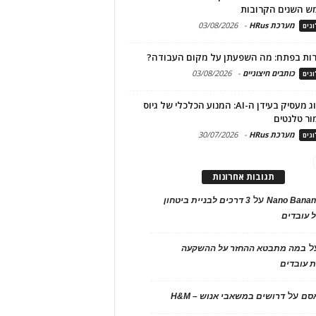
ש השנים הקרובות
מערכת HRus
-
03/08/2026
גים
ות בפתח: מה השפעתן על מקום העבודה?
כותבים חיצוניים
-
03/08/2026
גים
מיתוג מעסיק בעידן ה-AI: המנוע הכלכלי של גיוס
ור טלנטים
מערכת HRus
-
30/07/2026
גים
תגובות אחרונות
על
Nano Banan
3 דרכים לבניית ביטחון
 עובדים
ל
במה מתבטא ההחזר על ההשקעה
 עובדים
על
אסם
דרושים במשאבי אנוש – H&M