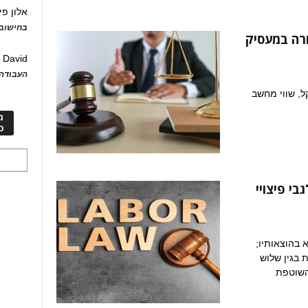
אלון פי
בחישוב 
חרה במעסיק
David
ע
העבודה 
 העובד למעסיק פיצוי 150,000 שקל, שווי מחשב
מ
כ
בי פיצויי
א בהוצאותיו;
 בגין שלוש
 השוטפת