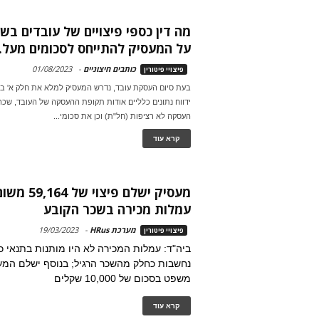
מה דין כספי פיצויים של עובדים בשכ
על המעסיק להתייחס לסכומים מעל..
כותבים חיצוניים
-
01/08/2023
פיצויי פיטורין
ידווח נתונים כלליים אודות תקופת ההעסקה של העובד, שכר
העסקה לא רציפות (חל"ת) וכן את סכומי...
קרא עוד
מעסיק ישלם פי
עמלות מכירה בשכר הקובע
מערכת HRus
-
19/03/2023
פיצויי פיטורין
ביה"ד: עמלות המכירה לא היו מותנות בתנאי כל
נחשבות כחלק מהשכר הרגיל; בנוסף ישלם המע
משפט בסכום של 10,000 שקלים
קרא עוד