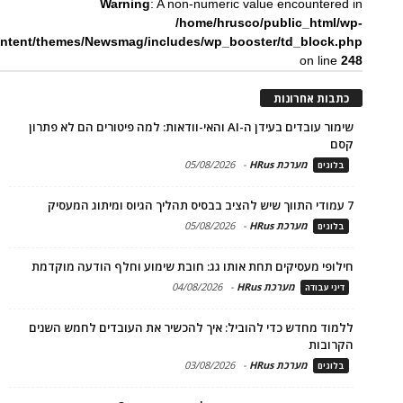
Warning
: A non-numeric value encountered in
/home/hrusco/public_html/wp-
ntent/themes/Newsmag/includes/wp_booster/td_block.php
on line
248
כתבות אחרונות
שימור עובדים בעידן ה-AI והאי-וודאות: למה פיטורים הם לא פתרון
קסם
מערכת HRus
-
05/08/2026
בלוגים
7 עמודי התווך שיש להציב בבסיס תהליך הגיוס ומיתוג המעסיק
מערכת HRus
-
05/08/2026
בלוגים
חילופי מעסיקים תחת אותו גג: חובת שימוע וחלף הודעה מוקדמת
מערכת HRus
-
04/08/2026
דיני עבודה
ללמוד מחדש כדי להוביל: איך להכשיר את העובדים לחמש השנים
הקרובות
מערכת HRus
-
03/08/2026
בלוגים