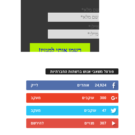
פורטל משאבי אנוש ברשתות החברתיות
24,924
אוהדים
לייק
300
עוקבים
מעקב
47
עוקבים
מעקב
307
מנויים
להירשם