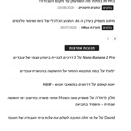
בחירות בפתח: מה השפעתן על מקום העבודה?
כותבים חיצוניים
-
03/08/2026
בלוגים
מיתוג מעסיק בעידן ה-AI: המנוע הכלכלי של גיוס ושימור טלנטים
מערכת HRus
-
30/07/2026
בלוגים
תגובות אחרונות
על
Nano Banana 2 Pro
3 דרכים לבניית ביטחון עצמי של עובדים
יפעת
על
במה מתבטא ההחזר על ההשקעה בהכשרת עובדים
על
יאנא קאסם
דרושים במשאבי אנוש – H&M
אלון פיאדה
על
מעסיק טעה כשכלל אחוזי משרה בחישוב ימי חופשה
שנתית – והפסיד בתביעה
David
על
על מי חלה החובה לשלם את עלות ציוד העבודה של העובד