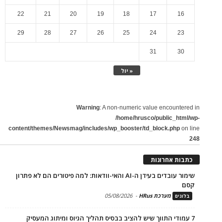
22
21
20
19
18
17
16
29
28
27
26
25
24
23
31
30
« יול
Warning
: A non-numeric value encountered in
/home/hrusco/public_html/wp-
content/themes/Newsmag/includes/wp_booster/td_block.php
on line
248
כתבות אחרונות
שימור עובדים בעידן ה-AI והאי-וודאות: למה פיטורים הם לא פתרון
קסם
מערכת HRus
-
05/08/2026
בלוגים
7 עמודי התווך שיש להציב בבסיס תהליך הגיוס ומיתוג המעסיק