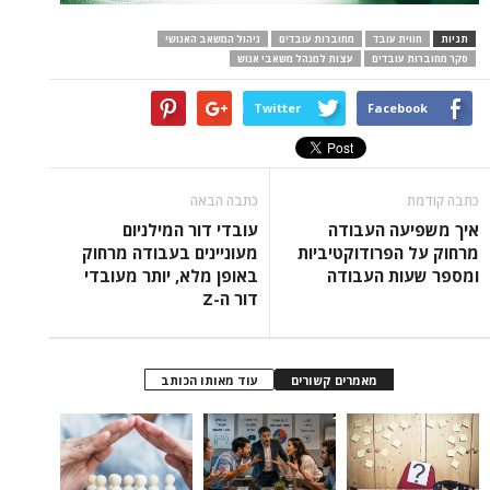
תגיות
חווית עובד
מחוברות עובדים
ניהול המשאב האנושי
סקר מחוברות עובדים
עצות למנהל משאבי אנוש
Twitter
Facebook
כתבה קודמת
כתבה הבאה
איך משפיעה העבודה
עובדי דור המילניום
מרחוק על הפרודוקטיביות
מעוניינים בעבודה מרחוק
ומספר שעות העבודה
באופן מלא, יותר מעובדי
דור ה-Z
מאמרים קשורים
עוד מאותו הכותב