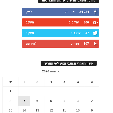
פורטל משאבי אנוש ברשתות החברתיות
24,924
אוהדים
לייק
300
עוקבים
מעקב
47
עוקבים
מעקב
307
מנויים
להירשם
סינון מאמרי משאבי אנוש לפי תאריך
אוגוסט 2026
א
ב
ג
ד
ה
ו
ש
1
8
7
6
5
4
3
2
15
14
13
12
11
10
9