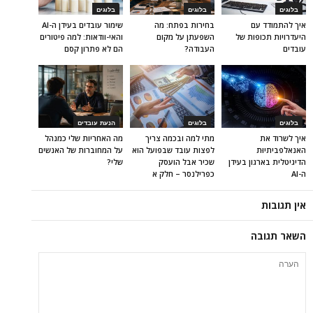
בלוגים
בלוגים
בלוגים
איך להתמודד עם
בחירות בפתח: מה
שימור עובדים בעידן ה-AI
היעדרויות תכופות של
השפעתן על מקום
והאי-וודאות: למה פיטורים
עובדים
העבודה?
הם לא פתרון קסם
בלוגים
בלוגים
הנעת עובדים
איך לשרוד את
מתי למה ובכמה צריך
מה האחריות שלי כמנהל
האנאלפביתיוּת
לפצות עובד שבפועל הוא
על המחוברות של האנשים
הדיגיטלית בארגון בעידן
שכיר אבל הועסק
שלי?
ה-AI
כפרילנסר – חלק א
אין תגובות
השאר תגובה