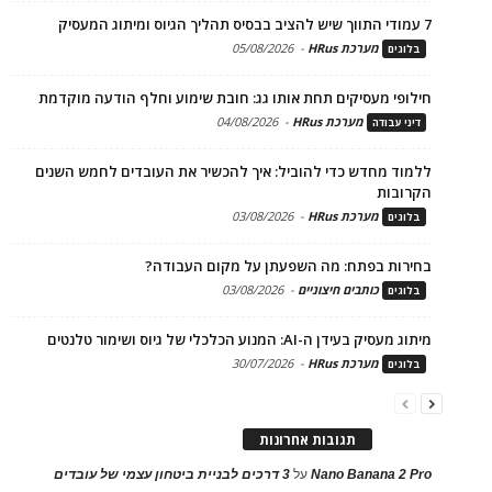
7 עמודי התווך שיש להציב בבסיס תהליך הגיוס ומיתוג המעסיק
מערכת HRus
-
05/08/2026
בלוגים
חילופי מעסיקים תחת אותו גג: חובת שימוע וחלף הודעה מוקדמת
מערכת HRus
-
04/08/2026
דיני עבודה
ללמוד מחדש כדי להוביל: איך להכשיר את העובדים לחמש השנים
הקרובות
מערכת HRus
-
03/08/2026
בלוגים
בחירות בפתח: מה השפעתן על מקום העבודה?
כותבים חיצוניים
-
03/08/2026
בלוגים
מיתוג מעסיק בעידן ה-AI: המנוע הכלכלי של גיוס ושימור טלנטים
מערכת HRus
-
30/07/2026
בלוגים
תגובות אחרונות
Nano Banana 2 Pro
על
3 דרכים לבניית ביטחון עצמי של עובדים