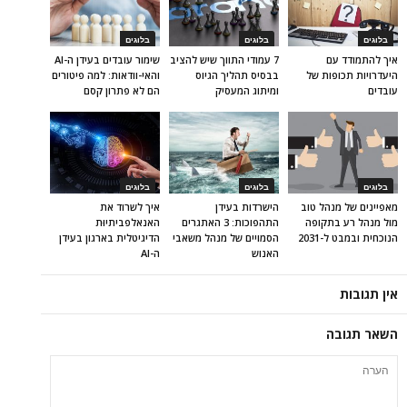
בלוגים
בלוגים
בלוגים
איך להתמודד עם
7 עמודי התווך שיש להציב
שימור עובדים בעידן ה-AI
היעדרויות תכופות של
בבסיס תהליך הגיוס
והאי-וודאות: למה פיטורים
עובדים
ומיתוג המעסיק
הם לא פתרון קסם
בלוגים
בלוגים
בלוגים
מאפיינים של מנהל טוב
הישרדות בעידן
איך לשרוד את
מול מנהל רע בתקופה
התהפוכות: 3 האתגרים
האנאלפביתיוּת
הנוכחית ובמבט ל-2031
הסמויים של מנהל משאבי
הדיגיטלית בארגון בעידן
האנוש
ה-AI
אין תגובות
השאר תגובה