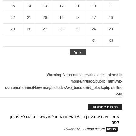
15
14
13
12
11
10
9
22
21
20
19
18
17
16
29
28
27
26
25
24
23
31
30
« יול
Warning
: A non-numeric value encountered in
/home/hrusco/public_html/wp-
content/themes/Newsmag/includes/wp_booster/td_block.php
on line
248
כתבות אחרונות
שימור עובדים בעידן ה-AI והאי-וודאות: למה פיטורים הם לא פתרון
קסם
מערכת HRus
-
05/08/2026
בלוגים