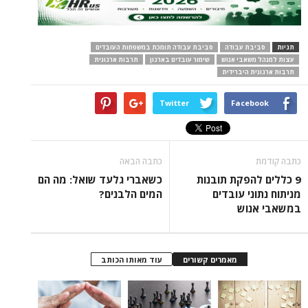
תגיות
סביבת עבודה
סביבת עבודה תומכת במשפחות העובדים
עצות למנהל משאבי אנוש
שימור עובדים בארגון
תרבות ארגונית
תרבות ארגונית היברידית
Twitter
Facebook
כתבה קודמת
כתבה הבאה
9 כללים להפקת תובנות
כשאברי גלעד שואל: מה הם
מניתוח נתוני עובדים
המים הלבנים?
במשאבי אנוש
מאמרים קשורים
עוד מאותו הכותב