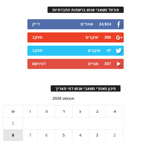
פורטל משאבי אנוש ברשתות החברתיות
24,924
אוהדים
לייק
300
עוקבים
מעקב
47
עוקבים
מעקב
307
מנויים
להירשם
סינון מאמרי משאבי אנוש לפי תאריך
אוגוסט 2026
א
ב
ג
ד
ה
ו
ש
1
8
7
6
5
4
3
2