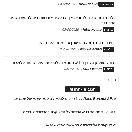
מערכת HRus
-
04/08/2026
דיני עבודה
ללמוד מחדש כדי להוביל: איך להכשיר את העובדים לחמש השנים
הקרובות
מערכת HRus
-
03/08/2026
בלוגים
בחירות בפתח: מה השפעתן על מקום העבודה?
כותבים חיצוניים
-
03/08/2026
בלוגים
מיתוג מעסיק בעידן ה-AI: המנוע הכלכלי של גיוס ושימור טלנטים
מערכת HRus
-
30/07/2026
בלוגים
תגובות אחרונות
Nano Banana 2 Pro
על
3 דרכים לבניית ביטחון עצמי של עובדים
יפעת
על
במה מתבטא ההחזר על ההשקעה בהכשרת עובדים
יאנא קאסם
על
דרושים במשאבי אנוש – H&M