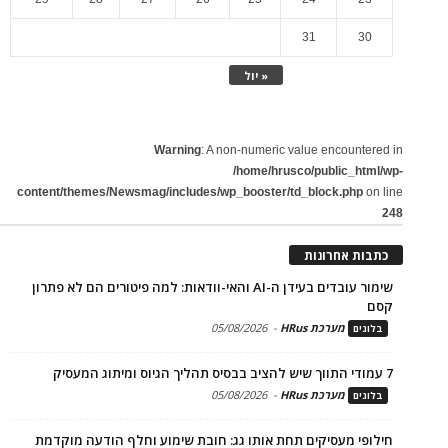
31
30
« יול
Warning
: A non-numeric value encountered in
/home/hrusco/public_html/wp-
content/themes/Newsmag/includes/wp_booster/td_block.php
on line
248
כתבות אחרונות
שימור עובדים בעידן ה-AI והאי-וודאות: למה פיטורים הם לא פתרון
קסם
מערכת HRus
-
05/08/2026
בלוגים
7 עמודי התווך שיש להציב בבסיס תהליך הגיוס ומיתוג המעסיק
מערכת HRus
-
05/08/2026
בלוגים
חילופי מעסיקים תחת אותו גג: חובת שימוע וחלף הודעה מוקדמת