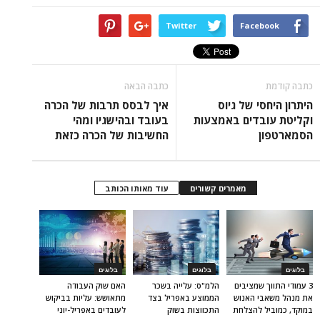
Twitter
Facebook
כתבה קודמת
כתבה הבאה
היתרון היחסי של גיוס
איך לבסס תרבות של הכרה
וקליטת עובדים באמצעות
בעובד ובהישגיו ומהי
הסמארטפון
החשיבות של הכרה כזאת
מאמרים קשורים
עוד מאותו הכותב
בלוגים
בלוגים
בלוגים
3 עמודי התווך שמציבים
הלמ"ס: עלייה בשכר
האם שוק העבודה
את מנהל משאבי האנוש
הממוצע באפריל בצד
מתאושש: עליות בביקוש
במוקד, כמוביל להצלחת
התכווצות בשוק
לעובדים באפריל-יוני