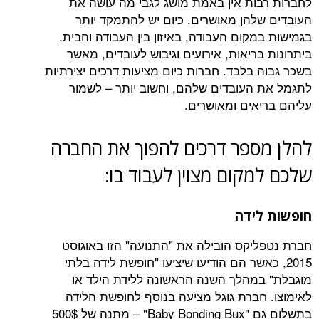
ות אין באמת מושג לגבי מה עושה את
להן מאושרים. כיום יש להתמקד יותר
קום העבודה, באיזון בין העבודה והבית,
ריאות, אירועים וגיבוש לעובדים, מאשר
 בלבד. חברות כיום מציעות דרכים יצירתיות
העובדים שלהם, וחשוב יותר – לשמור
אים ומאושרים.
ספר דרכים להפוך את החברה
קום מצוין לעבוד בו:
ידה
יקס הובילה את "התנועה" הזו באוגוסט
 כאשר הם הודיעו שיציעו "חופשת לידה בלתי
מהלך השנה הראשונה ללידת הילד או
חברת גוגל מציעה בנוסף לחופשת הלידה
בתשלום גם "Baby Bonding Bux" – מתנה של 500$