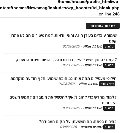
/home/hrusco/public_htm
content/themes/Newsmag/includes/wp_booster/td_bloc
on li
ת אחרונות
שימור עובדים בעידן ה-AI והאי-וודאות: למה פיטורים הם לא פתרון
מערכת HRus
-
05/08/2026
ים
מערכת HRus
-
05/08/2026
ים
פי מעסיקים תחת אותו גג: חובת שימוע וחלף הודעה מוקדמת
מערכת HRus
-
04/08/2026
 עבודה
ד מחדש כדי להוביל: איך להכשיר את העובדים לחמש השנים
בות
מערכת HRus
-
03/08/2026
ים
ות בפתח: מה השפעתן על מקום העבודה?
כותבים חיצוניים
-
03/08/2026
ים