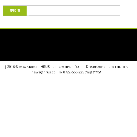
שת
Dreamzone
| כל הזכויות שמורות
HRUS
משאבי אנוש © 2016 |
יצירת קשר: 0722-555-225 או news@hrus.co.il