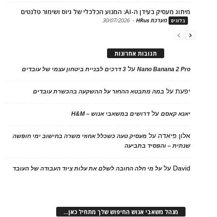
בעידן ה-AI: המנוע הכלכלי של גיוס ושימור טלנטים
מערכת HRus
-
30/07/2026
ים
תגובות אחרונות
על
Nano Banana 2
3 דרכים לבניית ביטחון עצמי של עובדים
על
במה מתבטא ההחזר על ההשקעה בהכשרת עובדים
על
 קאסם
דרושים במשאבי אנוש – H&M
 פיאדה
על
מעסיק טעה כשכלל אחוזי משרה בחישוב ימי חופשה
ת – והפסיד בתביעה
D
על
על מי חלה החובה לשלם את עלות ציוד העבודה של העובד
נהל משאבי אנוש החיפוש שלך מתחיל כאן…