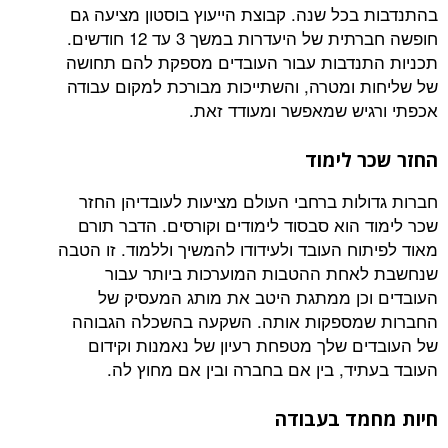
בכל שנה. קבוצת הייעוץ בוסטון מציעה גם
חופשה חברתית של היעדרות במשך 3 עד 12 חודשים.
נדבות עבור העובדים מספקת להם תחושה
 ומטרה, והשתייכות מבורכת למקום עבודה
יש שמאפשר ומעודד זאת.
 לימוד
לות ברחבי העולם מציעות לעובדיהן החזר
 הוא סבסוד לימודים וקורסים. הדבר תורם
ח העובד ולעידודו להמשיך וללמוד. זו הטבה
אחת ההטבות המוערכות ביותר עבור
כן ממתגת היטב את מותג המעסיק של
מספקות אותה. השקעה בהשכלה הגבוהה
ם שלך מטפחת רעיון של נאמנות וקידום
יד, בין אם בחברה ובין אם מחוץ לה.
מד בעבודה