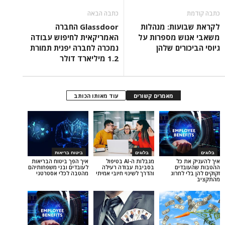
כתבה הבאה
עות: מנהלות
Glassdoor החברה
ש מספרות על
האמריקאית לחיפוש עבודה
רים שלהן
נמכרה לחברה יפנית תמורת
1.2 מיליארד דולר
מאמרים קשורים
עוד מאותו הכותב
בלוגים
ביטוח בריאות
 כל
מגבלות ה-AI בטיפול
איך הפך ביטוח הבריאות
דים
בסביבת עבודה רעילה
לעובדים ובני משפחותיהם
לחרוג
והדרך לשינוי חיובי אמיתי
מהטבה לכלי אסטרטגי