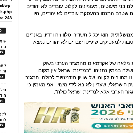
בני מיעוטים, מעוניינים לקלוט עובדים לא יהודים
ml/wp-
לבד מהמעסיקים שטרם התנסו בהעסקת עובדים לא יהודים, היו
ck.php
ine
248
כ
והוא יכלול תשדירי טלוויזיה ורדיו, באנרים
ממשלתית
טבות למעסיקים שיגייסו עובדים לא יהודים נמצא
הם ל
בלו
ות מלאה של אקדמאים מהמגזר הערבי בשוק
7 ע
ה בנימין נתניהו. "במדינת ישראל אין מקום
ומית
מחויבים לקיומו של שוויון הזדמנויות לכולם. המגזר
בלו
ישראלי, שעדיין לא בא לידי מיצוי, ואני מאמין כי
חילו
גזר הערבי אלא למדינת ישראל כולה".
הוד
דינ
ללמו
לחמ
בלו