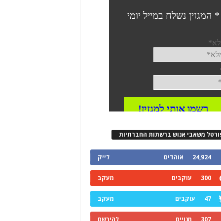
ורטל משאבי אנוש ברשתות החברתיות
24,924
אוהדים
לייק
300
עוקבים
מעקב
47
עוקבים
מעקב
307
מנויים
להירשם