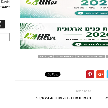
David
ע
העבודה 
מ
כ
משאבי אנוש משרד התמ"ת
פערי שכר עובדים
שוק העבודה
כתבה הבאה
א
מצאתם עובד. מה עם חוזה העסקה?