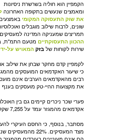
הקמפיין הוא חוליה בשרשרת ניסיונות
ומאמצים שנעשים בתקופה האחרונה
ל
באמצעים
את שוק התעסוקה המקומי
שונים, לרבות שילוב מוגבלים ואוכלוסי
תמריצים שמעניקה המדינה למעסיקים.
מטעם התמ"ת, ב
ההכוון התעסוקתיים
שירות לקוחות של
בזק
המאויש על-ידי
לקמפיין קדם מחקר שבחן את שילוב א
את מקצועות ההיי-טק מועסקים בענף הזה, בשעה ש-0%
אקדמאים מהמגזר עמד על 7,255 שקל, למול 12,120 שקל במגזר היהודי.
מסתבר, בנוסף, כי החסם העיקרי להעס
מצד המעסיקים. 22% מ