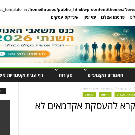
post_template' in
/home/hrusco/public_html/wp-content/themes/News
נו
פרסמו אצלנו
ימי עיון
אינדקס עסקים
מאמרים מקצועיים
סקירות
דף הבית וקטגוריות מש
תי חדש יקרא להעסקת אקדמאים לא יהודים
ה
הערכת עובדים
חדשות
כח אדם
יקרא להעסקת אקדמאים לא