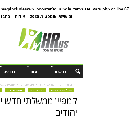
mag/includes/wp_booster/td_single_template_vars.php
on line
67
יום שישי, אוגוסט 7, 2026
אודות
כתבו ל
חדשות
דעות
ברנז'ה
דף הבית
ניהול משאבי אנוש
גיוס עובדים
קמפיין ממשל
ניהול משאבי אנוש
גיוס עובדים
הנעת עובדים
קמפיין ממשלתי חדש 
יהודים