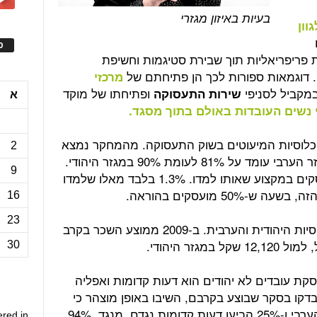
בעיות באיזון מגזרי
גוון
ס
ות פריפריאליות תוך שבירת סטיגמות וחשיפת
 דוגמאות ספורות לכך הן פתיחתם של
מרכזי
מקביל לסניפי
ופתיחתו של מוקד
שירות התעסוקה
א
 נשים העובדות באולם בתוך מסגד.
וכלוסיות המיעוטים בשוק התעסוקה. מהמחקר נמצא
2
כי שיעור האקדמאים המועסקים מהמגזר הערבי עומד על 81% לעומת 90% במגזר היהודי.
9
רבים מהאקדמאים הערבים אינם מועסקים במקצוע שאותו למדו. 1.3% בלבד מאלו שלמדו
5 מועסקים בהוראה.
16
23
פערי שכר ניכרים קיימים גם בין האוכלוסיות היהודית והערבית. ב-2009 ממוצע השכר בקרב
30
קת עובדים לא יהודים הוא דעות קדומות ואפליה
המעסיקים שנבדקו בסקר שבוצע בקרבם, השיבו באופן מוצהר כי
הם אינם מעוניינים בעובדים מהמגזר הערבי ו-25% הביעו דעות קדומות נגדם. מנגד, 94%
ered in