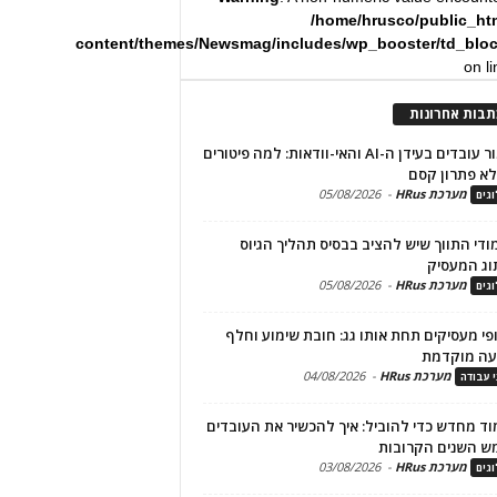
/home/hrusco/public_ht
content/themes/Newsmag/includes/wp_booster/td_blo
on l
תבות אחרונות
שימור עובדים בעידן ה-AI והאי-וודאות: למה פיטורים
א פתרון קסם
מערכת HRus
-
05/08/2026
גים
מודי התווך שיש להציב בבסיס תהליך הגיוס
וג המעסיק
מערכת HRus
-
05/08/2026
גים
פי מעסיקים תחת אותו גג: חובת שימוע וחלף
עה מוקדמת
מערכת HRus
-
04/08/2026
י עבודה
ד מחדש כדי להוביל: איך להכשיר את העובדים
ש השנים הקרובות
מערכת HRus
-
03/08/2026
גים