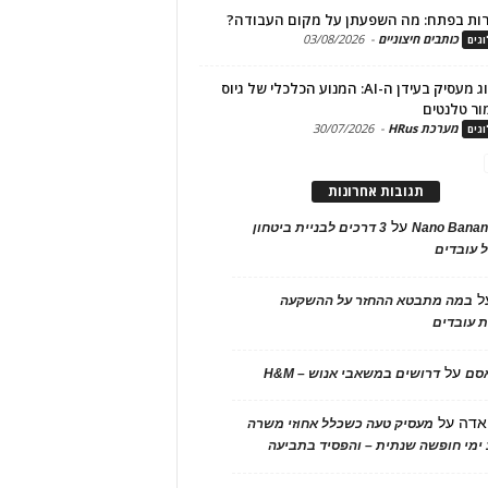
ות בפתח: מה השפעתן על מקום העבודה?
כותבים חיצוניים
-
03/08/2026
גים
מיתוג מעסיק בעידן ה-AI: המנוע הכלכלי של גיוס
ור טלנטים
מערכת HRus
-
30/07/2026
גים
תגובות אחרונות
על
Nano Banan
3 דרכים לבניית ביטחון
 עובדים
ל
במה מתבטא ההחזר על ההשקעה
 עובדים
על
אסם
דרושים במשאבי אנוש – H&M
אדה
על
מעסיק טעה כשכלל אחוזי משרה
ימי חופשה שנתית – והפסיד בתביעה