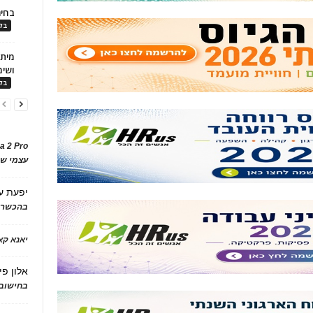
בחיר
בלו
ושימ
בלו
a 2 Pro
עצמי של
יפעת
ע
בהכשרת
יאנא ק
אלון פי
בחישוב 