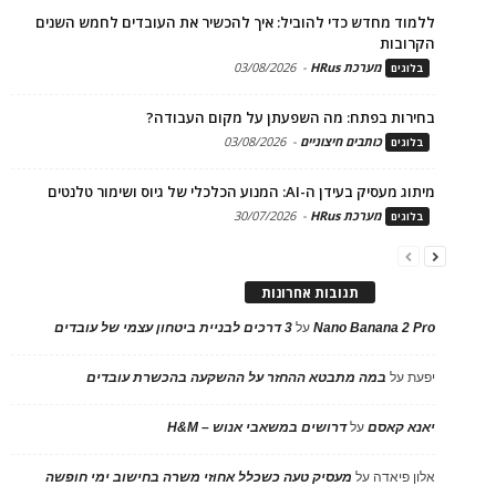
ללמוד מחדש כדי להוביל: איך להכשיר את העובדים לחמש השנים
הקרובות
מערכת HRus
-
03/08/2026
בלוגים
בחירות בפתח: מה השפעתן על מקום העבודה?
כותבים חיצוניים
-
03/08/2026
בלוגים
מיתוג מעסיק בעידן ה-AI: המנוע הכלכלי של גיוס ושימור טלנטים
מערכת HRus
-
30/07/2026
בלוגים
תגובות אחרונות
Nano Banana 2 Pro
על
3 דרכים לבניית ביטחון עצמי של עובדים
יפעת
על
במה מתבטא ההחזר על ההשקעה בהכשרת עובדים
יאנא קאסם
על
דרושים במשאבי אנוש – H&M
אלון פיאדה
על
מעסיק טעה כשכלל אחוזי משרה בחישוב ימי חופשה