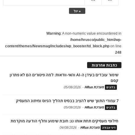
« יול
Warning
: A non-numeric value encountered in
/home/hrusco/public_html/wp-
content/themes/Newsmag/includes/wp_booster/td_block.php
on line
248
כתבות אחרונות
שימור עובדים בעידן ה-AI והאי-וודאות: למה פיטורים הם לא פתרון
קסם
מערכת HRus
-
05/08/2026
בלוגים
7 עמודי התווך שיש להציב בבסיס תהליך הגיוס ומיתוג המעסיק
מערכת HRus
-
05/08/2026
בלוגים
חילופי מעסיקים תחת אותו גג: חובת שימוע וחלף הודעה מוקדמת
מערכת HRus
-
04/08/2026
דיני עבודה