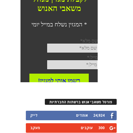
פורטל משאבי אנוש ברשתות החברתיות
24,924
אוהדים
לייק
300
עוקבים
מעקב