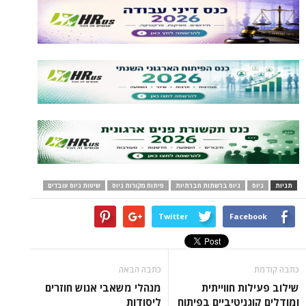
גיוס ברשתות חברתיות
פיתוח מקורות גיוס
שיטות גיוס עובדים
Twitter
Face
כתבה הבאה
ת חווייתית
מנהלי משאבי אנוש חוזרים
ניטיביים בפיתוח
ליסודות