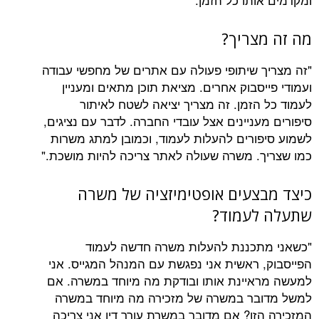
צריך?
 שיתופי פעולה עם אתרים של מחפשי עבודה
סבוק אחרים. מציאת תוכן מתאים ומעניין
הזמן. זה מצריך יציאה לשטח לאיתור
ניינים אצל עובדי החברה. לדבר עם נציגים,
ורים להעלות לעמוד, וכמובן למתג משרות
. משרה שעולה לאתר צריכה להיות מושכת."
צעים אופטימיזציה של משרה
לעמוד?
תכננת להעלות משרה חדשה לעמוד
 ראשית אני נפגשת עם המנהל המגייס. אני
יינת אותו ובודקת מה מיוחד במשרה. אם
בר במשרה של מזכירה מה מיוחד במשרה
זו? אם מדובר במשרת עורך דין אני צריכה