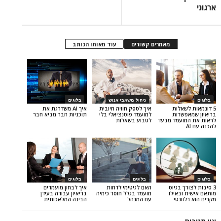
מאמרים קשורים
עוד מאותו הכותב
ניהול משאבי אנוש
בלוגים
לות
איך לספק חוויה חיובית
איך AI משדרגת את
רות
למועמד פוטנציאלי בלי
תוכניות חבר מביא חבר
עמד מבעד
לטבוע בשאלות
בלוגים
בלוגים
בגיוס
האם לגיטימי לדחות
איך לבחון מועמדים
אילו
מועמד בגלל חוסר כימיה
בריאיון עבודה בעידן
נטי
עם המנהל
הבינה המלאכותית