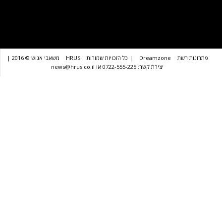
שת
Dreamzone
| כל הזכויות שמורות
HRUS
משאבי אנוש © 2016 |
יצירת קשר: 0722-555-225 או news@hrus.co.il