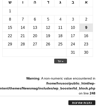
ב
ג
ד
ה
ו
ש
1
8
7
6
5
4
3
15
14
13
12
11
10
22
21
20
19
18
17
1
29
28
27
26
25
24
2
31
3
« יול
Warning
: A non-numeric value encounte
/home/hrusco/public_htm
content/themes/Newsmag/includes/wp_booster/td_bloc
on li
ת אחרונות