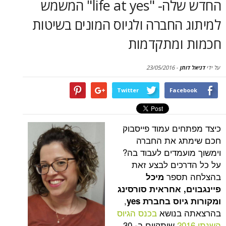
החדש שלה- "life at yes" המשמש
סקירות
החברה ולגיוס המונים בשיטות
דף הבית
ומתקדמות
תן
-
23/05/2016
Twitter
Face
ים עמוד פייסבוק
ג את החברה
עמדים לעבוד בה?
כים לבצע זאת
תספר
מיכל
, אחראית סורסינג
,
וס בחברת yes
בנושא
בכנס הגיוס
שיתקיים ב- 30