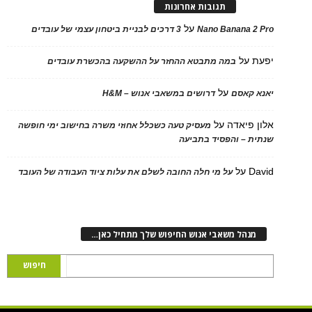
תגובות אחרונות
על
Nano Banana 2
3 דרכים לבניית ביטחון עצמי של עובדים
על
במה מתבטא ההחזר על ההשקעה בהכשרת עובדים
על
 קאסם
דרושים במשאבי אנוש – H&M
 פיאדה
על
מעסיק טעה כשכלל אחוזי משרה בחישוב ימי חופשה
ת – והפסיד בתביעה
D
על
על מי חלה החובה לשלם את עלות ציוד העבודה של העובד
נהל משאבי אנוש החיפוש שלך מתחיל כאן…