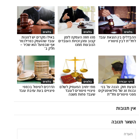
בלוגים
בלוגים
וצאת עובד
מהו חוזה העסקה לזמן
באילו מקרים יש לפצות
ריו
קצוב ומהן זכויות העובדים
עובד שהועסק כפרילנסר
הנובעות ממנו
אף שבפועל הוא שכיר –
חלק ב'
בלוגים
בלוגים
 על בני
מתי יחויב המעסיק לשלם
הדרכים לטיפול בכספי
לואימניקים
פיצויי פיטורים לעובד
פיצויים בעת עזיבת עובד
חל"ת
שעבד פחות משנה
ה