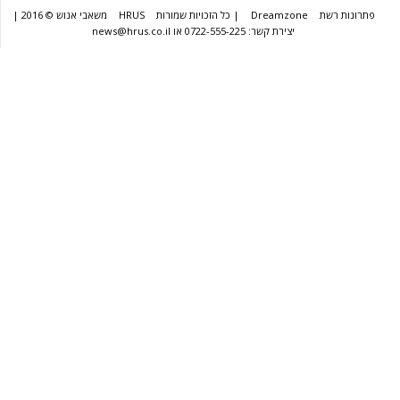
שת
Dreamzone
| כל הזכויות שמורות
HRUS
משאבי אנוש © 2016 |
יצירת קשר: 0722-555-225 או news@hrus.co.il