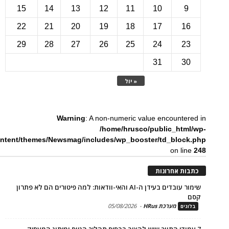
15
14
13
12
11
10
22
21
20
19
18
17
1
29
28
27
26
25
24
2
31
3
« יול
Warning
: A non-numeric value encounte
/home/hrusco/public_htm
content/themes/Newsmag/includes/wp_booster/td_bloc
on li
ת אחרונות
שימור עובדים בעידן ה-AI והאי-וודאות: למה פיטורים הם לא פתרון
מערכת HRus
-
05/08/2026
ים