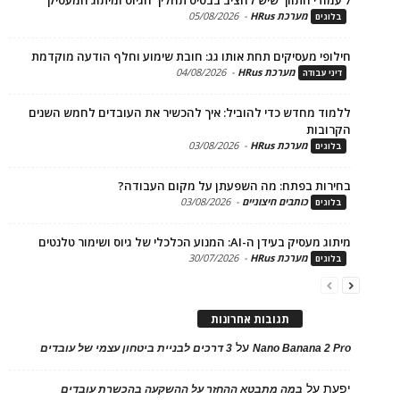
מערכת HRus
-
05/08/2026
ים
פי מעסיקים תחת אותו גג: חובת שימוע וחלף הודעה מוקדמת
מערכת HRus
-
04/08/2026
 עבודה
ד מחדש כדי להוביל: איך להכשיר את העובדים לחמש השנים
בות
מערכת HRus
-
03/08/2026
ים
ות בפתח: מה השפעתן על מקום העבודה?
כותבים חיצוניים
-
03/08/2026
ים
בעידן ה-AI: המנוע הכלכלי של גיוס ושימור טלנטים
מערכת HRus
-
30/07/2026
ים
תגובות אחרונות
על
Nano Banana 2
3 דרכים לבניית ביטחון עצמי של עובדים
על
במה מתבטא ההחזר על ההשקעה בהכשרת עובדים