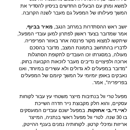
 עם הבעלים החדשים בניסיון להסדיר את
ותו של המפעל גם מעבר לשנה הקרובה.
 ההסתדרות במרחב הנגב,
,
מאיר בביוף
ר בצעד ראשון לפתרון למען עובדי המפעל,
צוא מקור פרנסה אחר באזור הפריפריה.
התחשב בתמונת המצב, מדובר בהסכם
סגרתו זכו העובדים לתקופת הסתגלות
יצויים נדיבים מעבר לזכאות הקבועה בחוק.
עלים לא גדולים ולא עשירים במיוחד, ואנו
ופן יומיומי על המשך קיומם של המפעלים
, אמר.
וול בנתיבות מייצר משטחי עץ עבור לקוחות
הוא חלק מקבוצת נייר חדרה השייכת
. במפעל ישנם עובדים המועסקים
י אחזקות
 שנה. לטרי וול מפעל ראשי בנתניה, המייצר
כלי קרטון. לקוחותיה נמנים בענף ההייטק,