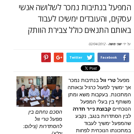
סקירות
בנתיבות נמכר לשלושה אנשי
והעובדים ימשיכו לעבוד
דף הבית
התנאים כולל צבירת הוותק
02/04/2012
-
Twitter
Face
בנתיבות נמכר
 וול
לפעול כרגיל ובאותה
 בעקבות משא ומתן
 בעלי המפעל
בוצת נייר חדרה
הסכם נחתם בין
רות בנגב, נקבע
מפעל טרי וול
שיך לעבוד
להסתדרות (צילום:
הנוכחית לפחות
יח"צ)