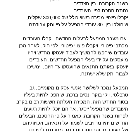
בה. בין הצדדים
 לפיו העובדים
יקבלו פיצויי מכירה בשווי כולל של 300,000 שקלים,
 עבודתם.
המפעל לבעלות החדשה, יקבלו העובדים
רין ויקבלו פיצויי פיטורין לפי חוק. לאחר מכן
פצו להמשיך לעבוד יועסקו מחדש ויהיו
ל ידי בעלי המפעל החדשים. העובדים
ותם התנאים שהועסקו עד היום, וימשיכו
 שלא ישתנה.
ר לשלושה אנשי עסקים מקומיים, גבי
קי בוקר ונסים ברכה, שיהפכו להיות בעליו
ש הזה. המכירה העלתה חששות רבים בקרב
מפעל ייסגר, אך הם יוכלו להיות רגועים
ה הקרובה. כאמור על פי ההסכם, הבעלים
יו מחויבים לשמור על תנאיהם וזכויותיהם
ם, וההסתדרות בנגב מתכננת להיכנס