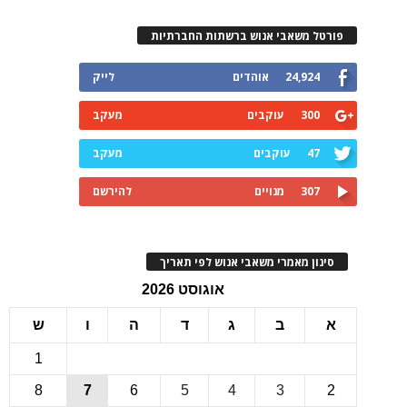
רטל משאבי אנוש ברשתות החברתיות
24,924
אוהדים
לייק
300
עוקבים
מעקב
47
עוקבים
מעקב
307
מנויים
להירשם
ינון מאמרי משאבי אנוש לפי תאריך
אוגוסט 2026
ב
ג
ד
ה
ו
ש
1
8
7
6
5
4
3