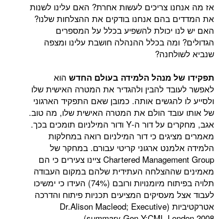
אז מה אנחנו צריכים לעשות אחרת? האם עלינו לשנות
את המדדים בהם אנחנו בודקים את ההצלחות שלנו?
האם יש לנו יכולת להשפיע בכלל על המספרים
הגדולים? ומה בכלל ההנהלה חושבת עלינו ומצפה
שנביא לשולחנה?
הוא
תפקידו של מנהל הלמידה בעולם החדש
לאפשר לעובד להבין ולהגדיר את המטרה האישית שלו
ולסייע לו להגשים אותה. כמובן שאם התפקיד הארגוני
של אותו עובד הולם את המטרה האישית שלו, מה טוב.
אגב, מחקרים על דור ה-Y ודור המילניום תומכים בכך.
מאמרים מציגים כי דור המילניום רואה במחלקות
הלמידה אלמנט ארגוני קריטי עבורם. במחקר של
Chartered Management Group ציינו צעירים כי הם
מאמינים שההצלחה העתידית שלהם במקום העבודה
תלויה בפיתוח מיומנויות ורובם (74%) העידו כי ימשיכו
לעבוד אצל מעסיקים המציעים תכניות פיתוח והדרכה
אטרקטיביות (Dr.Alison Macleod; Executive
summary Gen Y;CMI, London 2008).