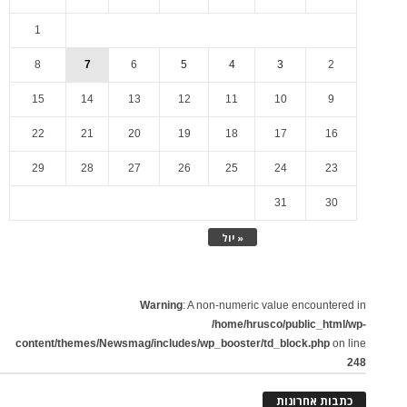
1
8
7
6
5
4
3
2
15
14
13
12
11
10
9
22
21
20
19
18
17
16
29
28
27
26
25
24
23
31
30
« יול
Warning
: A non-numeric value encountered in
/home/hrusco/public_html/wp-
content/themes/Newsmag/includes/wp_booster/td_block.php
on line
248
כתבות אחרונות