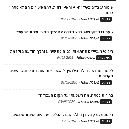
שימור עובדים בעידן ה-AI והאי-וודאות: למה פיטורים הם לא פתרון
קסם
מערכת HRus
-
05/08/2026
בלוגים
7 עמודי התווך שיש להציב בבסיס תהליך הגיוס ומיתוג המעסיק
מערכת HRus
-
05/08/2026
בלוגים
חילופי מעסיקים תחת אותו גג: חובת שימוע וחלף הודעה מוקדמת
מערכת HRus
-
04/08/2026
דיני עבודה
ללמוד מחדש כדי להוביל: איך להכשיר את העובדים לחמש השנים
הקרובות
מערכת HRus
-
03/08/2026
בלוגים
בחירות בפתח: מה השפעתן על מקום העבודה?
כותבים חיצוניים
-
03/08/2026
בלוגים
מיתוג מעסיק בעידן ה-AI: המנוע הכלכלי של גיוס ושימור טלנטים
מערכת HRus
-
30/07/2026
בלוגים