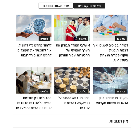
מאמרים קשורים
עוד מאותו הכותב
בלוגים
בלוגים
בלוגים
למידה בביסים קטנים: איך
4 שלבי המודל הבודק את
ללמוד מחדש כדי להוביל:
לבנות תוכנית
הערך האמיתי של
איך להכשיר את העובדים
מיקרו-למידה מנצחת
ההכשרות עבור הארגון
לחמש השנים הקרובות
בעידן ה-AI
בלוגים
בלוגים
בלוגים
5 קווים מנחים לתכנון
במה מתבטא ההחזר על
ההבדלים בין תוכניות
הכשרות ופיתוח מקצועי
ההשקעה בהכשרת
הכשרה לעובדים מבוגרים
עובדים
לתוכניות הכשרה לצעירים
אין תגובות