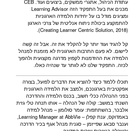
עתודת הניהול, אתגרי ממשקים, ביצועים ועוד. CEB
מכנים את בעל התפקיד הזה Learning Advisor
ומציגים מודל בו על יחידות הלמידה הארגוניות
להתמקצע ביכולת ניתוח אנליטית של צרכי הארגון
(Creating Learner Centric Solution, 2018).
קל להגיד ועוד יותר קל להקליד את זה. אבל זה קשה
ליישום. לא פעם התרבות הארגונית לא מזמנת למנהל
הלמידה את ההזדמנות לקפוץ מדרגה מקצועית ולהפוך
לכזה. התפקיד שלנו לא לוותר עד שנהיה כאלו.
תוכלו ללמוד כיצד להוציא את הדברים לפועל, בצורה
אפקטיבית בארגונכם, ולמצב את הלמידה הארגונית
בפני ההנהלה ככלי חשוב, בכנס הלמידה וההדרכה
השנתי במושב: קולה של הנהלה – אותו תנחה טלי גזית
אלבכר, בהשתתפות: עומר סולומון – מנהל למידה
באמדוקס, ענת קפלן – Learning Manager at AbbVie,
וענבר סבאג שפייזמן – סגנית מנהל אגף בכיר הדרכה
והשכלה בנציבות שירות המדינה.