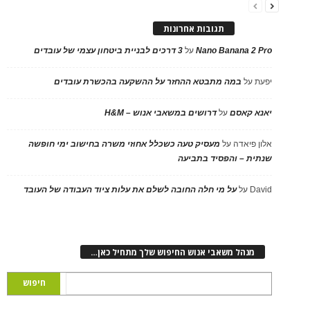
תגובות אחרונות
Nano Banana 2 Pro
על
3 דרכים לבניית ביטחון עצמי של עובדים
יפעת
על
במה מתבטא ההחזר על ההשקעה בהכשרת עובדים
יאנא קאסם
על
דרושים במשאבי אנוש – H&M
אלון פיאדה
על
מעסיק טעה כשכלל אחוזי משרה בחישוב ימי חופשה
שנתית – והפסיד בתביעה
David
על
על מי חלה החובה לשלם את עלות ציוד העבודה של העובד
מנהל משאבי אנוש החיפוש שלך מתחיל כאן…