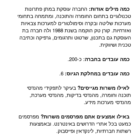
החברה עוסקת במתן פתרונות
ם אודות:
ם בתחום החומרה והתוכנה, ומתמחה בתחומי
יטה ובקרה וסימולטורים למערכות צבאיות
ואזרחיות. קורן טק הוקמה בשנת 1988 ולה חברה בת
 בתכנון, שרטוט ותרגומים, גרפיקה וכתיבה
וקית.
: כ-200.
דים בחברה
6.
ים במחלקת הגיוס:
בעיקר לתפקידי מהנדסי
רות מגייסים?
מרה, מהנדסי בדיקות, מהנדסי מערכת,
רכות מידע.
מפרסמים
מצעים אתם מפרסמים משרות?
אתרי הדרושים באינטרנט. ובאמצעות
יות, לינקדאין ופייסבוק.