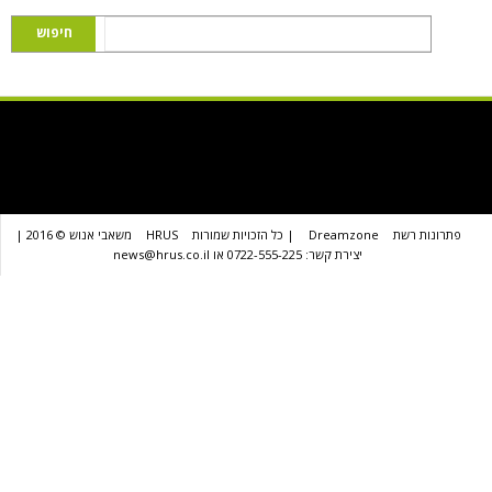
שת
Dreamzone
| כל הזכויות שמורות
HRUS
משאבי אנוש © 2016 |
יצירת קשר: 0722-555-225 או news@hrus.co.il