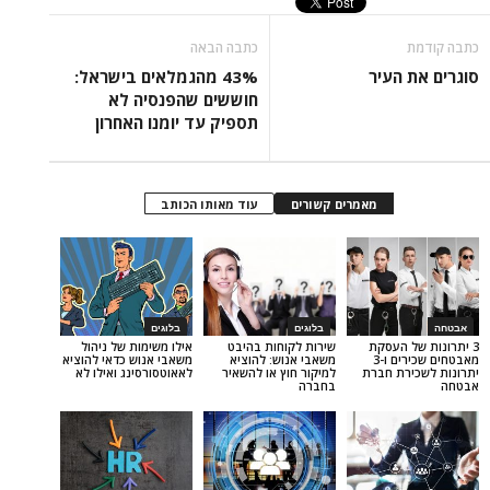
כתבה הבאה
העיר
43% מהגמלאים בישראל:
חוששים שהפנסיה לא
תספיק עד יומנו האחרון
מאמרים קשורים
עוד מאותו הכותב
בלוגים
בלוגים
העסקת
שירות לקוחות בהיבט
אילו משימות של ניהול
מאבטחים שכירים ו-3
משאבי אנוש: להוציא
משאבי אנוש כדאי להוציא
ת חברת
למיקור חוץ או להשאיר
לאאוטסורסינג ואילו לא
בחברה