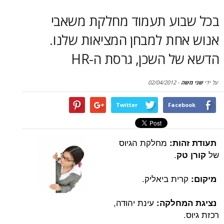
סקירות
וע תעמוד מחלקת משאבי
דף הבית
חת למבחן המציאות שלנו.
 השכן, גרסת ה-HR
02/04/2012
-
Twitter
Face
מחלקת הגיוס
ות:
.
ק
ית ביאליק.
עינת יהודה,
חלקה: