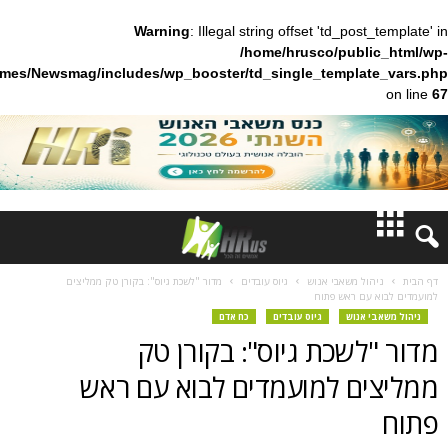
Warning
: Illegal string offset 'td_pos
/home/hrusco/publ
content/themes/Newsmag/includes/wp_booster/td_single_templa
חדשות
ל משאבי אנוש
גיוס עובדים
מדור "לשכת גיוס": בקורן טק ממליצים
ם ראש פתוח
דעות
אנוש
גיוס עובדים
כח אדם
שכת גיוס": בקורן טק
ברנז'ה
ם למועמדים לבוא עם ראש
מאמרים