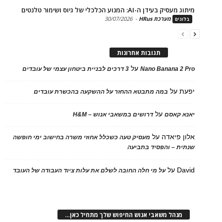
בעידן ה-AI: המנוע הכלכלי של גיוס ושימור טלנטים
מערכת HRus
-
30/07/2026
ים
תגובות אחרונות
על
Nano Banana 2
3 דרכים לבניית ביטחון עצמי של עובדים
על
במה מתבטא ההחזר על ההשקעה בהכשרת עובדים
על
 קאסם
דרושים במשאבי אנוש – H&M
 פיאדה
על
מעסיק טעה כשכלל אחוזי משרה בחישוב ימי חופשה
ת – והפסיד בתביעה
D
על
על מי חלה החובה לשלם את עלות ציוד העבודה של העובד
נהל משאבי אנוש החיפוש שלך מתחיל כאן…