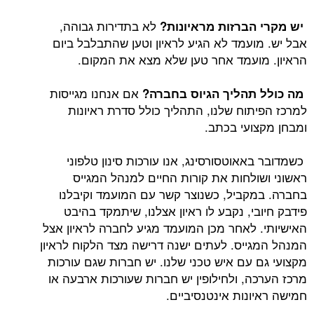
לא בתדירות גבוהה,
הברזות מראיונות?
ועמד לא הגיע לראיון וטען שהתבלבל ביום
ועמד אחר טען שלא מצא את המקום.
אם אנחנו מגייסות
תהליך הגיוס בחברה?
תוח שלנו, התהליך כולל סדרת ראיונות
ועי בכתב.
אוטסורסינג, אנו עורכות סינון טלפוני
ולחות את קורות החיים למנהל המגייס
קביל, כשנוצר קשר עם המועמד וקיבלנו
י, נקבע לו ראיון אצלנו, שיתמקד בהיבט
 לאחר מכן המועמד מגיע לחברה לראיון אצל
ייס. לעתים ישנה דרישה מצד הלקוח לראיון
 עם איש טכני שלנו. יש חברות שגם עורכות
ה, ולחילופין יש חברות שעורכות ארבעה או
נות אינטנסיביים.