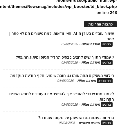
/home/hrusco/public_htm
content/themes/Newsmag/includes/wp_booster/td_bloc
on li
ת אחרונות
שימור עובדים בעידן ה-AI והאי-וודאות: למה פיטורים הם לא פתרון
מערכת HRus
-
05/08/2026
ים
מערכת HRus
-
05/08/2026
ים
פי מעסיקים תחת אותו גג: חובת שימוע וחלף הודעה מוקדמת
מערכת HRus
-
04/08/2026
 עבודה
ד מחדש כדי להוביל: איך להכשיר את העובדים לחמש השנים
בות
מערכת HRus
-
03/08/2026
ים
ות בפתח: מה השפעתן על מקום העבודה?
כותבים חיצוניים
-
03/08/2026
ים