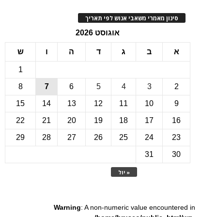
ינון מאמרי משאבי אנוש לפי תאריך
אוגוסט 2026
ב
ג
ד
ה
ו
ש
1
8
7
6
5
4
3
15
14
13
12
11
10
22
21
20
19
18
17
1
29
28
27
26
25
24
2
31
3
« יול
Warning
: A non-numeric value encounte