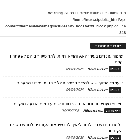
Warning
: A non-numeric value encountered in
/home/hrusco/public_html/wp-
content/themes/Newsmag/includes/wp_booster/td_block.php
on line
248
כתבות אחרונות
שימור עובדים בעידן ה-AI והאי-וודאות: למה פיטורים הם לא פתרון
קסם
מערכת HRus
-
05/08/2026
בלוגים
7 עמודי התווך שיש להציב בבסיס תהליך הגיוס ומיתוג המעסיק
מערכת HRus
-
05/08/2026
בלוגים
חילופי מעסיקים תחת אותו גג: חובת שימוע וחלף הודעה מוקדמת
מערכת HRus
-
04/08/2026
דיני עבודה
ללמוד מחדש כדי להוביל: איך להכשיר את העובדים לחמש השנים
הקרובות
מערכת HRus
-
03/08/2026
בלוגים