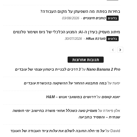
בחירות בפתח: מה השפעתן על מקום העבודה?
כותבים חיצוניים
-
03/08/2026
בלוגים
מיתוג מעסיק בעידן ה-AI: המנוע הכלכלי של גיוס ושימור טלנטים
מערכת HRus
-
30/07/2026
בלוגים
תגובות אחרונות
Nano Banana 2 Pro
על
3 דרכים לבניית ביטחון עצמי של עובדים
יפעת
על
במה מתבטא ההחזר על ההשקעה בהכשרת עובדים
יאנא קאסם
על
דרושים במשאבי אנוש – H&M
אלון פיאדה
על
מעסיק טעה כשכלל אחוזי משרה בחישוב ימי חופשה
שנתית – והפסיד בתביעה
David
על
על מי חלה החובה לשלם את עלות ציוד העבודה של העובד