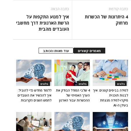
כתבה קודמת
כתבה הבאה
4 היתרונות של הכשרות
איך למנוע התקפות על
מרחוק
הרשת הארגונית דרך מחשבי
העובדים מהבית
מאמרים קשורים
עוד מאותו הכותב
בלוגים
בלוגים
בלוגים
למידה בביסים קטנים: איך
4 שלבי המודל הבודק את
ללמוד מחדש כדי להוביל:
לבנות תוכנית
הערך האמיתי של
איך להכשיר את העובדים
מיקרו-למידה מנצחת
ההכשרות עבור הארגון
לחמש השנים הקרובות
בעידן ה-AI