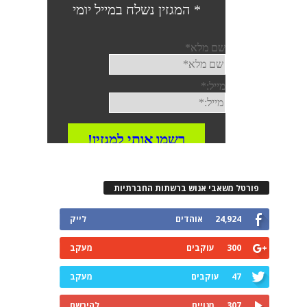
פורטל משאבי אנוש ברשתות החברתיות
24,924
אוהדים
לייק
300
עוקבים
מעקב
47
עוקבים
מעקב
307
מנויים
להירשם