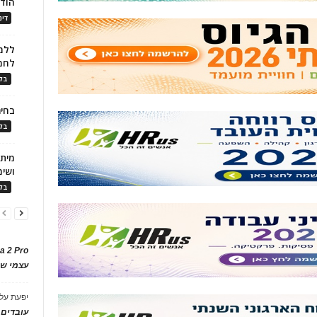
הוד
דינ
ללמו
לחמ
בלו
בחיר
בלו
ושימ
בלו
a 2 Pro
עצמי של
יפעת
על
עובדים