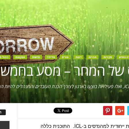
דה החדש
סקירות
חברות
דעות
טורים
סליידר
חדשות
עסקאות
ניהול מ
של המחר – מסע בחמש יבש
ה
בשנה האחרונה זכינו להשתתף בתוכנית ייחודית למהנדסים ב-ICL. התוכנית כללה