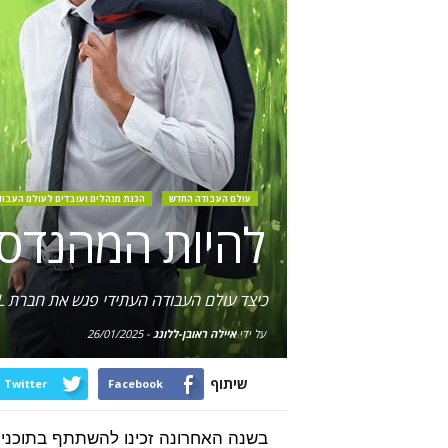
עולם העבודה החדש
הכנת מנהלים ועובדים לעולם העבו
להיות המהנדס 
כיצד עולם העבודה העתידי פגש את חברת ICL, ואלו פעילויות בוצעו בארגון לצורך הכנת העובדים והמנהלים להיות המהנדסים של המחר.
על ידי
איילה ראובן-ללונג
-
26/01/2025
שיתוף
Twitter
Facebook