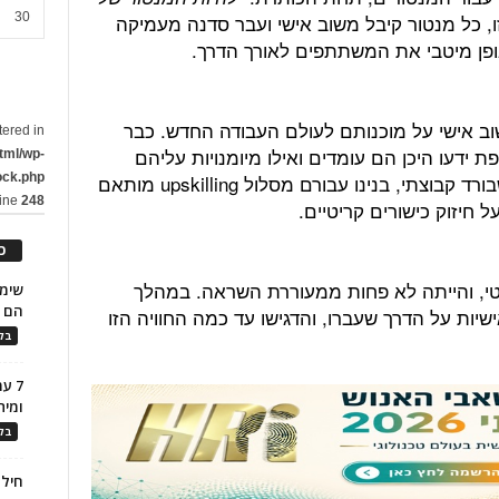
ו, כל מנטור קיבל משוב אישי ועבר סדנה מעמיקה
30
אופן מיטבי את המשתתפים לאורך הדרך.
 אישי על מוכנותם לעולם העבודה החדש. כבר
tered in
דעו היכן הם עומדים ואילו מיומנויות עליהם
tml/wp-
לפתח כדי להצליח. באמצעות נתוני דשבורד קבוצתי, בנינו עבורם מסלול upskilling מותאם
ock.php
line
248
ל חיזוק כישורים קריטיים.
כ
, והייתה לא פחות ממעוררת השראה. במהלך
הם ל
ות על הדרך שעברו, והדגישו עד כמה החוויה הזו
בלו
7 ע
ומית
בלו
חילו