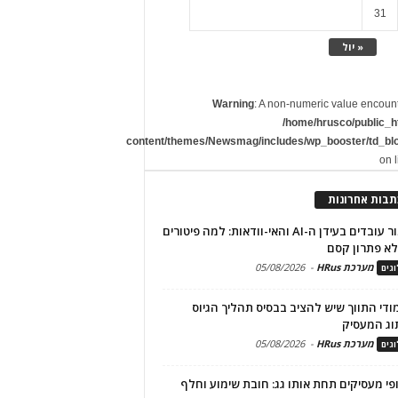
31
« יול
Warning
: A non-numeric value encoun
/home/hrusco/public_h
content/themes/Newsmag/includes/wp_booster/td_bl
on 
תבות אחרונות
שימור עובדים בעידן ה-AI והאי-וודאות: למה פיטורים
א פתרון קסם
מערכת HRus
-
05/08/2026
גים
מודי התווך שיש להציב בבסיס תהליך הגיוס
וג המעסיק
מערכת HRus
-
05/08/2026
גים
פי מעסיקים תחת אותו גג: חובת שימוע וחלף