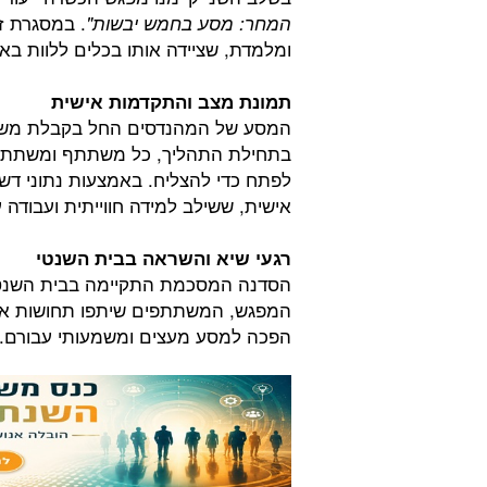
. במסגרת ז
המחר: מסע בחמש יבשות
"
ומלמדת, שציידה אותו בכלים ללוות ב
תמונת מצב והתקדמות אישית
המסע של המהנדסים החל בקבלת משוב
בתחילת התהליך, כל משתתף ומשתתפת י
אישית, ששילב למידה חווייתית ועבודה ע
רגעי שיא והשראה בבית השנטי
הסדנה המסכמת התקיימה בבית השנטי
המפגש, המשתתפים שיתפו תחושות אישי
הפכה למסע מעצים ומשמעותי עבורם.