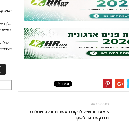
יאנא ק
אלון פיא
בחישוב 
David
ע
העבודה 
מ
כ
כתבה הבאה
5 צעדים שיש לנקוט כאשר מתגלה שטלנט
מבוקש נוהג לשקר