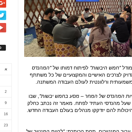
ס
מודל
לפיתוח דמותו של
"חמש היבשות
"
"המהנדס
א
דויק לצרכים האישיים והמקצועיים של כל משתתף
משמעותית ורלוונטית לעולם העבודה המשתנה.
2
, שבו
יות המהנדס של המחר – מסע בחמש יבשות
"
ים שעל מהנדסי העתיד לפתח. מאמר זה נכתב כחלק
9
היכולות להם יזדקקו מנהלים בעולם העבודה החדש.
16
23
י עבור המנטורים, תחת הכותרת:
"
להיות המנטור של