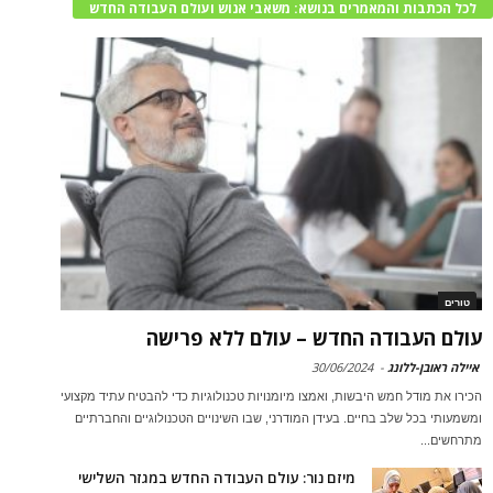
לכל הכתבות והמאמרים בנושא: משאבי אנוש ועולם העבודה החדש
טורים
עולם העבודה החדש – עולם ללא פרישה
איילה ראובן-ללונג
-
30/06/2024
הכירו את מודל חמש היבשות, ואמצו מיומנויות טכנולוגיות כדי להבטיח עתיד מקצועי
ומשמעותי בכל שלב בחיים. בעידן המודרני, שבו השינויים הטכנולוגיים והחברתיים
מתרחשים...
מיזם נור: עולם העבודה החדש במגזר השלישי