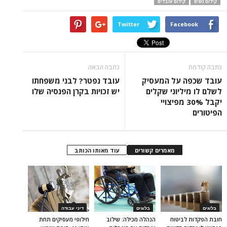
קידום נשים
קידום עובדים
Twitter
Facebook
כתבה קודמת
כתבה הבאה
עובד שכפה על המעסיק
עובד נפטר? לבני משפחתו
לשלם לו מיליוני שקלים
יש זכויות בקרן הפנסיה שלו
יקבל 30% מפיצויי
הפיטורים
מאמרים קשורים
עוד מאותו הכותב
בלוגים
בלוגים
דיני עבודה
חובת הפקדות לביטוח
הנהלה מכילה: שילוב
חילופי מעסיקים תחת