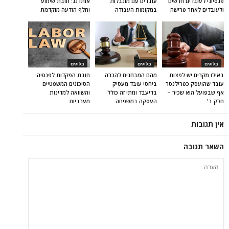
פנסיוני לעובדים חדשים
עובדים עם מוגבלות
אותו גג: חובת שימוע
ולעובדים לאחר פרישה
במקומות העבודה
וחלף הודעה מוקדמת
בלוגים
בלוגים
בלוגים
באילו מקרים יש לפצות
מהם המבחנים להכרה
חובת הפקדות לפנסיה:
עובד שהועסק כפרילנסר
ביחסי עובד מעסיק
הסיכונים המשפטיים
אף שבפועל הוא שכיר –
בדיעבד ומתי זה כולל
והשוואה למדינות
חלק ב'
העסקה במשפחה
מערביות
אין תגובות
השאר תגובה