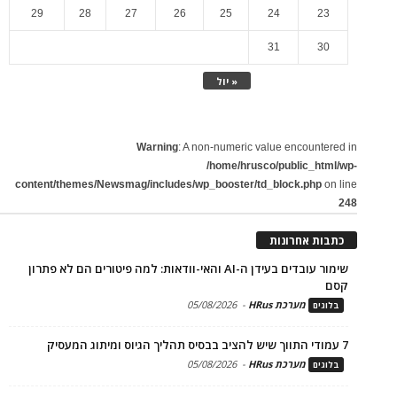
29
28
27
26
25
24
23
31
30
« יול
Warning
: A non-numeric value encountered in
/home/hrusco/public_html/wp-
content/themes/Newsmag/includes/wp_booster/td_block.php
on line
248
כתבות אחרונות
שימור עובדים בעידן ה-AI והאי-וודאות: למה פיטורים הם לא פתרון
קסם
מערכת HRus
-
05/08/2026
בלוגים
7 עמודי התווך שיש להציב בבסיס תהליך הגיוס ומיתוג המעסיק
מערכת HRus
-
05/08/2026
בלוגים