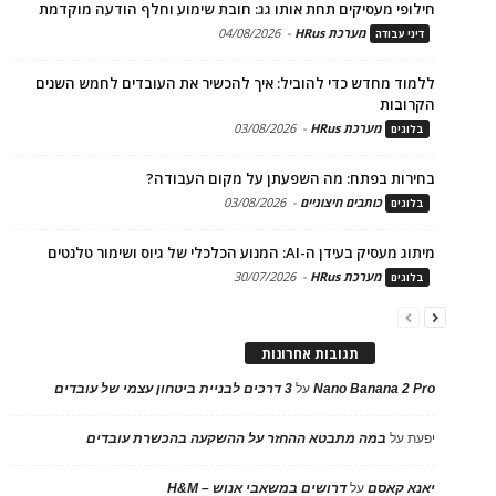
חילופי מעסיקים תחת אותו גג: חובת שימוע וחלף הודעה מוקדמת
מערכת HRus
-
04/08/2026
דיני עבודה
ללמוד מחדש כדי להוביל: איך להכשיר את העובדים לחמש השנים
הקרובות
מערכת HRus
-
03/08/2026
בלוגים
בחירות בפתח: מה השפעתן על מקום העבודה?
כותבים חיצוניים
-
03/08/2026
בלוגים
מיתוג מעסיק בעידן ה-AI: המנוע הכלכלי של גיוס ושימור טלנטים
מערכת HRus
-
30/07/2026
בלוגים
תגובות אחרונות
Nano Banana 2 Pro
על
3 דרכים לבניית ביטחון עצמי של עובדים
יפעת
על
במה מתבטא ההחזר על ההשקעה בהכשרת עובדים
יאנא קאסם
על
דרושים במשאבי אנוש – H&M