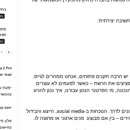
בחיר
בלו
חשיבה יצירתית:
ושימ
בלו
a 2 Pro
יש הרבה תקנים פתוחים, אנחנו ממהרים לגייס,
עצמי של
ציצים את הרשת – כאשר לפעמים לא עוצרים
יפעת
ע
נה, מי הפרטנר הנכון עבורנו, איך נכון להניע
בהכשרת
יאנא ק
"חשוב מאוד לבחור את הפרטנרים הנכונים לדרך. הנוכחות ב-social media, הייצוג והבידול
ים – בין אם מבוצע פנים ארגוני או מחוצה לו.
אלון פי
בחישוב 