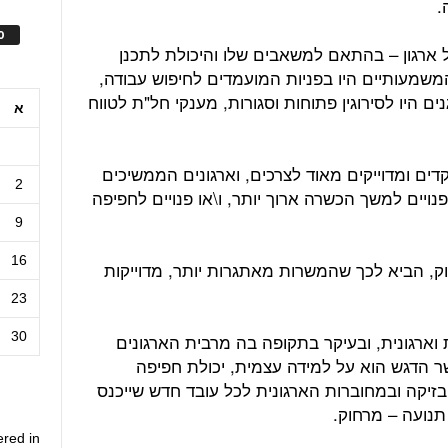
.
ס
ארגון – בהתאם למשאבים שלו והיכולת לתכנן
שמעותיים היו בפניות המועמדים לחיפוש עבודה,
ם היו לסירוגין פתוחות וסגורות, מענקי חל"ת לטווח
א
דים ומדוייקים מאוד לצרכים, וארגונים הממשיכים
2
נויים למשך הכשרה ארוך יותר, ו\או פנויים לחפיפה
9
16
חוק, הביא לכך שהמשרות מאתגרות יותר, מדוייקות
23
30
וארגונית, ובעיקר בתקופה בה מרבית הארגונים
 הדגש הוא על למידה עצמית, יכולת חפיפה
זיקה ובמחוברות הארגונית לכל עובד חדש שייכנס
 תנועה – מרחוק.
ered in