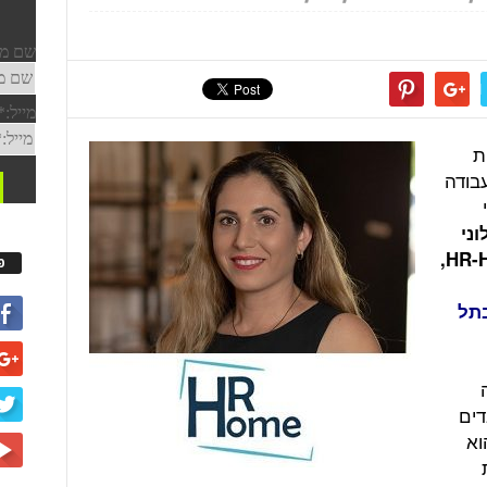
ת
עבודה
וני
,
HR-
פ
ם בתל
דים
וא