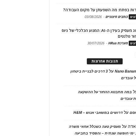
ות בפתח: מה השפעתן על מקום העבודה?
כותבים חיצוניים
-
03/08/2026
גים
מיתוג מעסיק בעידן ה-AI: המנוע הכלכלי של גיוס
ור טלנטים
מערכת HRus
-
30/07/2026
גים
תגובות אחרונות
על
Nano Banan
3 דרכים לבניית ביטחון
 עובדים
ל
במה מתבטא ההחזר על ההשקעה
 עובדים
על
אסם
דרושים במשאבי אנוש – H&M
אדה
על
מעסיק טעה כשכלל אחוזי משרה
ימי חופשה שנתית – והפסיד בתביעה