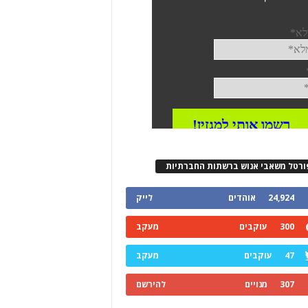
ורטל משאבי אנוש ברשתות החברתיות
24,924
אוהדים
לייק
300
עוקבים
מעקב
47
עוקבים
מעקב
307
מנויים
להירשם