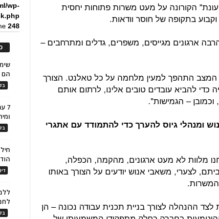
ונת" הקורונה על מעט משרות פתוחות יחסית
ml/wp-
ck.php
קבוע בתקופה של חוסר וודאות.
ine
248
הרבה ארגונים מגייסים, משפרים, גדלים ומתרחבים –
כ
הם ל
אן המצב התהפך למעין מלחמה על כל טאלנט. הצורך
בלו
ה כדי להביא עובדים טובים אלינו, לרתום אותם
כמובן – הגמישות".
7 ע
ומית
וש ומנהלי גיוס להערך כדי להתמודד עם אתגרי
בלו
חילו
ו מלוות לא מעט ארגונים, מהקמה, הכפלה,
הוד
יתם, לצערי, משאבי אנוש יודעים על הצורך באותו
דינ
 המשרות.
ללמו
לחמ
צד ההנהלה לצורך בניית תכנית עבודה נכונה – הן
בלו
וההיטמעות בחברה כחלק מתפקידן המשמעותי של