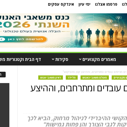
נו
פרסמו אצלנו
ימי עיון
אינדקס עסקים
מאמרים מקצועיים
סקירות
דף הבית וקטגוריות מש
ים מגייסים עובדים ומתרחבים, וההיצע קטן מהביקוש"
ה
 מקצועיים
מעולם משאבי האנוש
סליידר
ראיון משאבי אנוש
ם עובדים ומתרחבים, וההיצע
ר אלוני שרף, HR-HOME: "הקושי ההיברידי לניהול מרחוק, הביא לכך
ות לגבי הצורך והן פחות גמישות"