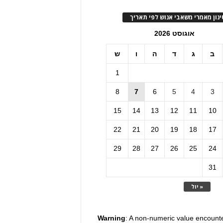
ינון מאמרי משאבי אנוש לפי תאריך
אוגוסט 2026
ב
ג
ד
ה
ו
ש
1
8
7
6
5
4
3
15
14
13
12
11
10
22
21
20
19
18
17
29
28
27
26
25
24
31
« יול
Warning
: A non-numeric value encount