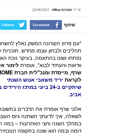
על ידי
מערכת HRus
-
22/06/2021
שיתוף
Twitter
Facebook
"עם פרוץ הקורונה המשק נאלץ להשהו
תהליכים ולבחון עצמו מחדש. תוכניות 
נפתחו ושונו בהתאמה, בעיקר נוכח האי
וודאות והעתיד לבוא", אומרת
לימור אל
שרף, מייסדת ומנכ"לית חברת
HOME
לקראת
יריד משאבי אנוש השנתי
שיתקיים ב-24 ביוני במרכז הירידי
.
אביב
אלוני שרף אומרת את הדברים בתשובה
לשאלה, איך לדעתך השתנה גיוס העוב
במהלך השנה וחצי האחרונות – במה ה
דומה ובמה הוא שונה בתקופה הנוכחית