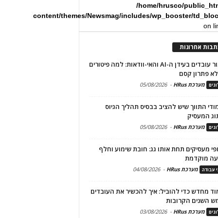
/home/hrusco/public_ht
content/themes/Newsmag/includes/wp_booster/td_blo
on l
תבות אחרונות
שימור עובדים בעידן ה-AI והאי-וודאות: למה פיטורים
א פתרון קסם
מערכת HRus
-
05/08/2026
גים
מודי התווך שיש להציב בבסיס תהליך הגיוס
וג המעסיק
מערכת HRus
-
05/08/2026
גים
פי מעסיקים תחת אותו גג: חובת שימוע וחלף
עה מוקדמת
מערכת HRus
-
04/08/2026
י עבודה
ד מחדש כדי להוביל: איך להכשיר את העובדים
ש השנים הקרובות
מערכת HRus
-
03/08/2026
גים