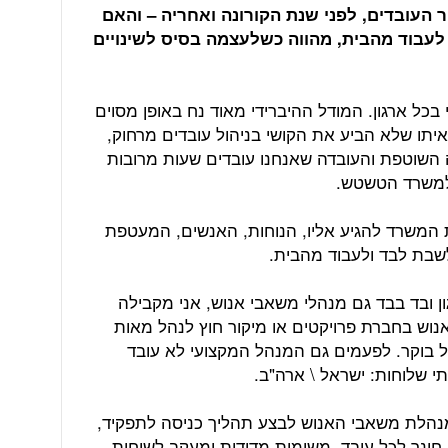
 העובדים, לפני שנת הקורונה ואחריה – והאם
עבוד מהבית, מהווה כשלעצמה בסיס לשינויים
כל ארגון. המודל ההיברידי מאוד נח באופן מסוים
יתו שלא הביע את הקושי בניהול עובדים מרחוק,
 השוטפת והעובדה שאנחנו עובדים שעות מרובות
 למשרד הטשטש.
 המשרד להגיע אליו, הנוחות, האנשים, המעטפת
לשבת לבד ולעבוד מהבית.
 ובד בבד גם מנהלי משאבי אנוש, אני מקבילה
וש בחברת פרויקטים או מיקור חוץ לנהל מאות
ל בוקר. לפעמים גם המנהל המקצועי לא עובד
תי שלוחות: ישראל \ ארה"ב.
נהלת משאבי האנוש לבצע תהליך כניסה לתפקיד,
חונך לכל עובד, משימות מדידות ומעקב לשיחות