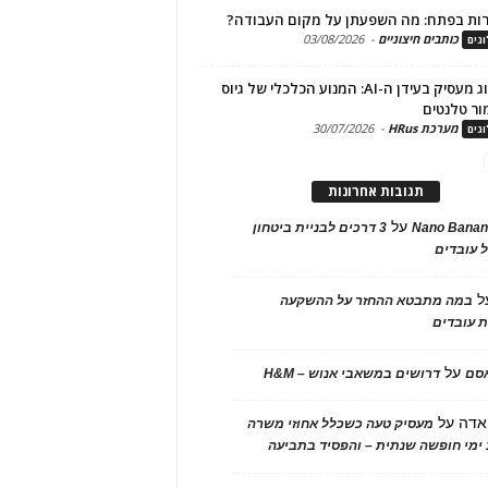
ות בפתח: מה השפעתן על מקום העבודה?
כותבים חיצוניים
-
03/08/2026
גים
מיתוג מעסיק בעידן ה-AI: המנוע הכלכלי של גיוס
ור טלנטים
מערכת HRus
-
30/07/2026
גים
תגובות אחרונות
על
Nano Banan
3 דרכים לבניית ביטחון
 עובדים
ל
במה מתבטא ההחזר על ההשקעה
 עובדים
על
אסם
דרושים במשאבי אנוש – H&M
אדה
על
מעסיק טעה כשכלל אחוזי משרה
ימי חופשה שנתית – והפסיד בתביעה