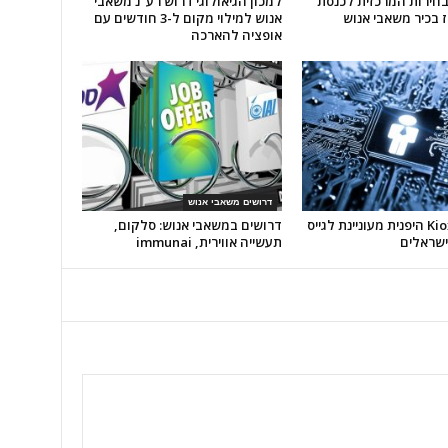
חירות המרכזית לכנסת
למכון הגיאולוגי דרוש רע"נ משאבי
 בכיר משאבי אנוש
אנוש למילוי מקום ל-3 חודשים עם
אופציה להארכה
דרושים משאבי אנוש
חברת Kioxia היפנית מעוניינת לגייס
דרושים במשאבי אנוש: סלקום,
ישראלים
תעשייה אווירית, immunai