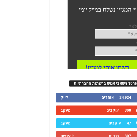
ורטל משאבי אנוש ברשתות החברתיות
24,924
אוהדים
לייק
300
עוקבים
מעקב
47
עוקבים
מעקב
307
מנויים
להירשם