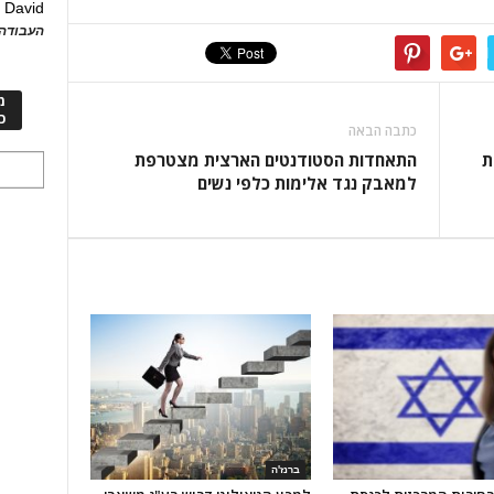
David
ע
העבודה 
מ
כ
כתבה הבאה
ת
התאחדות הסטודנטים הארצית מצטרפת
למאבק נגד אלימות כלפי נשים
ברנז'ה