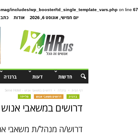
mag/includes/wp_booster/td_single_template_vars.php
on line
67
יום חמישי, אוגוסט 6, 2026
אודות
כתבו 
חדשות
דעות
ברנז'ה
דף הבית
ברנז'ה
דרושים במשאבי אנוש – Serve Hotel
ברנז'ה
דרושים משאבי אנוש
סליידר
דרושים במשאבי אנוש – rve Hotel
דרוש/ה מנהל/ת משאבי אנו