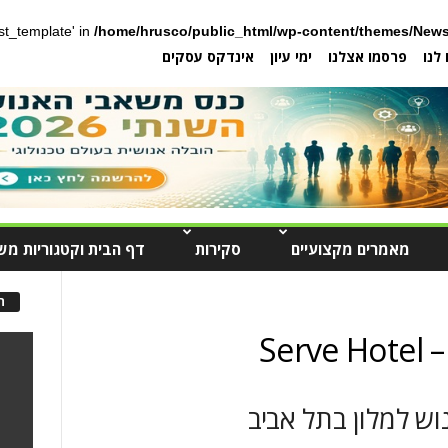
post_template' in
/home/hrusco/public_html/wp-content/themes/News
לנו
פרסמו אצלנו
ימי עיון
אינדקס עסקים
מאמרים מקצועיים
סקירות
דף הבית וקטגוריות מש
ה
Se
ש למלון בתל אביב