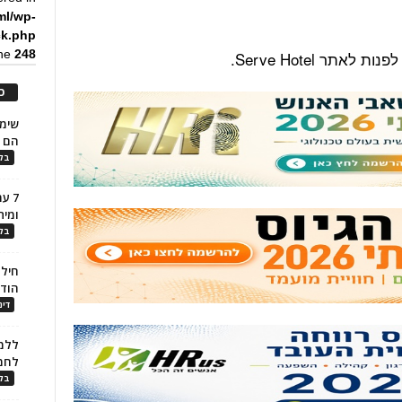
ml/wp-
ck.php
ine
248
תר Serve Hotel.
כ
הם ל
בלו
7 ע
ומית
בלו
חילו
הוד
דינ
ללמו
לחמ
בלו