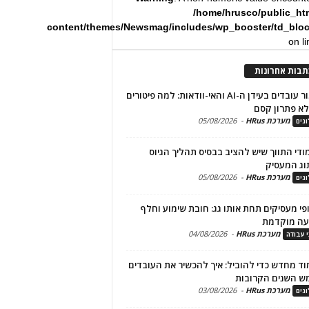
/home/hrusco/public_ht
content/themes/Newsmag/includes/wp_booster/td_blo
on l
תבות אחרונות
שימור עובדים בעידן ה-AI והאי-וודאות: למה פיטורים
א פתרון קסם
מערכת HRus
-
05/08/2026
גים
מודי התווך שיש להציב בבסיס תהליך הגיוס
וג המעסיק
מערכת HRus
-
05/08/2026
גים
פי מעסיקים תחת אותו גג: חובת שימוע וחלף
עה מוקדמת
מערכת HRus
-
04/08/2026
י עבודה
ד מחדש כדי להוביל: איך להכשיר את העובדים
ש השנים הקרובות
מערכת HRus
-
03/08/2026
גים