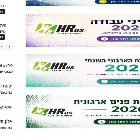
בחיר
בלו
ושימ
בלו
a 2 Pro
עצמי של
יפעת
ע
בהכשרת
יאנא ק
אלון פי
בחישוב 