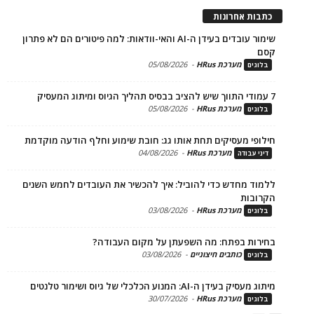
ת אחרונות
שימור עובדים בעידן ה-AI והאי-וודאות: למה פיטורים הם לא פתרון
מערכת HRus
-
05/08/2026
ים
מערכת HRus
-
05/08/2026
ים
פי מעסיקים תחת אותו גג: חובת שימוע וחלף הודעה מוקדמת
מערכת HRus
-
04/08/2026
 עבודה
ד מחדש כדי להוביל: איך להכשיר את העובדים לחמש השנים
בות
מערכת HRus
-
03/08/2026
ים
ות בפתח: מה השפעתן על מקום העבודה?
כותבים חיצוניים
-
03/08/2026
ים
בעידן ה-AI: המנוע הכלכלי של גיוס ושימור טלנטים
מערכת HRus
-
30/07/2026
ים