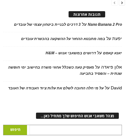
תגובות אחרונות
על
Nano Banana 2
3 דרכים לבניית ביטחון עצמי של עובדים
על
במה מתבטא ההחזר על ההשקעה בהכשרת עובדים
על
 קאסם
דרושים במשאבי אנוש – H&M
 פיאדה
על
מעסיק טעה כשכלל אחוזי משרה בחישוב ימי חופשה
ת – והפסיד בתביעה
D
על
על מי חלה החובה לשלם את עלות ציוד העבודה של העובד
נהל משאבי אנוש החיפוש שלך מתחיל כאן…