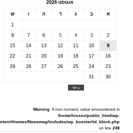
אוגוסט 2026
ב
ג
ד
ה
ו
ש
1
8
7
6
5
4
3
15
14
13
12
11
10
22
21
20
19
18
17
1
29
28
27
26
25
24
2
31
3
« יול
Warning
: A non-numeric value encounte
/home/hrusco/public_htm
content/themes/Newsmag/includes/wp_booster/td_bloc
on li