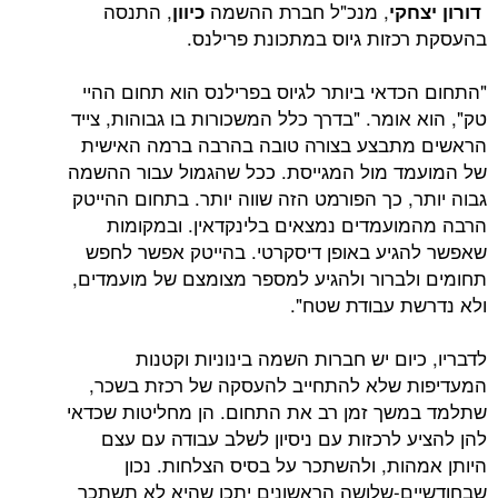
, מנכ"ל חברת ההשמה
, התנסה
קי
כיוון
זות גיוס במתכונת פרילנס.
דאי ביותר לגיוס בפרילנס הוא תחום ההיי
ומר. "בדרך כלל המשכורות בו גבוהות, צייד
תבצע בצורה טובה בהרבה ברמה האישית
 מול המגייסת. ככל שהגמול עבור ההשמה
 כך הפורמט הזה שווה יותר. בתחום ההייטק
עמדים נמצאים בלינקדאין. ובמקומות
יע באופן דיסקרטי. בהייטק אפשר לחפש
ברור ולהגיע למספר מצומצם של מועמדים,
 עבודת שטח".
ום יש חברות השמה בינוניות וקטנות
שלא להתחייב להעסקה של רכזת בשכר,
ך זמן רב את התחום. הן מחליטות שכדאי
 לרכזות עם ניסיון לשלב עבודה עם עצם
ות, ולהשתכר על בסיס הצלחות. נכון
-שלושה הראשונים יתכן שהיא לא תשתכר