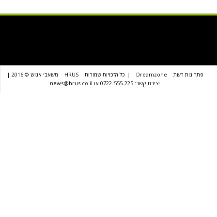
שת
Dreamzone
| כל הזכויות שמורות
HRUS
משאבי אנוש © 2016 |
יצירת קשר: 0722-555-225 או news@hrus.co.il