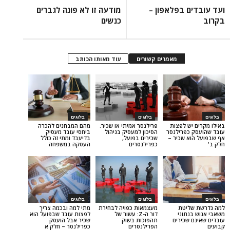
 בפלאפון –
מודעה זו לא פונה לגברים
כנשים
מאמרים קשורים
עוד מאותו הכותב
בלוגים
בלוגים
 לפצות
פרילנסר אמיתי או שכיר:
מהם המבחנים להכרה
פרילנסר
הסיכון למעסיק בניהול
ביחסי עובד מעסיק
 שכיר –
שכירים בפועל,
בדיעבד ומתי זה כולל
כפרילנסרים
העסקה במשפחה
בלוגים
בלוגים
יטת
מעצמאות כפויה לבחירת
מתי למה ובכמה צריך
תוני
דור ה-Z: עשור של
לפצות עובד שבפועל הוא
כירים
תהפוכות בשוק
שכיר אבל הועסק
הפרילנסרים
כפרילנסר – חלק א