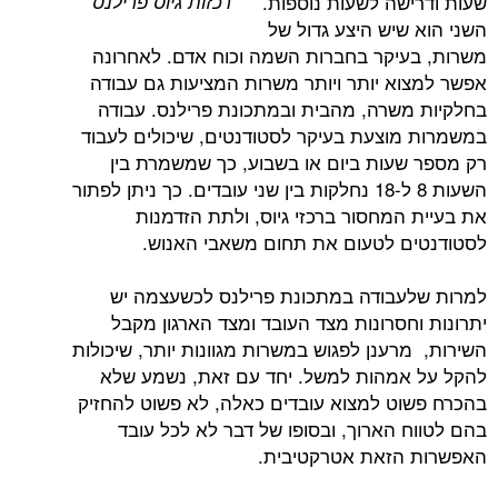
רכזות גיוס פרילנס
שה לשעות נוספות.
שיש היצע גדול של
יקר בחברות השמה וכוח אדם. לאחרונה
א יותר ויותר משרות המציעות גם עבודה
שרה, מהבית ובמתכונת פרילנס. עבודה
וצעת בעיקר לסטודנטים, שיכולים לעבוד
עות ביום או בשבוע, כך שמשמרת בין
השעות 8 ל-18 נחלקות בין שני עובדים. כך ניתן לפתור
המחסור ברכזי גיוס, ולתת הזדמנות
 לטעום את תחום משאבי האנוש.
בודה במתכונת פרילנס לכשעצמה יש
חסרונות מצד העובד ומצד הארגון מקבל
ענן לפגוש במשרות מגוונות יותר, שיכולות
מהות למשל. יחד עם זאת, נשמע שלא
ט למצוא עובדים כאלה, לא פשוט להחזיק
 הארוך, ובסופו של דבר לא לכל עובד
הזאת אטרקטיבית.