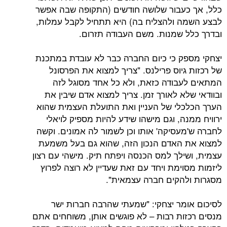
עבור שלושה חודשים (התקופה שבה אפשר
 ולהצליח בה) היא תתחיל לקבל עמלות,
 שמנות. משם העבודה תזרום.
ק כי כיום החברה כבר לא עובדת במתכנת
יוס פרילנס. "צריך למצוא את הפרסונל
בודה כזאת, ולא כל אחד מסוגל לזה
א לאורך זמן. צריך למצוא אדם שיבין את
לי של העניין ואת התועלת העצמית שהוא
ה, וגם מישהו שידע להיות מספיק לויאלי
עסיקה' אותו וכן לשמור לה אמונים. וקשה
האדם הנכון הזה, שהוא גם בעל משמעת
ילך למס הכנסה ויפתח תיק. מישהי עם רצון
וימת ויחד עם זאת שעדיין לא רוצה לפרוץ
הקים חברה עצמאית".
מר יצחקי: "שמעתי שהרבה חברות ישר
ות רבות – לא פוגשים אותן, משוחחים אתם