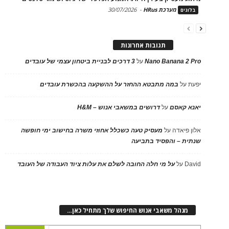
מערכת HRus
-
30/07/2026
בלוגים
תגובות אחרונות
Nano Banana 2 Pro
על
3 דרכים לבניית ביטחון עצמי של עובדים
יפעת
על
במה מתבטא ההחזר על ההשקעה בהכשרת עובדים
יאנא קאסם
על
דרושים במשאבי אנוש – H&M
אלון פיאדה
על
מעסיק טעה כשכלל אחוזי משרה בחישוב ימי חופשה
שנתית – והפסיד בתביעה
David
על
על מי חלה החובה לשלם את עלות ציוד העבודה של העובד
מנהל משאבי אנוש החיפוש שלך מתחיל כאן…