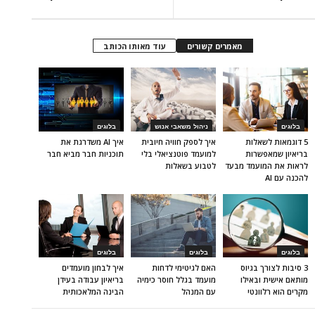
מאמרים קשורים
עוד מאותו הכותב
בלוגים
ניהול משאבי אנוש
בלוגים
5 דוגמאות לשאלות
איך לספק חוויה חיובית
איך AI משדרגת את
בריאיון שמאפשרות
למועמד פוטנציאלי בלי
תוכניות חבר מביא חבר
לראות את המועמד מבעד
לטבוע בשאלות
להכנה עם AI
בלוגים
בלוגים
בלוגים
3 סיבות לצורך בגיוס
האם לגיטימי לדחות
איך לבחון מועמדים
מותאם אישית ובאילו
מועמד בגלל חוסר כימיה
בריאיון עבודה בעידן
מקרים הוא רלוונטי
עם המנהל
הבינה המלאכותית