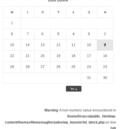
אוגוסט 2026
א
ב
ג
ד
ה
ו
ש
1
8
7
6
5
4
3
2
15
14
13
12
11
10
9
22
21
20
19
18
17
16
29
28
27
26
25
24
23
31
30
« יול
Warning
: A non-numeric value encountered in
/home/hrusco/public_html/wp-
content/themes/Newsmag/includes/wp_booster/td_block.php
on line
248