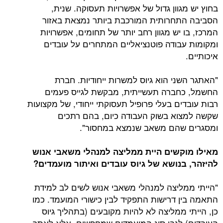
בחוץ יש מגוון גדול של אפשרויות תעסוקה. שנית,
הסביבה התחרותית המורכבת ביותר נמצאת באזור
המרכז, בו יש מגוון רחב יותר של תחומים, אפשרויות
ומקומות עבודה פוטנציאליים המתחרים על עובדים
איכותיים.
"האתגר השני הוא גיוס למשרות ייחודיות. חברת
החשמל, כחברה תעשייתית, מבקשת לגייס פעמים
רבות עובדים בעלי פרופיל תעסוקתי ייחודי, של מקצועות
שקשה למצוא בשוק העבודה כיום, בהם רתכים
ומסגרים שהם משאב שנמצא במחסור".
מאילו מוקשים היית ממליצה למנהלי משאבי אנוש
להיזהר, בנושא של גיוס עובדים ואיתור מועמדים?
"הייתי ממליצה למנהלי משאבי אנוש לשים לב למידת
התאמה בין דרישות התפקיד לבין כישורי המועמד. כמו
כן, הייתי ממליצה לא להיות מקובעים (בתהליך גיוס
העובדים) לגבי סוג המועמדים שמחפשים. אלא לאתר