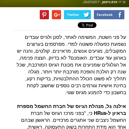
על ידי
הדס גייפמן
-
25/07/2017
Twitter
Facebook
על פני השטח, המשימה לאתר, לסנן ולגייס עובדים
נשמעת כפעולה פשוטה למדי. מפרסמים בערוצים
המקובלים, מגיעים אנשים, מראיינים, קולטים, והנה יש
בארגון עוד עובדים. האומנם? לא בדיוק. הצצה פנימה,
אל הגלגלים שמניעים את מכונת הגיוס המורכבת, שכל
שנה רק הולכת והופכת מורכבת יותר ויותר, מגלה
תהליך לא פשוט הכולל ההתלבטויות, בדיקות רקע,
בחינת אישיות וגורמים רבים נוספים שחשוב לקחת
בחשבון כדי להמנע מגיוס שגוי.
אילנה גל, מנהלת הגיוס של חברת החשמל מספרת
כי, "בפני מרכז הגיוס של חברת
בראיון ל-HRus
החשמל ניצבים שני אתגרים מרכזיים. הראשון שבהם
אחד הוא מידת התחרות בשוק התעסוקה. ראשית,