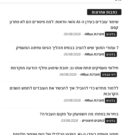
כתבות אחרונות
שימור עובדים בעידן ה-AI והאי-וודאות: למה פיטורים הם לא פתרון
קסם
מערכת HRus
-
05/08/2026
בלוגים
7 עמודי התווך שיש להציב בבסיס תהליך הגיוס ומיתוג המעסיק
מערכת HRus
-
05/08/2026
בלוגים
חילופי מעסיקים תחת אותו גג: חובת שימוע וחלף הודעה מוקדמת
מערכת HRus
-
04/08/2026
דיני עבודה
ללמוד מחדש כדי להוביל: איך להכשיר את העובדים לחמש השנים
הקרובות
מערכת HRus
-
03/08/2026
בלוגים
בחירות בפתח: מה השפעתן על מקום העבודה?
כותבים חיצוניים
-
03/08/2026
בלוגים
מיתוג מעסיק בעידן ה-AI: המנוע הכלכלי של גיוס ושימור טלנטים