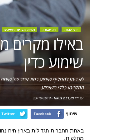
יחסי עבודה
דיני עבודה
זכויות עובדים ומעסיקים
באילו מקרים מ
שימוע כדין
לא ניתן להחליף שימוע בסוג אחר של שיחה ו
התקיימו כללי השימוע
על ידי
מערכת HRus
-
23/10/2019
שיתוף
Twitter
Facebook
באחת החברות הגדולות בארץ היה נהוג
מחלקות.