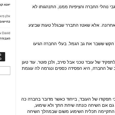
יאנא ק
י נוהלי החברה והציפיות ממנו, התנהגותו לא
אלון פיא
בחישוב 
אחרונה. אלא שאטז התברר שבגלל טעות שביצע
David
ע
העבודה 
הקש ששבר את גב הגמל. בעלי החברה הגיעו
מ
כ
פקיד של עובד טכני אבל סירב, ולכן פוטר. עוד טען
 של החברה, היא הפסידה כספים ונגרמה לה עוגמת
י תפקודו של העובד, בייחוד כאשר מדובר בחברה כה
 גם אם השיחה כונתה שיחת חתך ולא שימוע,
ן התקיימה תכלית השימוע משום שבמהלך השיחה