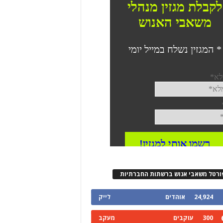
ורטל משאבי אנוש ברשתות החברתיות
24,924
אוהדים
לייק
300
עוקבים
מעקב