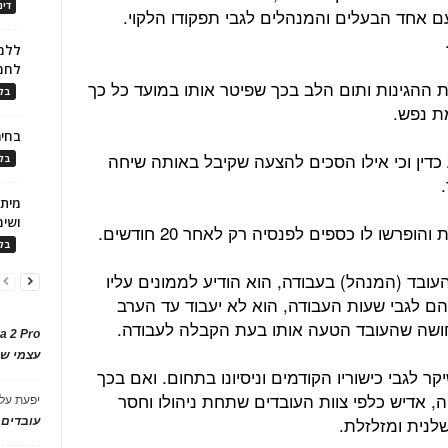
דינ
ם אחד הבעלים והמנהלים לגבי תפקודו הלקוי.
ללמו
לחמ
 ההגינות ותום הלב בכך שפיטר אותו במועד כל כך
בלו
מת נפש.
בחיר
ע כדין וכי אילו הסכים להצעה שקיבל באותה שיחה
בלו
ושימ
פרשו לו כספים לפנסיה רק לאחר 20 חודשים.
בלו
עובד (המנהל) בעבודה, הוא הודיע לממונים עליו
יהם לגבי שעות העבודה, הוא לא יעבוד עד הערב
חושה שהעובד הטעה אותו בעת הקבלה לעבודה.
a 2 Pro
עצמי של
 לגבי כישוריו הקודמים וניסיונו בתחום. ואם בכך
, אדיש כלפי צוות העובדים שתחת ניהולו וחסר
יפעת
על
שלנית ומזלזלת.
עובדים