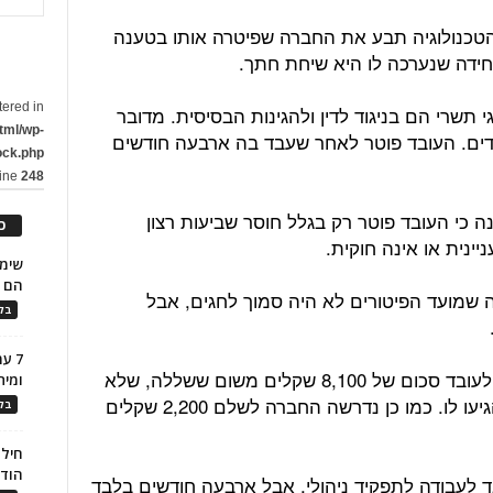
טכנולוגיה תבע את החברה שפיטרה אותו בטענה
יחידה שנערכה לו היא שיחת חתך.
tered in
גי תשרי הם בניגוד לדין ולהגינות הבסיסית. מדובר
tml/wp-
ים. העובד פוטר לאחר שעבד בה ארבעה חודשים
ock.php
line
248
ה כי העובד פוטר רק בגלל חוסר שביעות רצון
כ
ינית או אינה חוקית.
הם ל
ה שמועד הפיטורים לא היה סמוך לחגים, אבל
בלו
7 ע
בסופו של דבר נפסק כי החברה תשלם לעובד סכום של 8,100 שקלים משום ששללה, שלא
ומית
כדין, חלק מדמי ההודעה המוקדמת שהגיעו לו. כמו כן נדרשה החברה לשלם 2,200 שקלים
בלו
חילו
הוד
לעבודה לתפקיד ניהולי, אבל ארבעה חודשים בלבד