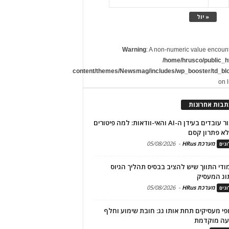
« יול
Warning
: A non-numeric value encoun
/home/hrusco/public_h
content/themes/Newsmag/includes/wp_booster/td_bl
on 
תבות אחרונות
שימור עובדים בעידן ה-AI והאי-וודאות: למה פיטורים
א פתרון קסם
מערכת HRus
-
05/08/2026
גים
מודי התווך שיש להציב בבסיס תהליך הגיוס
וג המעסיק
מערכת HRus
-
05/08/2026
גים
פי מעסיקים תחת אותו גג: חובת שימוע וחלף
עה מוקדמת