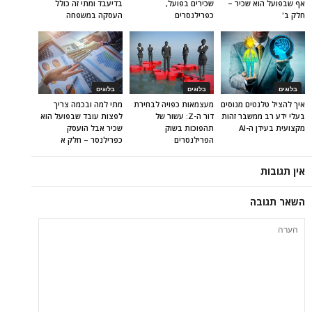
אף שבפועל הוא שכיר –
שכירים בפועל,
בדיעבד ומתי זה כולל
חלק ב'
כפרילנסרים
העסקה במשפחה
בלוגים
בלוגים
בלוגים
איך להציל טלנטים מנוסים
מעצמאות כפויה לבחירת
מתי למה ובכמה צריך
בעלי ידע רב ממשבר זהות
דור ה-Z: עשור של
לפצות עובד שבפועל הוא
מקצועית בעידן ה-AI
תהפוכות בשוק
שכיר אבל הועסק
הפרילנסרים
כפרילנסר – חלק א
אין תגובות
השאר תגובה