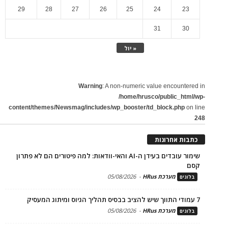
29
28
27
26
25
24
23
31
30
« יול
Warning
: A non-numeric value encountered in
/home/hrusco/public_html/wp-
content/themes/Newsmag/includes/wp_booster/td_block.php
on line
248
כתבות אחרונות
שימור עובדים בעידן ה-AI והאי-וודאות: למה פיטורים הם לא פתרון
קסם
מערכת HRus
-
05/08/2026
בלוגים
7 עמודי התווך שיש להציב בבסיס תהליך הגיוס ומיתוג המעסיק
מערכת HRus
-
05/08/2026
בלוגים