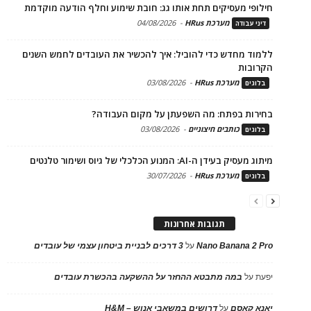
חילופי מעסיקים תחת אותו גג: חובת שימוע וחלף הודעה מוקדמת
מערכת HRus
-
04/08/2026
דיני עבודה
ללמוד מחדש כדי להוביל: איך להכשיר את העובדים לחמש השנים
הקרובות
מערכת HRus
-
03/08/2026
בלוגים
בחירות בפתח: מה השפעתן על מקום העבודה?
כותבים חיצוניים
-
03/08/2026
בלוגים
מיתוג מעסיק בעידן ה-AI: המנוע הכלכלי של גיוס ושימור טלנטים
מערכת HRus
-
30/07/2026
בלוגים
תגובות אחרונות
Nano Banana 2 Pro
על
3 דרכים לבניית ביטחון עצמי של עובדים
יפעת
על
במה מתבטא ההחזר על ההשקעה בהכשרת עובדים
יאנא קאסם
על
דרושים במשאבי אנוש – H&M