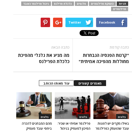
תגיות
העסקת פרילנסרים
טלנטים
כלכלת פרילנס
ניהול פרילנסר כעובד
פרילנסרים
Twitter
Facebook
כתבה קודמת
כתבה הבאה
"קרנות הפנסיה הנבחרות
מה מניע את גלגלי מהפיכת
מחוללות מהפיכה אמיתית"
כלכלת הפרילנס
מאמרים קשורים
עוד מאותו הכותב
בלוגים
בלוגים
בלוגים
באילו מקרים יש לפצות
פרילנסר אמיתי או שכיר:
מהם המבחנים להכרה
עובד שהועסק כפרילנסר
הסיכון למעסיק בניהול
ביחסי עובד מעסיק