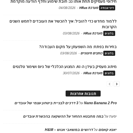
חילופי מעסיקים תחת אותו גג: חובת שימוע וחלף הודעה מוקדמת
מערכת HRus
-
04/08/2026
דיני עבודה
ללמוד מחדש כדי להוביל: איך להכשיר את העובדים לחמש השנים
הקרובות
מערכת HRus
-
03/08/2026
בלוגים
בחירות בפתח: מה השפעתן על מקום העבודה?
כותבים חיצוניים
-
03/08/2026
בלוגים
מיתוג מעסיק בעידן ה-AI: המנוע הכלכלי של גיוס ושימור טלנטים
מערכת HRus
-
30/07/2026
בלוגים
תגובות אחרונות
Nano Banana 2 Pro
על
3 דרכים לבניית ביטחון עצמי של עובדים
יפעת
על
במה מתבטא ההחזר על ההשקעה בהכשרת עובדים
יאנא קאסם
על
דרושים במשאבי אנוש – H&M