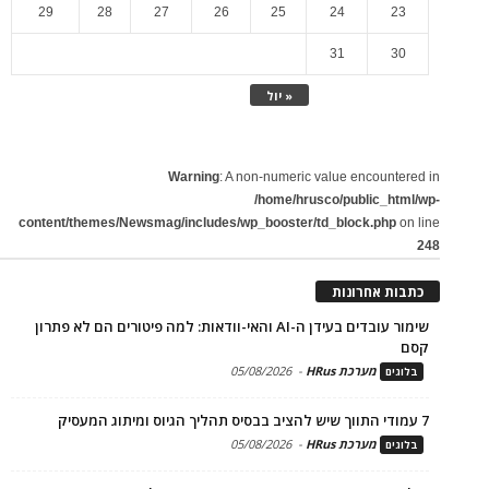
29
28
27
26
25
24
23
31
30
« יול
Warning
: A non-numeric value encountered in
/home/hrusco/public_html/wp-
content/themes/Newsmag/includes/wp_booster/td_block.php
on line
248
כתבות אחרונות
שימור עובדים בעידן ה-AI והאי-וודאות: למה פיטורים הם לא פתרון
קסם
מערכת HRus
-
05/08/2026
בלוגים
7 עמודי התווך שיש להציב בבסיס תהליך הגיוס ומיתוג המעסיק
מערכת HRus
-
05/08/2026
בלוגים