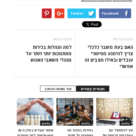
Twitter
Facebook
כתבה קודמת
כתבה הבאה
האם בעת משבר כלכלי
למה הנהלות בכירות
צריך להימנע מפיטורי
מסתמכות יותר ויותר על
עובדים ובאילו מצבים זה
מנהלי משאבי האנוש
אפשרי
מאמרים קשורים
עוד מאותו הכותב
בלוגים
בלוגים
בלוגים
איך להתמודד עם
בחירות בפתח: מה
שימור עובדים בעידן ה-AI
היעדרויות תכופות של
השפעתן על מקום
והאי-וודאות: למה פיטורים