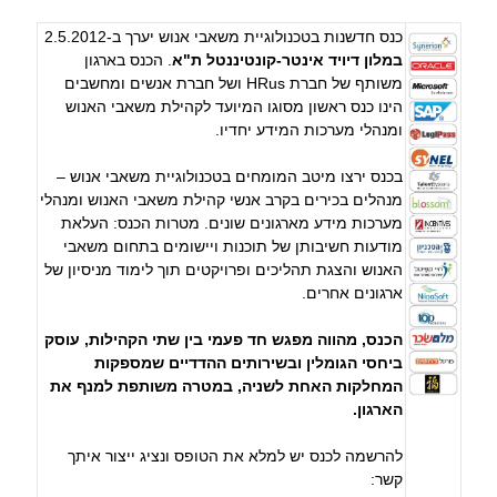
כנס חדשנות בטכנולוגיית משאבי אנוש יערך ב-2.5.2012
במלון דיויד אינטר-קונטיננטל ת"א
. הכנס בארגון
משותף של חברת HRus ושל חברת אנשים ומחשבים
הינו כנס ראשון מסוגו המיועד לקהילת משאבי האנוש
ומנהלי מערכות המידע יחדיו.
בכנס ירצו מיטב המומחים בטכנולוגיית משאבי אנוש –
מנהלים בכירים בקרב אנשי קהילת משאבי האנוש ומנהלי
מערכות מידע מארגונים שונים. מטרות הכנס: העלאת
מודעות חשיבותן של תוכנות ויישומים בתחום משאבי
האנוש והצגת תהליכים ופרויקטים תוך לימוד מניסיון של
ארגונים אחרים.
הכנס, מהווה מפגש חד פעמי בין שתי הקהילות, עוסק
ביחסי הגומלין ובשירותים ההדדיים שמספקות
המחלקות האחת לשניה, במטרה משותפת למנף את
הארגון.
להרשמה לכנס יש למלא את הטופס ונציג ייצור איתך
קשר: