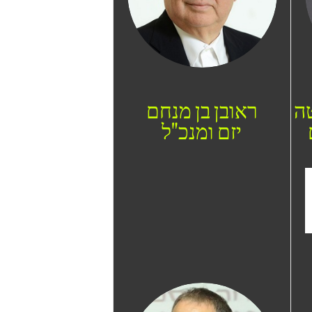
טה
ראובן בן מנחם
יזם ומנכ"ל