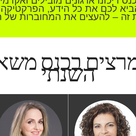
נס ריכזנו ארגונים מובילים ואקדמי
יא לכם את כל הידע, הפרקטיקה
 זה – להעצים את המחוברות של הע
רצים בכנס משאב
השנתי