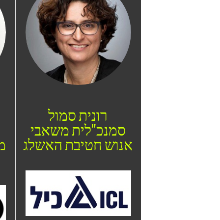
רונית סמול
סמנכ"לית משאבי
אנוש חטיבת האשלג
מ