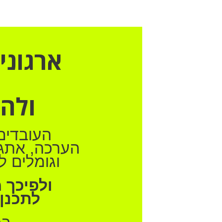
ארגוני
ולהש
העובדים
הערכה, אתגר
וגומלים ל
ולפיכך 
לתכנן 