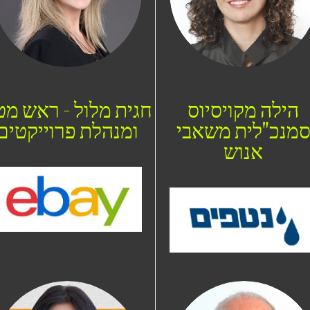
הילה מקויסיוס
חגית מלול - ראש מ
מנכ"לית משאבי
ומנהלת פרוייקטים
אנוש