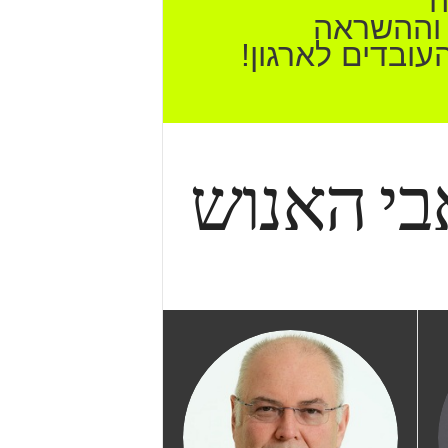
ה
 וההשראה
ובדים לארגון!
י האנוש