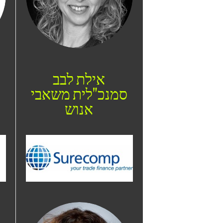
אילת לבב
סמנכ"לית משאבי
ס
אנוש