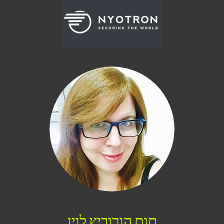
תום הורוביץ לוין