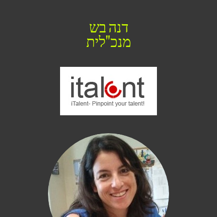
דנה בש
מנכ"לית