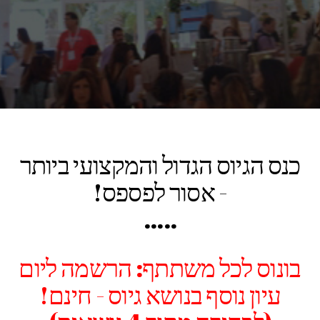
המעצב את ההון האנושי,
מפת
הטאלנטים ותרבות החברה
כפר המכביה | 11.9.2017
כנס הגיוס הגדול והמקצועי ביותר
- אסור לפספס!
.....
בונוס לכל משתתף: הרשמה ליום
עיון נוסף בנושא גיוס - חינם!