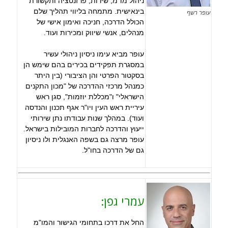
ניהול מו"מ, שירות, פרזנטציה ותקשורת
בינאישית. מתמחה בליווי תהליך שלם
עופר רשף
הכולל הדרכה, חניכה ואימון אישי של
מנהלים, אנשי שיווק ומכירות ועוד.
עופר מביא עימו ניסיון ניהולי עשיר
במסגרת תפקידים בכירים בהם שימש הן
בסקטור הפרטי והן הציבורי (בין היתר
כמנהל מרכזי ההדרכה של "מכון התקנים
הישראלי" ו"מכללת יוזמות", סגן ראש
עיריית ראש העין ויו"ר אגף תכנון והנדסה
ועוד). במהלך שנות עבודתו נתן שירותי
ייעוץ והדרכה לחברות המובילות בישראל.
עופר מרצה גם בשפה האנגלית ולו ניסיון
גם של הדרכה בחו"ל.
עמרי גפן:
החל את דרכו בתחומי הגישור והמו"מ