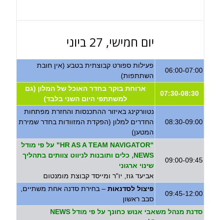
יום חמישי, 27 ביוני
פעילות ספורט קבוצתית בטבע (אין חובת
06:00-07:00
השתתפות)
ארוחת בוקר בחדר האוכל של המלון (גם
07:30-08:30
למשתתפי היום השני בלבד)
נטוורקינג באיזור ההתכנסות והחזרת מפתחות
08:30-09:00
החדרים למלון (הפקדת המזוודות בחדר שמירת
המטען)
"HR AS A TEAM NAVIGATOR" על פי מודל
NEWS, כלים ותובנות לניווט צוותים בתהליך
09:00-09:45
שינוי ארגוני
אביעד גוז, יו"ר ומייסד קבוצת מומנטום
פיצול לסדנאות
– בחירת סדנה אחת משתיים,
09:45-12:00
סבב ראשון
סדנת מנהל משאבי אנוש כחונך על פי מודל NEWS