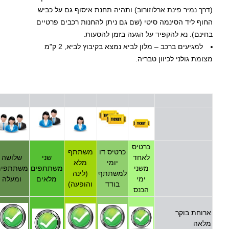
(דרך נמיר פינת ארלוזורוב) ותהיה תחנת איסוף גם על כביש
החוף ליד הסינמה סיטי (שם גם ניתן להחנות רכבים פרטיים
בחינם). נא להקפיד על הגעה בזמן להסעות.
למגיעים ברכב – מלון לביא נמצא בקיבוץ לביא, 2 ק"מ
מצומת גולני לכיוון טבריה.
כרטיס
כרטיס דו
משתתף
לאחד
שני
שלושה
יומי
מלא
משני
משתתפים
משתתפים
למשתתף
(לינה
ימי
מלאים
ומעלה
בודד
והופעה)
הכנס
ארוחת בוקר
מלאה