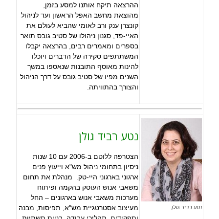
ההרצאה תיקח אותנו למסע בזמן,
מהוצאת מחשב האפל הראשון ועד לניהול
קונצרן ענק ורב לאומי שהביא לעולם את
האיי-פד, סגנון ניהולו של סטיב גובס תואר
בספרים ומאמרים רבים, בהרצאה יקבלו
המשתתפים סקירה של הדברים ויוכלו
להינות מאוסף התובנות שנאספו במשך
השנים מפיו של סטיב גובס על דרך הניהול
והצורך בהתוויתה.
נטע רביד גולן
הצטרפה ללוטם ב-2006 עם 10 שנות
ניסיון בתחומי ניהול מש"א וייעוץ פנים
ארגוני בארגוני היי-טק. מנהלת את תחום
משאבי אנוש העוסק בהקמה ופיתוח
מערכות משאבי אנוש בארגונים – החל
מעיצוב אסטרטגיית מש"א, תפיסות, מבנה
נטע רביד גולן
ותפקידים, תהליכי עבודה, בניית תשתיות