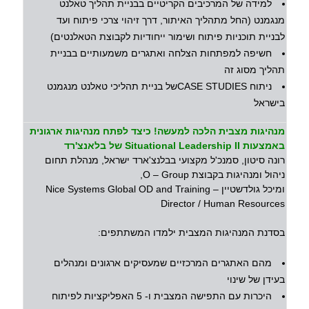
למידה של המרכיבים הקריטיים בבניית תהליך טאלנט
מנגמנט (החל מתהליך האיתור, דרך זיהוי צרכי פיתוח ועד
לבניית תוכניות פיתוח ושימור ייחודיות לקבוצת הטאלנטים)
חשיפה למפתחות הצלחה ואתגרים משמעותיים בבניית
תהליך מסוג זה
ניתוח CASE STUDIESשל בניית תהליכי טאלנט מנגמנט
בישראל
מנהיגות מצבית הלכה למעשה! כיצד לפתח מנהיגות ארגונית
באמצעות Situational Leadership II של בלאנצ'רד
רונה סיטון, סמנכ'ל מקצועי בבלנצ'ארד ישראל, מנהלת תחום
ניהול ומנהיגות בקבוצת O – Group,
ומיכל גולדשטיין – Nice Systems Global OD and Training
Director / Human Resources
בסדנת המנהיגות המצבית ילמדו המשתתפים:
מהם האתגרים המרכזיים שמעסיקים ארגונים ומנהלים
בעידן של שינוי
היכרות עם התפישה המצבית ו- 5 האפליקציות לפיתוח