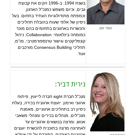
בשנת 1994. ב-1996 הקים את קבוצת
גבים, וכיום משמש כמנכ"ל הארגון,
וכמפתח מתודולוגיות העתיד בתחום. בעל
ניסיון של אלפי שעות בהובלת תהליכים
והכשרות בארגונים בתחומים בהם מוכר
עמרי גפן
כמומחה בינלאומי: Collaboration, ניהול
קונפליקטים וגישור טרנספורמטיבי, מו"מ,
תהליכי Consensus Building מורכבים
ועוד.
נירית דביר:
מנכ"ל חברת sight חברה לייעוץ, פיתוח
ארגוני ואימון. יועצת ארגונית בכירה, בעלת
ניסיון רב בתהליכים ארגוניים, מאמנת
מנכ"לים, מנהלים בכירים ומנהלי משאבי
אנוש, ומרצה בנושאים ארגוניים עד
לאחרונה מרצה בתוכנית להכשרת יועצים
ארגוניים באורנים, המוכרת על ידי איפ"א.