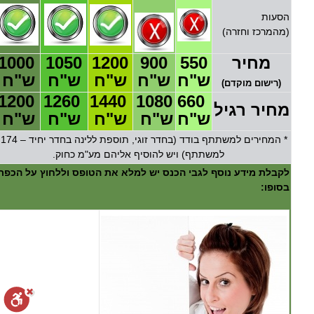
הסעות
(מהמרכז וחזרה)
מחיר
550
900
1200
1050
1000
ש"ח
ש"ח
ש"ח
ש"ח
ש"ח
(רישום מוקדם)
1200
1260
1440
1080
660
מחיר רגיל
ש"ח
ש"ח
ש"ח
ש"ח
ש"ח
* ה
למשתתף) ויש להוסיף אליהם מע"מ כחוק.
לקבלת מידע נוסף לגבי הכנס יש למלא את הטופס וללחוץ על הכפת
בסופו: