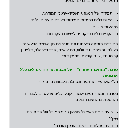
נתמקד בין היתר בדברים הבאים:
תפקידו של המנהיג העסקי-ארגוני המודרני.
הצגת כלים לפיתוח תפיסות ויצירת תוצאות על ידי
מנהיגות אישית
הקניית כלים פרקטיים ליישום העקרונות.
התוכנית פותחה בשיתוף עם מנהיגים מן השורה הראשונה
בעולם, וביניהם: ג'ק וולש, רם צ'ארם, פרד רייכהלד, קלייטון
קריסטנסן, ג'ים קולינס וסטיבן קובי.
סדנת "מנהיגות אחרת" – על תכניות פיתוח מנהלים כלל
ארגוניות
ניל"י גולדפיין, שותפה ומנהלת בקבוצת נירם גיתן
בסדנה המשתתפים ילמדו ויקבלו כלים פרקטיים לעבודה
השוטפת בנושאים הבאים:
כיצד בונים ראציונל מארגן (ע"פ המודל של פרופ' רם
שרן)?
כיצד מפלחים דרגים בארגון מורכב?