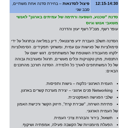
12:15-14:30
פיצול לסדנאות
– בחירת סדנה אחת משתיים,
סבב שני
סדנת "שכנוע, השפעה ורתימה של עמיתים בארגון" לאנשי
משאבי אנוש וגיוס
עופר רשף, מנכ"ל רשף יעוץ והדרכה
הסדנה תשלב העברת ידע פרונטאלי, דיון במליאה ובתרגול על ידי
סימולציות של פגישות עם עמית, ומשחקי תפקידים. הסימולציות
ילקחו מהעבודה השוטפת של המשתתפים. דגש יושם על
התנסות, מתן טקטיקות וכלים מעשיים, תרגול ומעורבות גבוהה
של כל המשתתפים לאורך כל הלמידה. הסדנה תורכב מהתכנים
הבאים:
העמית הארגוני כלקוח – גישות ותפיסות.
Networking פנים ארגוני – יצירת מערכת קשרים בארגון.
שלבי הפגישה האפקטיבית.
פתיחת השיחה, "שבירת קרח", חיזוק הקשר ורכישת האמון
של העמית הארגוני.
תשאול, בירור והבהרת צרכי העמית.
הפעלת מיומנויות של הקשבה פעילה, אמפתיה ושיקוף.