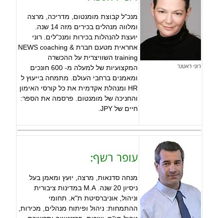
מנכ"ל קבוצת מומנטום, מדריכה, מרצה
ומלווה מנהלים בכירים מזה 14 שנה.
יועצת להנהלות בכירות ומנכ"לים. רוני
אחראית מטעם חברת NEWS coaching &
training השוויצרית על ההכשרה
רוני ראטנר
המקצועיות של למעלה מ- 600 חונכים
ומאמנים ברחבי העולם. מתמחה בייעוץ ל
HR ומנהלת אקדמית את כל קורסי האימון
והחניכה של מומנטום. פרסמה את הספר:
חיים של JPY.
עופר רשף:
מנחה סדנאות, מרצה, יועץ ומאמן בעל
ניסיון 20 שנה. M.A במדינות ציבורית
וניהול, אוניברסיטת ת"א. תחומי
ההתמחות: ניהול ופיתוח מנהלים, מכירות,