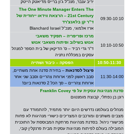
יריב ענבר, מנכ"ל ג'ון ברייס מדיאטק הייטק
The One Minute Manager Enters The
21st Century – הרצאת ווידאו ייחודית של
09:30-10:10
ד"ר קן בלאנצ'רד
ארז אלמוגי, מנכ"ל Blanchard Israel
מרכז ופריפריה – תפקיד משאבי
אנוש בשילוב ופיתוח משאבי אנוש
10:10-10:50
ד"ר גדי רביד – ס' הדיקאן של בית הספר למנהל
עסקים במכללת נתניה
10:50-11:30
הפסקה – כיבוד ושתייה
פיצול לסדנאות
– בחירת סדנה אחת משתיים,
11:30-14:00
סבב ראשון לפני ארוחת צהריים וסבב שני אחר
ארוחת צהריים – סך הכל 2 סדנאות ביום!
סדנת מנהיגות עסקית על פי Franklin Covey
רונן בן נפתלי, קבוצת מומנטום
מנהלים בעולמנו נדרשים היום יותר מתמיד, להתמודד עם
מצבים משתנים ומורכבים המצריכים כישורי מנהיגות לא פחות
מכישורי ניהול. בסדנת מנהיגות מרתקת המבוססת על התוכנית
המובילה בעולם לפיתוח מנהיגות עסקית מבית פרנקלין קובי,