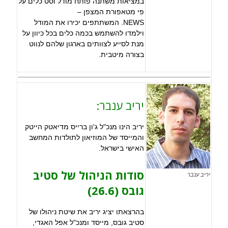
במציאות משתנה פותח מודל וסט כלים על
פי מטאפורת המצפן –
NEWS. המשתתפים יכירו את המודל
וילמדו להשתמש בכמה כלים בכל כיוון על
מנת לסייע לצוותים בארגון שלהם לנווט
בצורה מיטבית.
יריב ענבר:
יריב הינו מנכ"ל ג'ון ברייס מדיאטק הייטק
והמייסד של המוזיאון לתולדות המחשב
האישי בישראל.
סודות הניהול של סטיב
יריב ענבר
גובס (26.6)
בהרצאתו יציג יריב את שיטת ניהולו של
סטיב גובס, מייסד ומנכ"ל אפל האגדי,