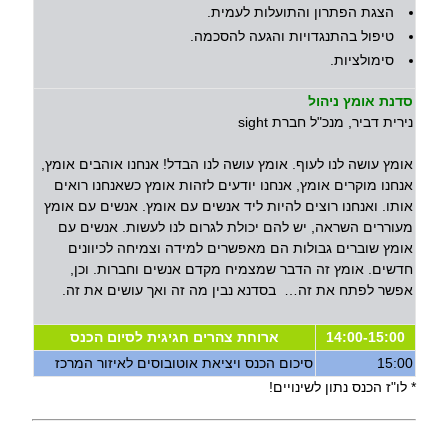
הצגת הפתרון והתועלות לעמית.
טיפול בהתנגדויות והגעה להסכמה.
סימולציות.
סדנת אומץ ניהול
נירית דביר, מנכ"ל חברת sight
אומץ עושה לנו לעוף. אומץ עושה לנו הבדל! אנחנו אוהבים אומץ,
אנחנו מוקרים אומץ, אנחנו יודעים לזהות אומץ כשאנחנו רואים
אותו. ואנחנו רוצים להיות ליד אנשים עם אומץ. אנשים עם אומץ
מעוררים השראה, יש להם יכולת לגרום לנו לעשות. אנשים עם
אומץ שוברים גבולות הם מאפשרים למידה וצמיחה לכיוונים
חדשים. אומץ זה הדבר שמצמיח מקדם אנשים וחברות. וכן,
אפשר לפתח את זה… בסדנא נבין מה זה ואך עושים את זה.
14:00-15:00
ארוחת צהרים חגיגית לסיום הכנס
15:00
סיכום הכנס ויציאת אוטובוסים לאיזור המרכז
* לו"ז הכנס נתון לשינויים!