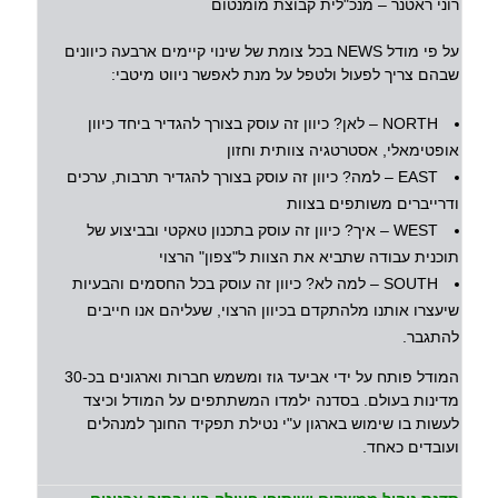
רוני ראטנר – מנכ"לית קבוצת מומנטום
על פי מודל NEWS בכל צומת של שינוי קיימים ארבעה כיוונים
שבהם צריך לפעול ולטפל על מנת לאפשר ניווט מיטבי:
NORTH – לאן? כיוון זה עוסק בצורך להגדיר ביחד כיוון
אופטימאלי, אסטרטגיה צוותית וחזון
EAST – למה? כיוון זה עוסק בצורך להגדיר תרבות, ערכים
ודרייברים משותפים בצוות
WEST – איך? כיוון זה עוסק בתכנון טאקטי ובביצוע של
תוכנית עבודה שתביא את הצוות ל"צפון" הרצוי
SOUTH – למה לא? כיוון זה עוסק בכל החסמים והבעיות
שיעצרו אותנו מלהתקדם בכיוון הרצוי, שעליהם אנו חייבים
להתגבר.
המודל פותח על ידי אביעד גוז ומשמש חברות וארגונים בכ-30
מדינות בעולם. בסדנה ילמדו המשתתפים על המודל וכיצד
לעשות בו שימוש בארגון ע"י נטילת תפקיד החונך למנהלים
ועובדים כאחד.