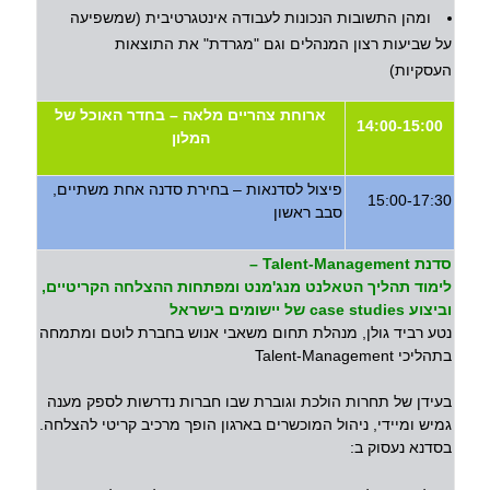
ומהן התשובות הנכונות לעבודה אינטגרטיבית (שמשפיעה
על שביעות רצון המנהלים וגם "מגרדת" את התוצאות
העסקיות)
ארוחת צהריים מלאה – בחדר האוכל של
14:00-15:00
המלון
פיצול לסדנאות – בחירת סדנה אחת משתיים,
15:00-17:30
סבב ראשון
סדנת Talent-Management –
לימוד תהליך הטאלנט מנג'מנט ומפתחות ההצלחה הקריטיים,
וביצוע case studies של יישומים בישראל
נטע רביד גולן, מנהלת תחום משאבי אנוש בחברת לוטם ומתמחה
בתהליכי Talent-Management
בעידן של תחרות הולכת וגוברת שבו חברות נדרשות לספק מענה
גמיש ומיידי, ניהול המוכשרים בארגון הופך מרכיב קריטי להצלחה.
בסדנא נעסוק ב: