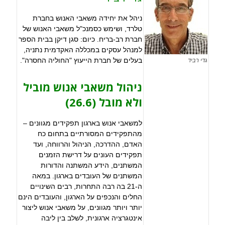
ניהל את יחידה משאבי האנוש בחברת
טלרד, ושימש כסמנכ"ל משאבי האנוש של
חברת רב-בריח. כיום: סגן דיקן בבית הספר
למנהל עסקים במכללה האקדמית נתניה,
בעלים של חברת הייעוץ "החוליה החסרה".
גדי רביד
ניהול משאבי אנוש מוביל
ולא מובל (26.6)
למשאבי אנוש בארגון תפקידים מגוונים –
מהתפקידים המסורתיים בתחום כח
האדם, ההדרכה, הניהול והרווחה, ועד
תפקידים העונים על דרישת הזמנים
המשתנים, הידע המשתנה והדורות
המשתנים של העובדים בארגון. במאה
ה-21 בה רבה התחרות, רבים השינויים
החלים והנכפים על הארגון, והעובדים הינם
יותר ויותר מגוונים, על משאבי אנוש ליצור
אינטגרציה ארגונית, לשלב בין ליבה