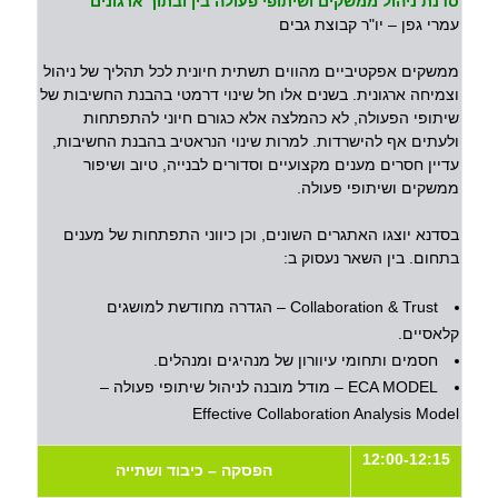
סדנת ניהול ממשקים ושיתופי פעולה בין ובתוך ארגונים
עמרי גפן – יו"ר קבוצת גבים
ממשקים אפקטיביים מהווים תשתית חיונית לכל תהליך של ניהול
וצמיחה ארגונית. בשנים אלו חל שינוי דרמטי בהבנת החשיבות של
שיתופי הפעולה, לא כהמלצה אלא כגורם חיוני להתפתחות
ולעתים אף להישרדות. למרות שינוי הנראטיב בהבנת החשיבות,
עדיין חסרים מענים מקצועיים וסדורים לבנייה, טיוב ושיפור
ממשקים ושיתופי פעולה.
בסדנא יוצגו האתגרים השונים, וכן כיווני התפתחות של מענים
בתחום. בין השאר נעסוק ב:
Collaboration & Trust – הגדרה מחודשת למושגים
קלאסיים.
חסמים ותחומי עיוורון של מנהיגים ומנהלים.
ECA MODEL – מודל מובנה לניהול שיתופי פעולה –
Effective Collaboration Analysis Model
12:00-12:15
הפסקה – כיבוד ושתייה