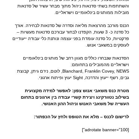
והשתתפות בשתי סדנאות ניהול מתוך מבחר עשיר של סדנאות
מובילות ממותגים בינלאומיים וישראליים.
הכנס מורכב מהרצאות מליאה וסדרה של סדנאות לבחירה. אורך
כל סדנה כ- 3 שעות, הקפדנו לבחור עבורכם סדנאות מעשיות –
פרקטיות, כל סדנה עומדת בפני עצמה ונותנת כלי עבודה ייעודיים
לעוסקים במשאבי אנוש.
הסדנאות שנבחרו כוללים מגוון רחב של מותגים בינלאומיים
וישראליים מהמובילים בתחומם:
Blanchard, Franklin Covey, NEWS, לוטם, נירם גיתן, קבוצת
גבים, רשף ייעוץ והדרכה, Sight יעוץ ופיתוח ארגוני.
מטרת כנס משאבי אנוש צפון: לאפשר למידה מקצועית
בשילוב נטוורקינג ויצירת קשרי עבודה בין ארגונים בתחום
העשייה של משאבי האנוש וניהול ההון האנושי.
לרישום לכנס – מלא את הטופס ולחץ על הכפתור:
[adrotate banner="100"]